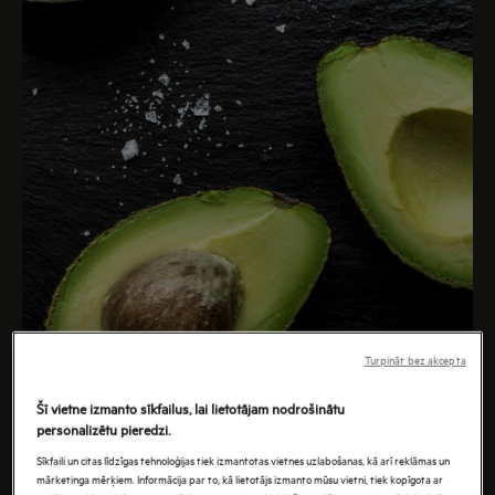
Turpināt bez akcepta
Šī vietne izmanto sīkfailus, lai lietotājam nodrošinātu
personalizētu pieredzi.
Sīkfaili un citas līdzīgas tehnoloģijas tiek izmantotas vietnes uzlabošanas, kā arī reklāmas un
mārketinga mērķiem. Informācija par to, kā lietotājs izmanto mūsu vietni, tiek kopīgota ar