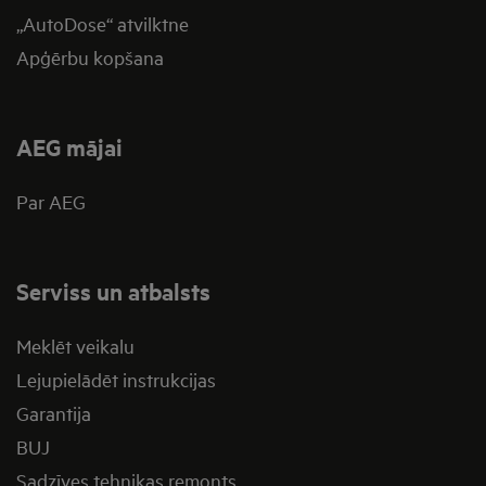
„AutoDose“ atvilktne
Apģērbu kopšana
AEG mājai
Par AEG
Serviss un atbalsts
Meklēt veikalu
Lejupielādēt instrukcijas
Garantija
BUJ
Sadzīves tehnikas remonts