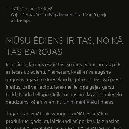
—
oatīkami iepazīties!
Gaļas šefpavārs Ludvigs Maurers ir arī Vagjū govju
audzētājs.
MŪSU ĒDIENS IR TAS, NO KĀ
TAS BAROJAS
Ir teiciens, ka mēs esam tas, ko mēs ēdam, un tas pats
attiecas uz ēdienu. Piemēram, kvalitatīvā augsnē
augušas ogas ir uzturvielām bagātākas. Tas, vai govs
ir ēdusi zāli vai labību, ietekmē liellopa gaļas garšu,
turklāt šādu liellopu steikiem būs arī dažāds taukvielu
daudzums, kā arī vitamīnu un minerālvielu līmenis.
Tagad, kad zināt, cik svarīgi ir izvēlēties labākos
produktus, gādājiet, lai tie tādi arī paliktu. Ja zināsiet,
kā tos labāk uzglabāt, tie ne tikai būs ilgāk ēdami, bet