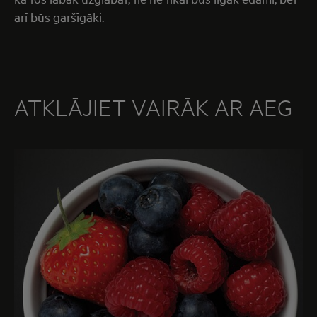
arī būs garšīgāki.
ATKLĀJIET VAIRĀK AR AEG