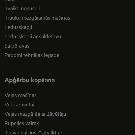
Tvaika nosūcēji
Trauku mazgājamās mašīnas
Ledusskapji
Ledusskapji ar saldētavu
Saldētavas
Padomi tehnikas iegādei
Apģērbu kopšana
Veļas mašīnas
Veļas žāvētāji
Veļas mazgātāji ar žāvētāju
Rūpējies vairāk
„UniversalDose“ atvilktne