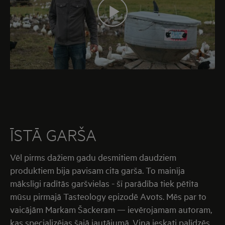
ĪSTĀ GARŠA
Vēl pirms dažiem gadu desmitiem daudziem
produktiem bija pavisam cita garša. To mainīja
mākslīgi radītās garšvielas - šī parādība tiek pētīta
mūsu pirmajā Tasteology epizodē Avots. Mēs par to
vaicājām Markam Šackeram — ievērojamam autoram,
kas specializējas šajā jautājumā. Viņa ieskati palīdzēs