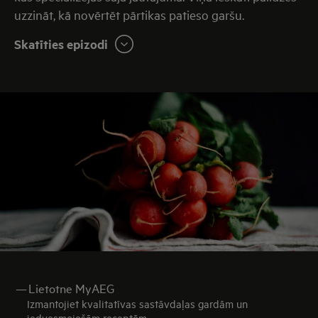
uzzināt, kā novērtēt pārtikas patieso garšu.
Skatīties epizodi
—
Lietotne MyAEG
Izmantojiet kvalitatīvas sastāvdaļas gardām un
iedvesmojošām receptēm.