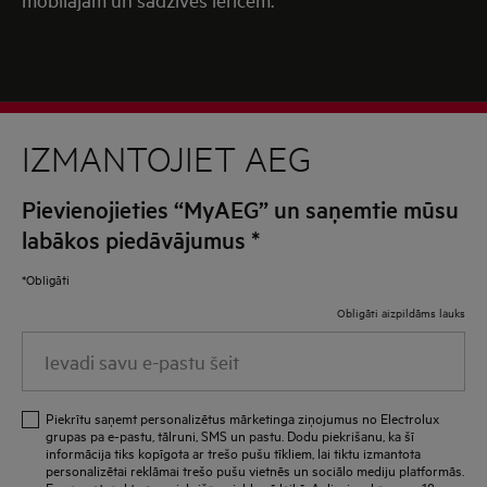
IZMANTOJIET AEG
Pievienojieties “MyAEG” un saņemtie mūsu
labākos piedāvājumus
*
*Obligāti
Obligāti aizpildāms lauks
Ievadi
savu
e-
Piekrītu saņemt personalizētus mārketinga ziņojumus no Electrolux
pastu
grupas pa e-pastu, tālruni, SMS un pastu. Dodu piekrišanu, ka šī
informācija tiks kopīgota ar trešo pušu tīkliem, lai tiktu izmantota
šeit
personalizētai reklāmai trešo pušu vietnēs un sociālo mediju platformās.
Es varu atsaukt savu piekrišanu jebkurā laikā. Apliecinu, ka esmu 18