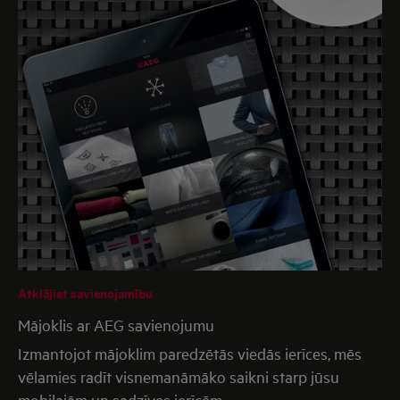
Atklājiet savienojamību
Mājoklis ar AEG savienojumu
Izmantojot mājoklim paredzētās viedās ierīces, mēs
vēlamies radīt visnemanāmāko saikni starp jūsu
mobilajām un sadzīves ierīcēm.