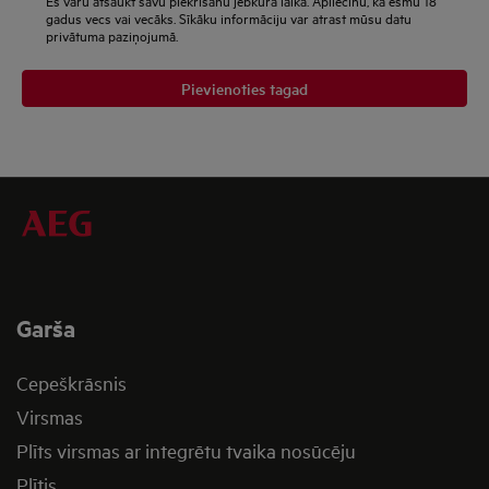
gadus vecs vai vecāks. Sīkāku informāciju var atrast mūsu datu
privātuma paziņojumā.
Pievienoties tagad
Garša
Cepeškrāsnis
Virsmas
Plīts virsmas ar integrētu tvaika nosūcēju
Plītis