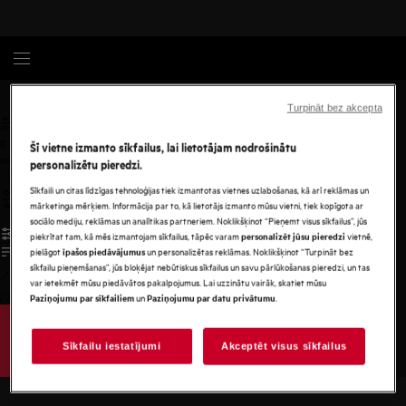
Trauku mazgājamās mašīnas un aksesuāri
Piederumi
Turpināt bez akcepta
0
Šī vietne izmanto sīkfailus, lai lietotājam nodrošinātu
undefined
personalizētu pieredzi.
Sīkfaili un citas līdzīgas tehnoloģijas tiek izmantotas vietnes uzlabošanas, kā arī reklāmas un
mārketinga mērķiem. Informācija par to, kā lietotājs izmanto mūsu vietni, tiek kopīgota ar
sociālo mediju, reklāmas un analītikas partneriem. Noklikšķinot “Pieņemt visus sīkfailus”, jūs
piekrītat tam, kā mēs izmantojam sīkfailus, tāpēc varam
vietnē,
personalizēt jūsu pieredzi
pielāgot
un personalizētas reklāmas. Noklikšķinot “Turpināt bez
īpašos piedāvājumus
sīkfailu pieņemšanas”, jūs bloķējat nebūtiskus sīkfailus un savu pārlūkošanas pieredzi, un tas
var ietekmēt mūsu piedāvātos pakalpojumus. Lai uzzinātu vairāk, skatiet mūsu
/
3
un
.
Paziņojumu par sīkfailiem
Paziņojumu par datu privātumu
Sīkfailu iestatījumi
Akceptēt visus sīkfailus