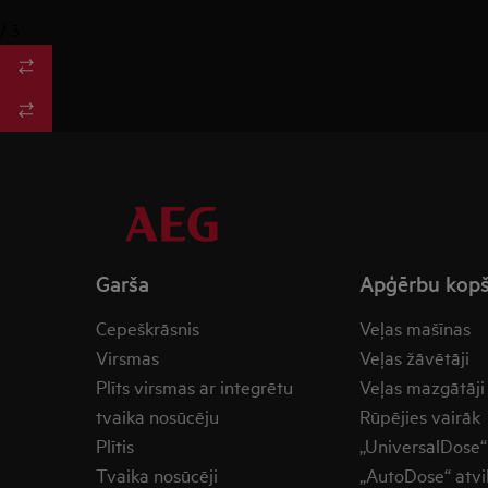
/
3
Garša
Apģērbu kop
Cepeškrāsnis
Veļas mašīnas
Virsmas
Veļas žāvētāji
Plīts virsmas ar integrētu
Veļas mazgātāji
tvaika nosūcēju
Rūpējies vairāk
Plītis
„UniversalDose“ 
Tvaika nosūcēji
„AutoDose“ atvi