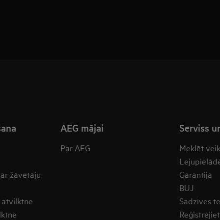
šana
AEG mājai
Serviss u
Par AEG
Meklēt vei
Lejupielādē
 ar žāvētāju
Garantija
BUJ
atvilktne
Sadzīves t
lktne
Reģistrējie