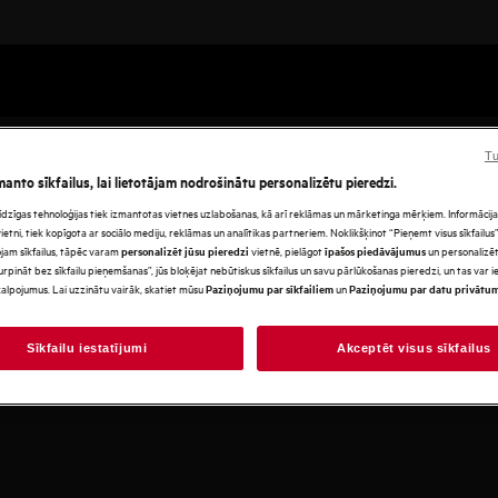
Tu
manto sīkfailus, lai lietotājam nodrošinātu personalizētu pieredzi.
s līdzīgas tehnoloģijas tiek izmantotas vietnes uzlabošanas, kā arī reklāmas un mārketinga mērķiem. Informācija 
tni, tiek kopīgota ar sociālo mediju, reklāmas un analītikas partneriem. Noklikšķinot “Pieņemt visus sīkfailus”,
jam sīkfailus, tāpēc varam
vietnē, pielāgot
un personalizēt
personalizēt jūsu pieredzi
īpašos piedāvājumus
urpināt bez sīkfailu pieņemšanas”, jūs bloķējat nebūtiskus sīkfailus un savu pārlūkošanas pieredzi, un tas var
alpojumus. Lai uzzinātu vairāk, skatiet mūsu
un
Paziņojumu par sīkfailiem
Paziņojumu par datu privātu
Sīkfailu iestatījumi
Akceptēt visus sīkfailus