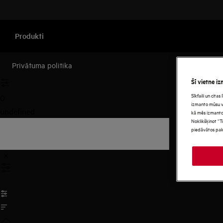
Produkti
Privātuma politika
Šī vietne iz
Sīkfaili un cita
0
izmanto mūsu vie
undefined
kā mēs izmanto
Noklikšķinot “T
piedāvātos pak