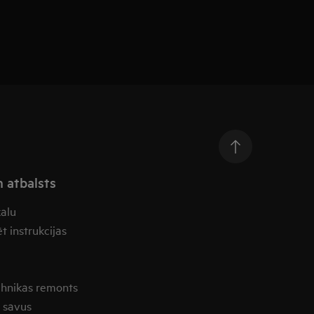
n atbalsts
kalu
t instrukcijas
ehnikas remonts
t savus