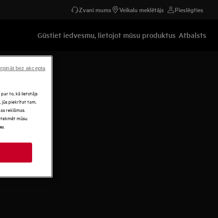
Zvani mums
Veikalu meklētājs
Pieslēgties
Gūstiet iedvesmu, lietojot mūsu produktus
Atbalsts
rpināt bez akcepta
par to, kā lietotājs
 jūs piekrītat tam,
as reklāmas.
 ietekmēt mūsu
.
mu