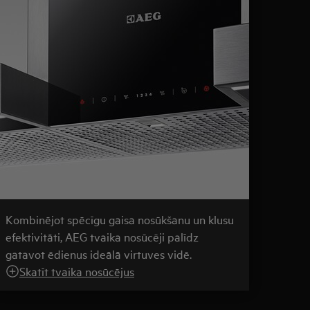
Kombinējot spēcīgu gaisa nosūkšanu un klusu
efektivitāti, AEG tvaika nosūcēji palīdz
gatavot ēdienus ideālā virtuves vidē.
Skatīt tvaika nosūcējus