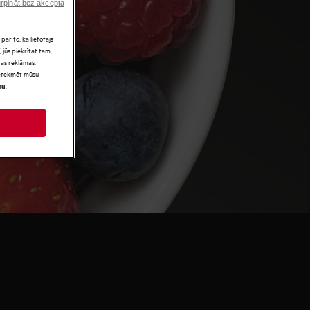
rpināt bez akcepta
par to, kā lietotājs
 jūs piekrītat tam,
as reklāmas.
 ietekmēt mūsu
.
mu