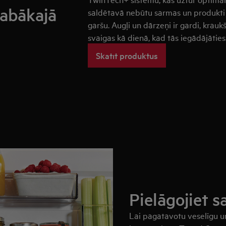
labākajā
saldētavā nebūtu sarmas un produkti 
garšu. Augļi un dārzeņi ir gardi, kraukš
svaigas kā dienā, kad tās iegādājāties
Skatīt produktus
Pielāgojiet 
Lai pagatavotu veselīgu un 