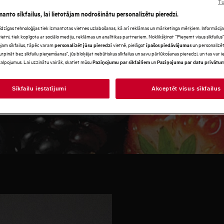
Tu
manto sīkfailus, lai lietotājam nodrošinātu personalizētu pieredzi.
amas pašas gardākās sastāvdaļas
s līdzīgas tehnoloģijas tiek izmantotas vietnes uzlabošanas, kā arī reklāmas un mārketinga mērķiem. Informācija 
Garša ir atkarīga ne tikai no
tni, tiek kopīgota ar sociālo mediju, reklāmas un analītikas partneriem. Noklikšķinot “Pieņemt visus sīkfailus”,
jam sīkfailus, tāpēc varam
vietnē, pielāgot
un personalizēt
personalizēt jūsu pieredzi
īpašos piedāvājumus
un tā uzglabāšanas veida. Mūsu
urpināt bez sīkfailu pieņemšanas”, jūs bloķējat nebūtiskus sīkfailus un savu pārlūkošanas pieredzi, un tas var
alpojumus. Lai uzzinātu vairāk, skatiet mūsu
un
Paziņojumu par sīkfailiem
Paziņojumu par datu privātu
 tāpat kā produktu uzglabāšanas
Sīkfailu iestatījumi
Akceptēt visus sīkfailus