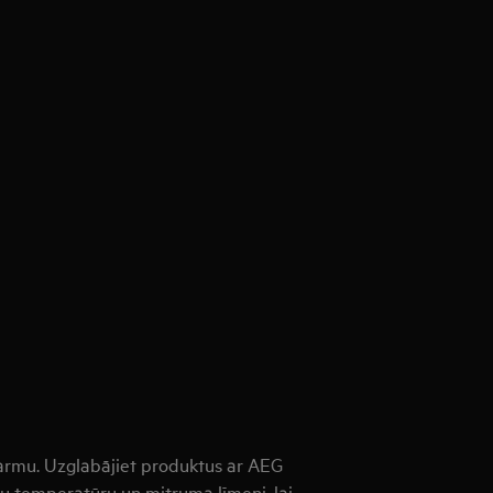
sarmu. Uzglabājiet produktus ar AEG
u temperatūru un mitruma līmeni, lai