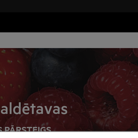
saldētavas
S PĀRSTEIGS