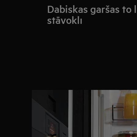
Dabiskas garšas to 
stāvoklī