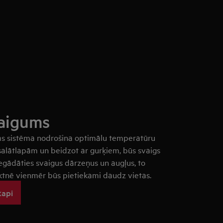
vaigums
 sistēma nodrošina optimālu temperatūru
r salātlapām un beidzot ar gurķiem, būs svaigs
 iegādāties svaigus dārzeņus un augļus, to
lktnē vienmēr būs pietiekami daudz vietas.
kapi