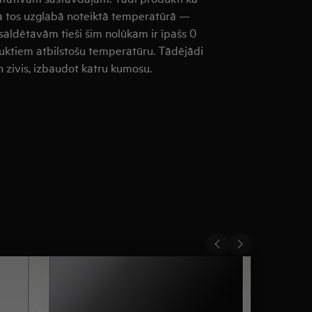
 ja tos uzglabā noteiktā temperatūrā —
aldētavām tieši šim nolūkam ir īpašs 0
uktiem atbilstošu temperatūru. Tādējādi
n zivis, izbaudot katru kumosu.