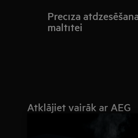
Precīza atdzesēšana 
maltītei
Atklājiet vairāk ar AEG