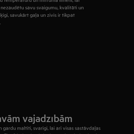
nezaudētu savu svaigumu, kvalitāti un
ķīgi, savukārt gaļa un zivis ir tikpat
.
savām vajadzībām
gardu maltīti, svarīgi, lai arī visas sastāvdaļas