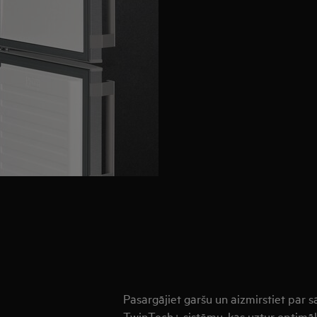
Pasargājiet garšu un aizmirstiet par 
TwinTech+ sistēmu, kas uztur optimāl