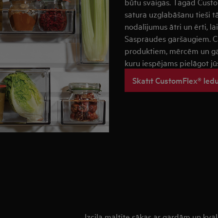
būtu svaigas. Tagad Custo
satura uzglabāšanu tieši tā
nodalījumus ātri un ērti, l
Saspraudes garšaugiem. Ca
produktiem, mērcēm un garš
kuru iespējams pielāgot j
Skatīt CustomFlex® led
Izcila maltīte sākas ar gardām un kva