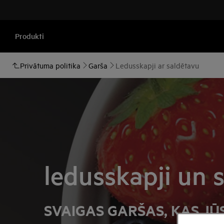
Produkti
Privātuma politika
Garša
Ledusskapji ar saldētavu
ledusskapji un 
SVAIGAS GARŠAS, KAS JŪ