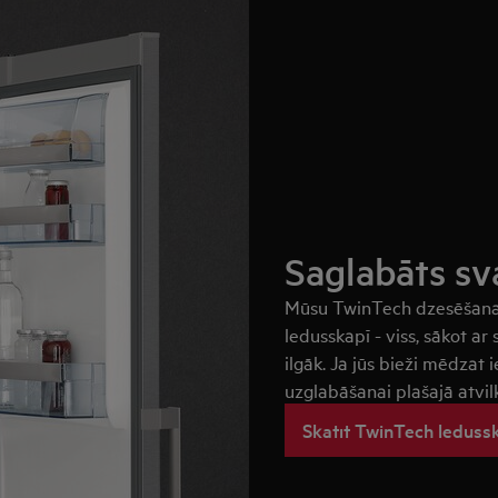
Saglabāts s
Mūsu TwinTech dzesēšanas
ledusskapī - viss, sākot a
ilgāk. Ja jūs bieži mēdzat
uzglabāšanai plašajā atvi
Skatīt TwinTech leduss