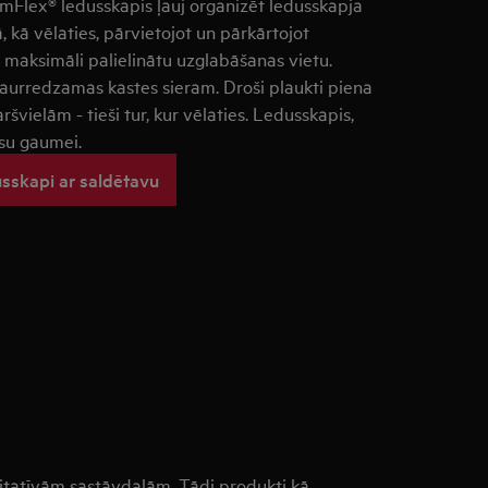
mFlex® ledusskapis ļauj organizēt ledusskapja
, kā vēlaties, pārvietojot un pārkārtojot
ai maksimāli palielinātu uzglabāšanas vietu.
urredzamas kastes sieram. Droši plaukti piena
vielām - tieši tur, kur vēlaties. Ledusskapis,
ūsu gaumei.
usskapi ar saldētavu
litatīvām sastāvdaļām. Tādi produkti kā