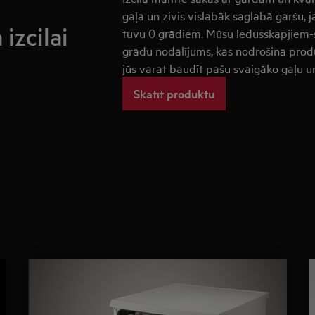
gaļa un zivis vislabāk saglabā garšu,
izcilai
tuvu 0 grādiem. Mūsu ledusskapjiem-s
grādu nodalījums, kas nodrošina prod
jūs varat baudīt pašu svaigāko gaļu u
Skatīt produktu