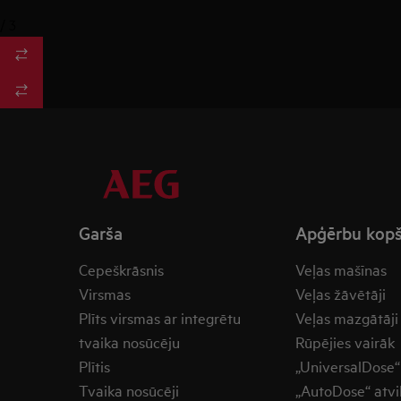
/
3
Garša
Apģērbu kop
Cepeškrāsnis
Veļas mašīnas
Virsmas
Veļas žāvētāji
Plīts virsmas ar integrētu
Veļas mazgātāji
tvaika nosūcēju
Rūpējies vairāk
Plītis
„UniversalDose“ 
Tvaika nosūcēji
„AutoDose“ atvi