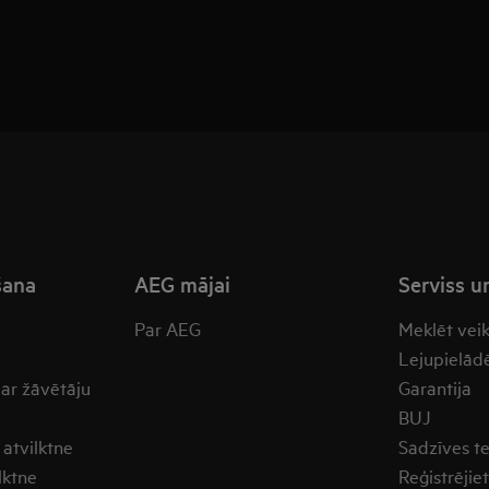
šana
AEG mājai
Serviss u
Par AEG
Meklēt vei
Lejupielādē
 ar žāvētāju
Garantija
BUJ
atvilktne
Sadzīves t
lktne
Reģistrējie