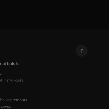
n atbalsts
kalu
t instrukcijas
ehnikas remonts
t savus