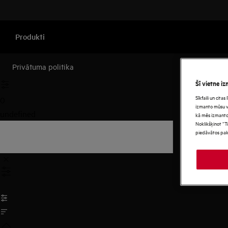
Produkti
Privātuma politika
Šī vietne iz
Sīkfaili un cita
0
izmanto mūsu vie
undefined
kā mēs izmanto
Noklikšķinot “T
piedāvātos pak