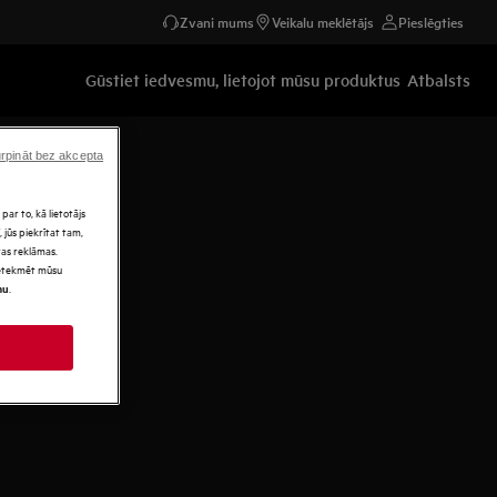
Zvani mums
Veikalu meklētājs
Pieslēgties
Gūstiet iedvesmu, lietojot mūsu produktus
Atbalsts
rpināt bez akcepta
par to, kā lietotājs
 jūs piekrītat tam,
as reklāmas.
 ietekmēt mūsu
.
mu