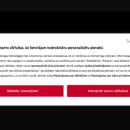
Tu
manto sīkfailus, lai lietotājam nodrošinātu personalizētu pieredzi.
s līdzīgas tehnoloģijas tiek izmantotas vietnes uzlabošanas, kā arī reklāmas un mārketinga mērķiem. Informācija 
tni, tiek kopīgota ar sociālo mediju, reklāmas un analītikas partneriem. Noklikšķinot “Pieņemt visus sīkfailus”,
jam sīkfailus, tāpēc varam
vietnē, pielāgot
un personalizēt
personalizēt jūsu pieredzi
īpašos piedāvājumus
urpināt bez sīkfailu pieņemšanas”, jūs bloķējat nebūtiskus sīkfailus un savu pārlūkošanas pieredzi, un tas var
alpojumus. Lai uzzinātu vairāk, skatiet mūsu
un
Paziņojumu par sīkfailiem
Paziņojumu par datu privātu
Sīkfailu iestatījumi
Akceptēt visus sīkfailus