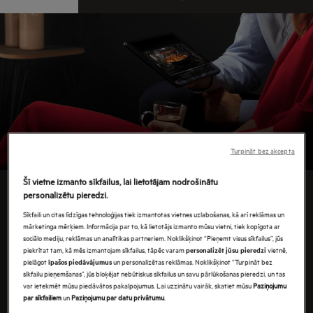
attēlus un daudz ko citu ar AEG savienojamības
pieredzi.
Turpināt bez akcepta
Šī vietne izmanto sīkfailus, lai lietotājam nodrošinātu
personalizētu pieredzi.
VIEDI PĀRVALDĀMA MĀJA
Sīkfaili un citas līdzīgas tehnoloģijas tiek izmantotas vietnes uzlabošanas, kā arī reklāmas un
mārketinga mērķiem. Informācija par to, kā lietotājs izmanto mūsu vietni, tiek kopīgota ar
Viedās ierīces atvieglos jūsu ikdienas uzdevums un
sociālo mediju, reklāmas un analītikas partneriem. Noklikšķinot “Pieņemt visus sīkfailus”, jūs
padarīs tos ērtus. Rezultāts ir svaigāks, tīrāks un
piekrītat tam, kā mēs izmantojam sīkfailus, tāpēc varam
vietnē,
personalizēt jūsu pieredzi
pielāgot
un personalizētas reklāmas. Noklikšķinot “Turpināt bez
īpašos piedāvājumus
garšīgāks – ar mazāku piepūli.
sīkfailu pieņemšanas”, jūs bloķējat nebūtiskus sīkfailus un savu pārlūkošanas pieredzi, un tas
var ietekmēt mūsu piedāvātos pakalpojumus. Lai uzzinātu vairāk, skatiet mūsu
Paziņojumu
Atklājiet mūsu savienojamās ierīces - ērti pārvaldāmai
par sīkfailiem
un
Paziņojumu par datu privātumu
.