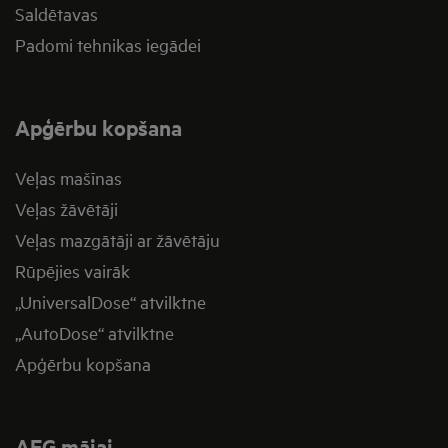
Saldētavas
Padomi tehnikas iegādei
Apģērbu kopšana
Veļas mašīnas
Veļas žāvētāji
Veļas mazgātāji ar žāvētāju
Rūpējies vairāk
„UniversalDose“ atvilktne
„AutoDose“ atvilktne
Apģērbu kopšana
AEG mājai