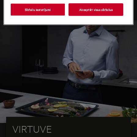
viedai mājai.
Sīkfailu iestatījumi
Akceptēt visus sīkfailus
VIRTUVE