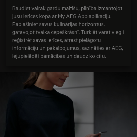
Baudiet vairāk gardu maltīšu, pilnībā izmantojot
jūsu ierīces kopā ar My AEG App aplikāciju.
Paplašiniet savus kulinārijas horizontus,
gatavojot tvaika cepeškrāsnī. Turklāt varat viegli
reģistrēt savas ierīces, atrast pielāgotu
informāciju un pakalpojumus, sazināties ar AEG,
lejupielādēt pamācības un daudz ko citu.