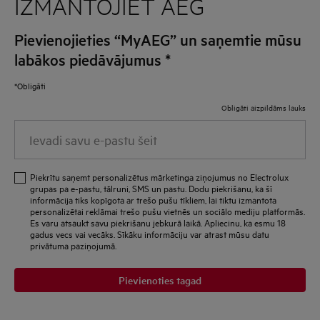
IZMANTOJIET AEG
Pievienojieties “MyAEG” un saņemtie mūsu
labākos piedāvājumus
*
*Obligāti
Obligāti aizpildāms lauks
Ievadi
savu
e-
Piekrītu saņemt personalizētus mārketinga ziņojumus no Electrolux
pastu
grupas pa e-pastu, tālruni, SMS un pastu. Dodu piekrišanu, ka šī
informācija tiks kopīgota ar trešo pušu tīkliem, lai tiktu izmantota
šeit
personalizētai reklāmai trešo pušu vietnēs un sociālo mediju platformās.
Es varu atsaukt savu piekrišanu jebkurā laikā. Apliecinu, ka esmu 18
gadus vecs vai vecāks. Sīkāku informāciju var atrast mūsu datu
privātuma paziņojumā.
Pievienoties tagad