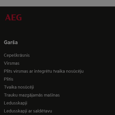
Garša
Cepeškrāsnis
Virsmas
Plīts virsmas ar integrētu tvaika nosūcēju
Plītis
Tvaika nosūcēji
Trauku mazgājamās mašīnas
Ledusskapji
Ledusskapji ar saldētavu