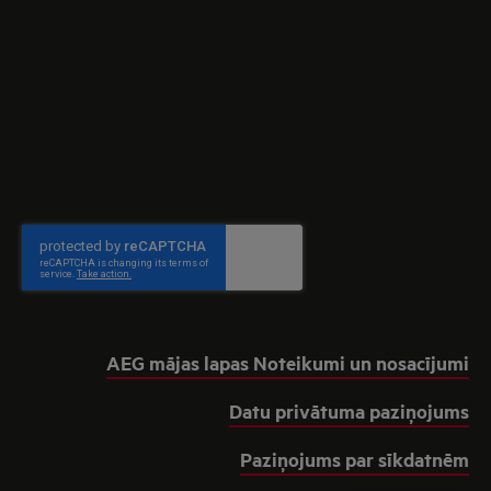
AEG mājas lapas Noteikumi un nosacījumi
Datu privātuma paziņojums
Paziņojums par sīkdatnēm