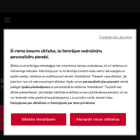
Privātuma politika
Turpināt bez akcepta
0
Šī vietne izmanto sīkfailus, lai lietotājam nodrošinātu
undefined
personalizētu pieredzi.
Sīkfaili un citas līdzīgas tehnoloģijas tiek izmantotas vietnes uzlabošanas, kā arī reklāmas un
mārketinga mērķiem. Informācija par to, kā lietotājs izmanto mūsu vietni, tiek kopīgota ar
sociālo mediju, reklāmas un analītikas partneriem. Noklikšķinot “Pieņemt visus sīkfailus”, jūs
piekrītat tam, kā mēs izmantojam sīkfailus, tāpēc varam
vietnē,
personalizēt jūsu pieredzi
pielāgot
un personalizētas reklāmas. Noklikšķinot “Turpināt bez
īpašos piedāvājumus
sīkfailu pieņemšanas”, jūs bloķējat nebūtiskus sīkfailus un savu pārlūkošanas pieredzi, un tas
var ietekmēt mūsu piedāvātos pakalpojumus. Lai uzzinātu vairāk, skatiet mūsu
/
3
un
.
Paziņojumu par sīkfailiem
Paziņojumu par datu privātumu
Sīkfailu iestatījumi
Akceptēt visus sīkfailus