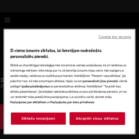
Privātuma politika
Turpināt bez akcepta
0
Šī vietne izmanto sīkfailus, lai lietotājam nodrošinātu
undefined
personalizētu pieredzi.
Sīkfaili un citas līdzīgas tehnoloģijas tiek izmantotas vietnes uzlabošanas, kā arī reklāmas un
mārketinga mērķiem. Informācija par to, kā lietotājs izmanto mūsu vietni, tiek kopīgota ar
sociālo mediju, reklāmas un analītikas partneriem. Noklikšķinot “Pieņemt visus sīkfailus”, jūs
piekrītat tam, kā mēs izmantojam sīkfailus, tāpēc varam
vietnē,
personalizēt jūsu pieredzi
pielāgot
un personalizētas reklāmas. Noklikšķinot “Turpināt bez
īpašos piedāvājumus
sīkfailu pieņemšanas”, jūs bloķējat nebūtiskus sīkfailus un savu pārlūkošanas pieredzi, un tas
var ietekmēt mūsu piedāvātos pakalpojumus. Lai uzzinātu vairāk, skatiet mūsu
/
3
un
.
Paziņojumu par sīkfailiem
Paziņojumu par datu privātumu
Sīkfailu iestatījumi
Akceptēt visus sīkfailus