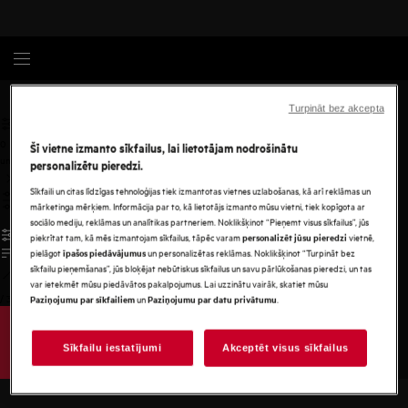
Privātuma politika
Turpināt bez akcepta
0
Šī vietne izmanto sīkfailus, lai lietotājam nodrošinātu
undefined
personalizētu pieredzi.
Sīkfaili un citas līdzīgas tehnoloģijas tiek izmantotas vietnes uzlabošanas, kā arī reklāmas un
mārketinga mērķiem. Informācija par to, kā lietotājs izmanto mūsu vietni, tiek kopīgota ar
sociālo mediju, reklāmas un analītikas partneriem. Noklikšķinot “Pieņemt visus sīkfailus”, jūs
piekrītat tam, kā mēs izmantojam sīkfailus, tāpēc varam
vietnē,
personalizēt jūsu pieredzi
pielāgot
un personalizētas reklāmas. Noklikšķinot “Turpināt bez
īpašos piedāvājumus
sīkfailu pieņemšanas”, jūs bloķējat nebūtiskus sīkfailus un savu pārlūkošanas pieredzi, un tas
var ietekmēt mūsu piedāvātos pakalpojumus. Lai uzzinātu vairāk, skatiet mūsu
/
3
un
.
Paziņojumu par sīkfailiem
Paziņojumu par datu privātumu
Sīkfailu iestatījumi
Akceptēt visus sīkfailus