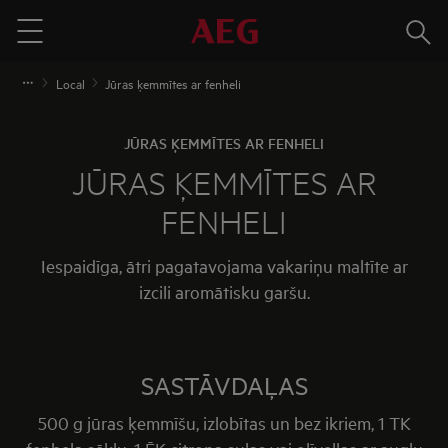
Meklē
Menu
Local
Jūras ķemmītes ar fenheli
JŪRAS ĶEMMĪTES AR FENHELI
JŪRAS ĶEMMĪTES AR
FENHELI
Iespaidīga, ātri pagatavojama vakariņu maltīte ar
izcili aromātisku garšu.
SASTĀVDAĻAS
500 g jūras ķemmīšu, izlobītas un bez ikriem, 1 TK