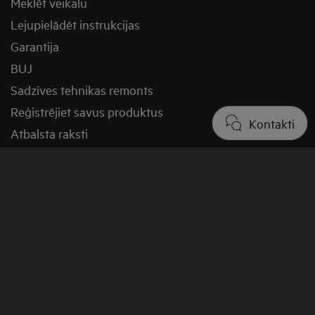
Meklēt veikalu
Lejupielādēt instrukcijas
Garantija
BUJ
Sadzīves tehnikas remonts
Reģistrējiet savus produktus
Kontakti
Atbalsta raksti
Sazināties ar mums
Līguma atteikums