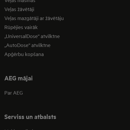
Veļas žāvētāji
Veļas mazgātāji ar žāvētāju
Rūpējies vairāk
„UniversalDose“ atvilktne
„AutoDose“ atvilktne
Apģērbu kopšana
AEG mājai
Par AEG
Serviss un atbalsts