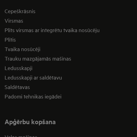
Cepeškrāsnis
Virsmas
Plīts virsmas ar integrētu tvaika nosūcēju
Plītis
Tvaika nosūcēji
Trauku mazgājamās mašīnas
Ledusskapji
Ledusskapji ar saldētavu
Saldētavas
Padomi tehnikas iegādei
Apģērbu kopšana
Veļas mašīnas