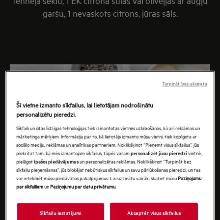
fenheļa sēklu, 1 ĒK citrona sulas vai olīveļļas ar augļu
garšu, 1 nevaskots citrons, jūras sāls.
Turpināt bez akcepta
Šī vietne izmanto sīkfailus, lai lietotājam nodrošinātu
personalizētu pieredzi.
Sīkfaili un citas līdzīgas tehnoloģijas tiek izmantotas vietnes uzlabošanas, kā arī reklāmas un
mārketinga mērķiem. Informācija par to, kā lietotājs izmanto mūsu vietni, tiek kopīgota ar
sociālo mediju, reklāmas un analītikas partneriem. Noklikšķinot “Pieņemt visus sīkfailus”, jūs
piekrītat tam, kā mēs izmantojam sīkfailus, tāpēc varam
vietnē,
personalizēt jūsu pieredzi
pielāgot
un personalizētas reklāmas. Noklikšķinot “Turpināt bez
īpašos piedāvājumus
sīkfailu pieņemšanas”, jūs bloķējat nebūtiskus sīkfailus un savu pārlūkošanas pieredzi, un tas
var ietekmēt mūsu piedāvātos pakalpojumus. Lai uzzinātu vairāk, skatiet mūsu
Paziņojumu
par sīkfailiem
un
Paziņojumu par datu privātumu
.
Sīkfailu iestatījumi
Akceptēt visus sīkfailus