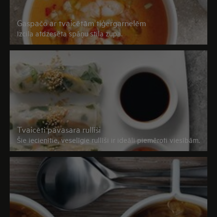
Gaspačo ar tvaicētām tīģergarnelēm
Izcila atdzesēta spāņu stila zupa.
Tvaicēti pavasara rullīši
Šie iecienītie, veselīgie rullīši ir ideāli piemēroti viesībām.