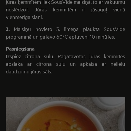
jūras ķemmītēm liek SousVide maisiņā, to ar vakuumu
noslēdzot. Jūras ķemmītēm ir jāsaguļ vienā
vienmērīgā slānī.
3.
Maisiņu novieto 3. līmeņa plauktā SousVide
programmā un gatavo 60°C aptuveni 10 minūtes.
Pasniegšana
Izspiež citrona sulu. Pagatavotās jūras ķemmītes
apslaka ar citrona sulu un apkaisa ar nelielu
daudzumu jūras sāls.