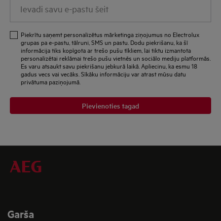
Ievadi
savu
e-
Piekrītu saņemt personalizētus mārketinga ziņojumus no Electrolux
pastu
grupas pa e-pastu, tālruni, SMS un pastu. Dodu piekrišanu, ka šī
informācija tiks kopīgota ar trešo pušu tīkliem, lai tiktu izmantota
šeit
personalizētai reklāmai trešo pušu vietnēs un sociālo mediju platformās.
Es varu atsaukt savu piekrišanu jebkurā laikā. Apliecinu, ka esmu 18
gadus vecs vai vecāks. Sīkāku informāciju var atrast mūsu datu
privātuma paziņojumā.
Pievienoties tagad
Garša