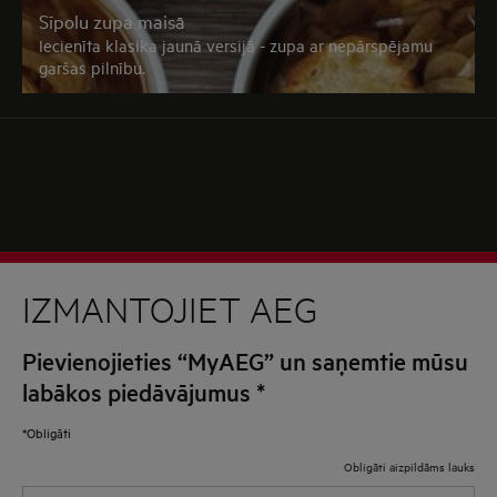
Sīpolu zupa maisā
Iecienīta klasika jaunā versijā - zupa ar nepārspējamu
garšas pilnību.
IZMANTOJIET AEG
Pievienojieties “MyAEG” un saņemtie mūsu
labākos piedāvājumus
*
*Obligāti
Obligāti aizpildāms lauks