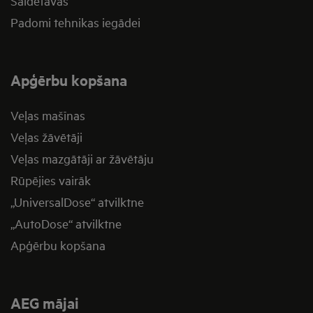
Saldētavas
Padomi tehnikas iegādei
Apģērbu kopšana
Veļas mašīnas
Veļas žāvētāji
Veļas mazgātāji ar žāvētāju
Rūpējies vairāk
„UniversalDose“ atvilktne
„AutoDose“ atvilktne
Apģērbu kopšana
AEG mājai