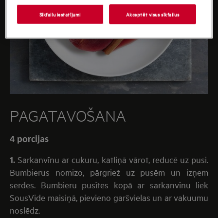
Sīkfailu iestatījumi
Akceptēt visus sīkfailus
PAGATAVOŠANA
4 porcijas
1.
Sarkanvīnu ar cukuru, katliņā vārot, reducē uz pusi.
Bumbierus nomizo, pārgriež uz pusēm un izņem
serdes. Bumbieru pusītes kopā ar sarkanvīnu liek
SousVide maisiņā, pievieno garšvielas un ar vakuumu
noslēdz.