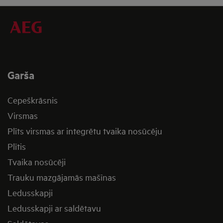
Garša
Cepeškrāsnis
Virsmas
Plīts virsmas ar integrētu tvaika nosūcēju
Plītis
Tvaika nosūcēji
Trauku mazgājamās mašīnas
Ledusskapji
Ledusskapji ar saldētavu