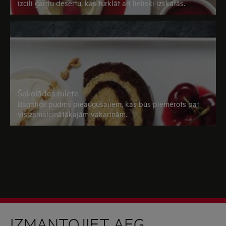
izcili gardu desertu, kas turklāt arī lieliski izskatās.
Šokolādes rulete
Bagātīgs pudiņš pieaugušajiem, kas būs piemērots pat
visizsmalcinātākajām vakariņām.
IZMANTOJIET AEG