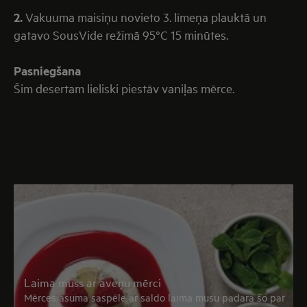
2.
Vakuuma maisiņu novieto 3. līmeņa plauktā un
gatavo SousVide režīmā 95°C 15 minūtes.
Pasniegšana
Šim desertam lieliski piestāv vaniļas mērce.
Laima muss ar aveņu mērci
Mērces asuma saspēle ar saldo laima musu padara šo par