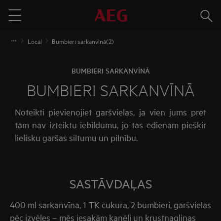
Meklē
Menu
Local
Bumbieri sarkanvīnā(2)
BUMBIERI SARKANVĪNĀ
BUMBIERI SARKANVĪNĀ
Noteikti pievienojiet garšvielas, ja vien jums pret
tām nav izteiktu iebildumu, jo tās ēdienam piešķir
lielisku garšas siltumu un pilnību.
SASTĀVDAĻAS
400 ml sarkanvīna, 1 TK cukura, 2 bumbieri, garšvielas
pēc izvēles – mēs iesakām kanēli un krustnagliņas