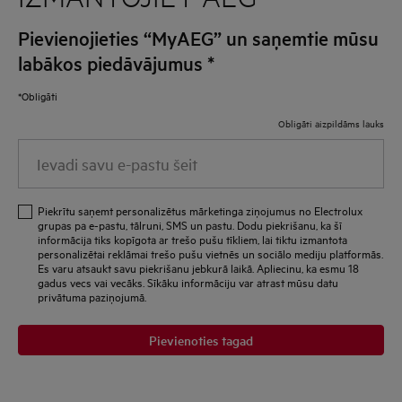
Pievienojieties “MyAEG” un saņemtie mūsu
labākos piedāvājumus
*
*Obligāti
Obligāti aizpildāms lauks
Ievadi
savu
e-
Piekrītu saņemt personalizētus mārketinga ziņojumus no Electrolux
pastu
grupas pa e-pastu, tālruni, SMS un pastu. Dodu piekrišanu, ka šī
informācija tiks kopīgota ar trešo pušu tīkliem, lai tiktu izmantota
šeit
personalizētai reklāmai trešo pušu vietnēs un sociālo mediju platformās.
Es varu atsaukt savu piekrišanu jebkurā laikā. Apliecinu, ka esmu 18
gadus vecs vai vecāks. Sīkāku informāciju var atrast mūsu datu
privātuma paziņojumā.
Pievienoties tagad