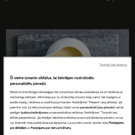
Turpināt bez akcepta
Šī vietne izmanto sīkfailus, lai lietotājam nodrošinātu
personalizētu pieredzi.
Sīkfaili un citas līdzīgas tehnoloģijas tiek izmantotas vietnes uzlabošanas, kā arī reklāmas un
mārketinga mērķiem. Informācija par to, kā lietotājs izmanto mūsu vietni, tiek kopīgota ar
sociālo mediju, reklāmas un analītikas partneriem. Noklikšķinot “Pieņemt visus sīkfailus”, jūs
piekrītat tam, kā mēs izmantojam sīkfailus, tāpēc varam
vietnē,
personalizēt jūsu pieredzi
pielāgot
un personalizētas reklāmas. Noklikšķinot “Turpināt bez
īpašos piedāvājumus
sīkfailu pieņemšanas”, jūs bloķējat nebūtiskus sīkfailus un savu pārlūkošanas pieredzi, un tas
var ietekmēt mūsu piedāvātos pakalpojumus. Lai uzzinātu vairāk, skatiet mūsu
Paziņojumu
par sīkfailiem
un
Paziņojumu par datu privātumu
.