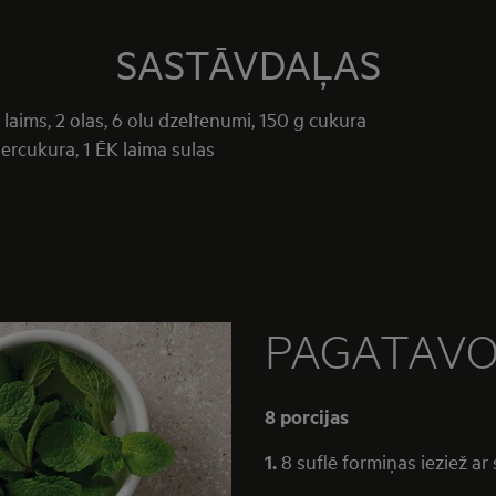
SASTĀVDAĻAS
 laims, 2 olas, 6 olu dzeltenumi, 150 g cukura
ercukura, 1 ĒK laima sulas
PAGATAV
8 porcijas
1.
8 suflē formiņas ieziež ar