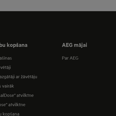
bu kopšana
AEG mājai
ašīnas
Par AEG
vētāji
zgātāji ar žāvētāju
s vairāk
salDose“ atvilktne
se“ atvilktne
u kopšana