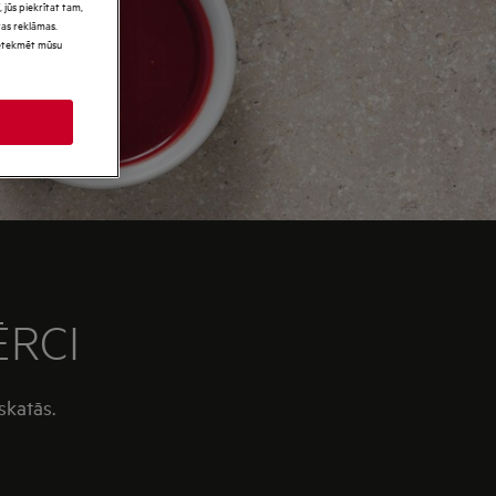
 jūs piekrītat tam,
as reklāmas.
 ietekmēt mūsu
ĒRCI
zskatās.