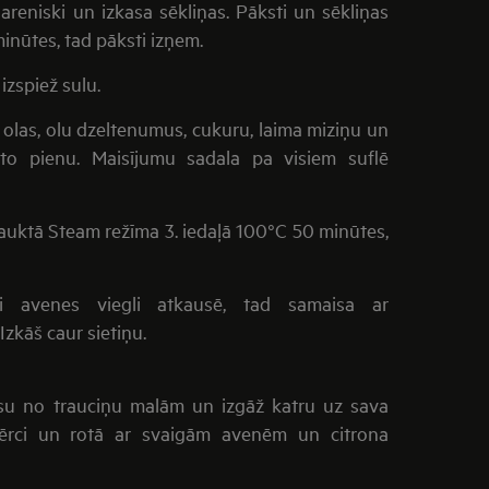
areniski un izkasa sēkliņas. Pāksti un sēkliņas
inūtes, tad pāksti izņem.
izspiež sulu.
olas, olu dzeltenumus, cukuru, laima miziņu un
lto pienu. Maisījumu sadala pa visiem suflē
auktā Steam režīma 3. iedaļā 100°C 50 minūtes,
 avenes viegli atkausē, tad samaisa ar
zkāš caur sietiņu.
usu no trauciņu malām un izgāž katru uz sava
 mērci un rotā ar svaigām avenēm un citrona