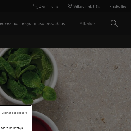
Zvani mums
Veikalu meklētājs
Pieslēgties
Meklēt
iedvesmu, lietojot mūsu produktus
Atbalsts
Turpināt bez akcepta
par to, kā lietotājs