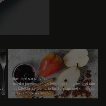
Bumbieri sarkanvīnā
Noteikti pievienojiet garšvielas, ja vien jums pret tām
pat
nav izteiktu iebildumu, jo tās ēdienam piešķir lielisku
garšas siltumu un pilnību.