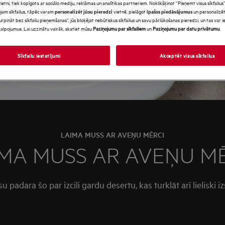
tni, tiek kopīgota ar sociālo mediju, reklāmas un analītikas partneriem. Noklikšķinot “Pieņemt visus sīkfailus”,
jam sīkfailus, tāpēc varam
vietnē, pielāgot
un personalizēt
personalizēt jūsu pieredzi
īpašos piedāvājumus
urpināt bez sīkfailu pieņemšanas”, jūs bloķējat nebūtiskus sīkfailus un savu pārlūkošanas pieredzi, un tas var
alpojumus. Lai uzzinātu vairāk, skatiet mūsu
Paziņojumu par sīkfailiem
un
Paziņojumu par datu privātumu
.
Sīkfailu iestatījumi
Akceptēt visus sīkfailus
LAIMA MUSS AR AVEŅU MĒRCI
MA MUSS AR AVEŅU M
adara šo par izcili gardu desertu, kas turklāt arī lieliski i