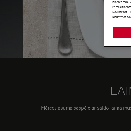
izmanto mūsu vie
kā mēs izmanto
Noklikšķinot “T
piedāvātos pak
LAI
Mērces asuma saspēle ar saldo laima musu p