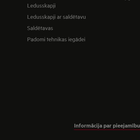
Ledusskapji
Ledusskapji ar saldētavu
Saldētavas
Padomi tehnikas iegādei
Informācija par pieejamību