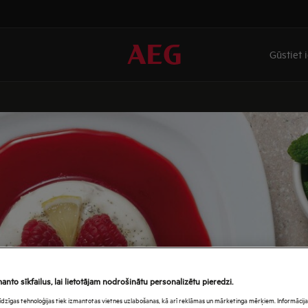
Gūstiet 
manto sīkfailus, lai lietotājam nodrošinātu personalizētu pieredzi.
s līdzīgas tehnoloģijas tiek izmantotas vietnes uzlabošanas, kā arī reklāmas un mārketinga mērķiem. Informācija 