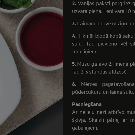
2.
Vaniļas pāksti pārgriež g
uzvāra pienā. Lēni vāra 10 m
3.
Laimam norīvē miziņu un 
4.
Tikmēr bļodā kopā sakuļ 
sulu. Tad pievieno vēl si
trauciņiem.
5.
Musu gatavo 2. līmeņa pl
tad 2-3 stundas atdzesē.
6.
Mērces pagatavošanai
pūdercukuru un laima sulu. I
Pasniegšana
Ar nelielu nazi atbrīvo m
šķīvja. Skaisti pārlej ar
gabaliņiem.