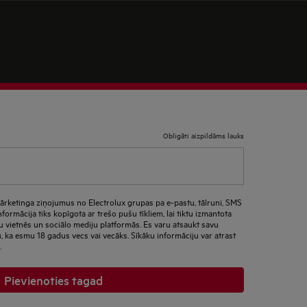
Obligāti aizpildāms lauks
ārketinga ziņojumus no Electrolux grupas pa e-pastu, tālruni, SMS
nformācija tiks kopīgota ar trešo pušu tīkliem, lai tiktu izmantota
u vietnēs un sociālo mediju platformās. Es varu atsaukt savu
u, ka esmu 18 gadus vecs vai vecāks. Sīkāku informāciju var atrast
.
Pievienoties tagad