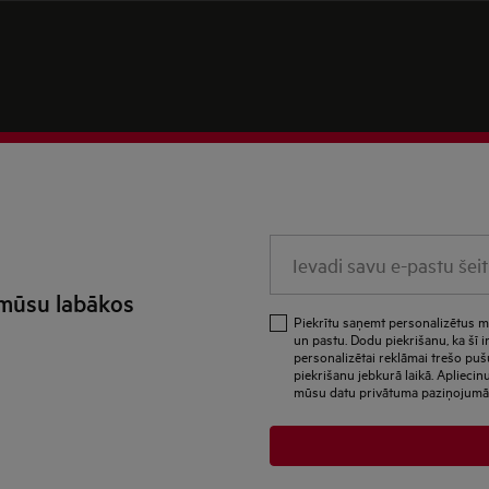
Ievadi
savu
 mūsu labākos
e-
Piekrītu saņemt personalizētus m
pastu
un pastu. Dodu piekrišanu, ka šī i
personalizētai reklāmai trešo puš
šeit
piekrišanu jebkurā laikā. Apliecin
mūsu datu privātuma paziņojumā