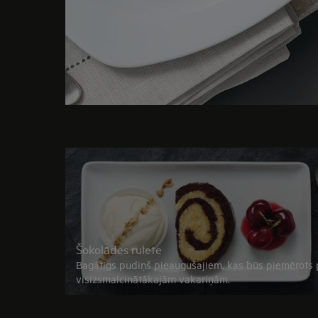
Šokolādes rulete
Bagātīgs pudiņš pieaugušajiem, kas būs piemērots 
visizsmalcinātākajām vakariņām.