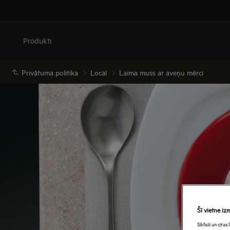
Produkti
Privātuma politika
Local
Laima muss ar aveņu mērci
Šī vietne iz
Sīkfaili un cita