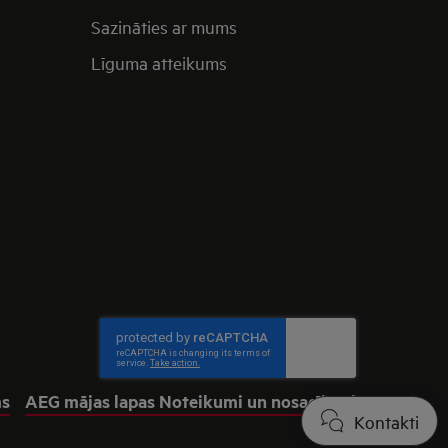
Sazināties ar mums
Līguma atteikums
ms
AEG mājas lapas Noteikumi un nosacījumi
Kontakti