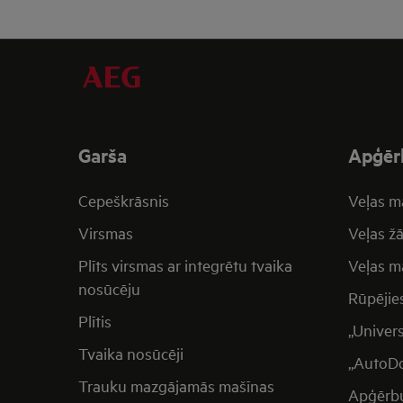
Garša
Apģēr
Cepeškrāsnis
Veļas m
Virsmas
Veļas žā
Plīts virsmas ar integrētu tvaika
Veļas ma
nosūcēju
Rūpējie
Plītis
„Univer
Tvaika nosūcēji
„AutoDo
Trauku mazgājamās mašīnas
Apģērb