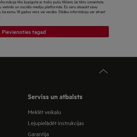
nformācija tiks kopīgota ar trešo pušu tīkliem, lai tiktu izmantota
u vietnēs un sociālo mediju platformās. Es varu atsaukt savu
u, ka esmu 18 gadus vecs vai vecāks. Sīkāku informāciju var atrast
.
Pievienoties tagad
Serviss un atbalsts
Meklēt veikalu
Lejupielādēt instrukcijas
Garantija