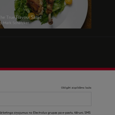
he True Flavour Salad
y Mark Schatzker
Obligāti aizpildāms lauks
ārketinga ziņojumus no Electrolux grupas pa e-pastu, tālruni, SMS