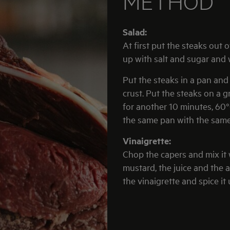
METHOD
Salad:
At first put the steaks out 
up with salt and sugar and 
Put the steaks in a pan and 
crust. Put the steaks on a gr
for another 10 minutes, 60°C
the same pan with the same
Vinaigrette:
Chop the capers and mix it 
mustard, the juice and the a
the vinaigrette and spice it 