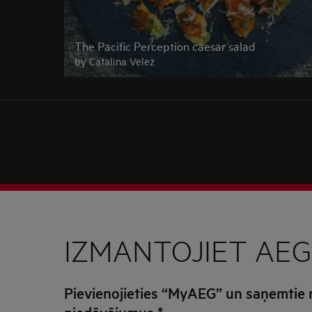
The Pacific Perception caesar salad
by Catalina Velez
IZMANTOJIET AEG
Pievienojieties “MyAEG” un saņemtie
piedāvājumus
*