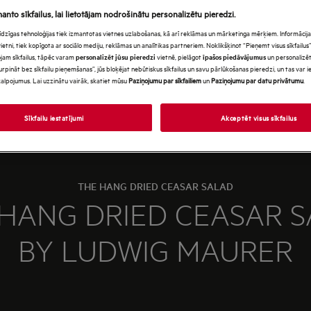
manto sīkfailus, lai lietotājam nodrošinātu personalizētu pieredzi.
s līdzīgas tehnoloģijas tiek izmantotas vietnes uzlabošanas, kā arī reklāmas un mārketinga mērķiem. Informācija 
tni, tiek kopīgota ar sociālo mediju, reklāmas un analītikas partneriem. Noklikšķinot “Pieņemt visus sīkfailus”,
jam sīkfailus, tāpēc varam
vietnē, pielāgot
un personalizēt
personalizēt jūsu pieredzi
īpašos piedāvājumus
urpināt bez sīkfailu pieņemšanas”, jūs bloķējat nebūtiskus sīkfailus un savu pārlūkošanas pieredzi, un tas var
alpojumus. Lai uzzinātu vairāk, skatiet mūsu
Paziņojumu par sīkfailiem
un
Paziņojumu par datu privātumu
.
Sīkfailu iestatījumi
Akceptēt visus sīkfailus
THE HANG DRIED CEASAR SALAD
HANG DRIED CEASAR 
BY LUDWIG MAURER