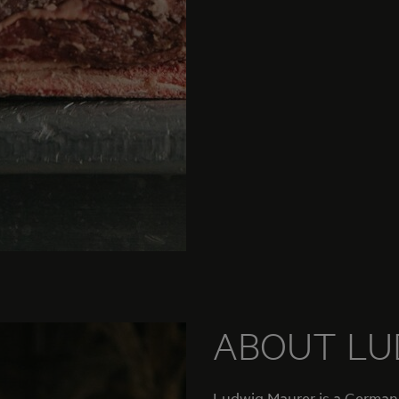
ABOUT
LU
Ludwig Maurer is a German chef and Wagyu cow breeder. He was the firs