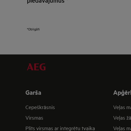
*Obligāti
Garša
Apģēr
Cepeškrāsnis
Veļas m
Virsmas
Veļas žā
Plīts virsmas ar integrētu tvaika
Veļas ma