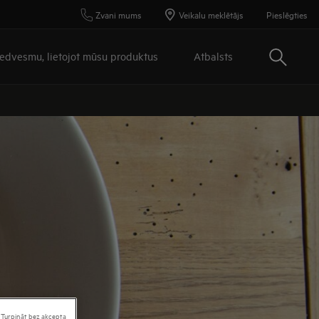
Zvani mums
Veikalu meklētājs
Pieslēgties
Meklēt
iedvesmu, lietojot mūsu produktus
Atbalsts
Turpināt bez akcepta