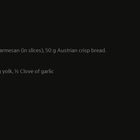
rmesan (in slices), 50 g Austrian crisp bread.
 yolk, ½ Clove of garlic