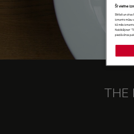
Šī vietne iz
Sīkfaili un cita
izmanto mūsu vie
kā mēs izmanto
Noklikšķinot “T
piedāvātos pak
THE 