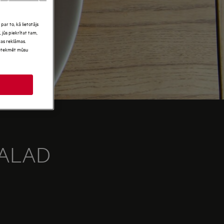
par to, kā lietotājs
 jūs piekrītat tam,
as reklāmas.
 ietekmēt mūsu
SALAD