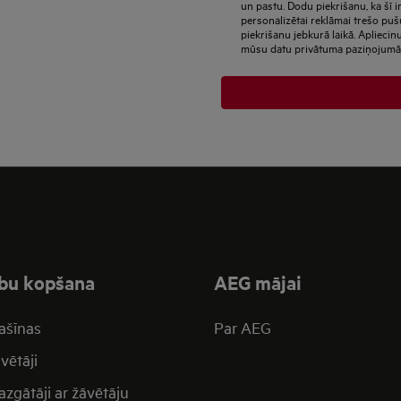
un pastu. Dodu piekrišanu, ka šī i
personalizētai reklāmai trešo puš
šeit
piekrišanu jebkurā laikā. Apliecin
mūsu datu privātuma paziņojumā
bu kopšana
AEG mājai
ašīnas
Par AEG
vētāji
zgātāji ar žāvētāju