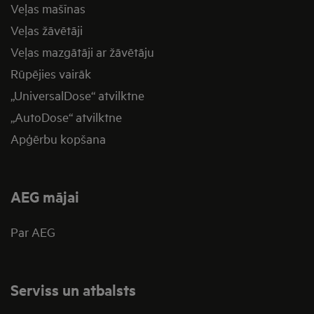
Veļas mašīnas
Veļas žāvētāji
Veļas mazgātāji ar žāvētāju
Rūpējies vairāk
„UniversalDose“ atvilktne
„AutoDose“ atvilktne
Apģērbu kopšana
AEG mājai
Par AEG
Serviss un atbalsts