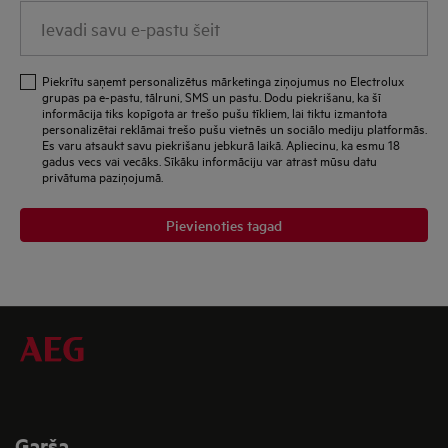
Ievadi
savu
e-
Piekrītu saņemt personalizētus mārketinga ziņojumus no Electrolux
pastu
grupas pa e-pastu, tālruni, SMS un pastu. Dodu piekrišanu, ka šī
informācija tiks kopīgota ar trešo pušu tīkliem, lai tiktu izmantota
šeit
personalizētai reklāmai trešo pušu vietnēs un sociālo mediju platformās.
Es varu atsaukt savu piekrišanu jebkurā laikā. Apliecinu, ka esmu 18
gadus vecs vai vecāks. Sīkāku informāciju var atrast mūsu datu
privātuma paziņojumā.
Pievienoties tagad
Garša