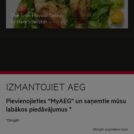
The True Flavour Salad
by Mark Schatzker
IZMANTOJIET AEG
Pievienojieties “MyAEG” un saņemtie mūsu
labākos piedāvājumus
*
*Obligāti
Obligāti aizpildāms lauks