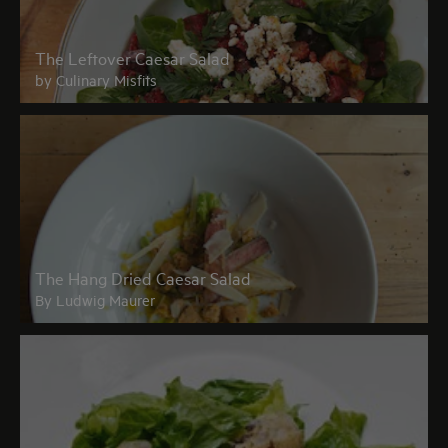
The Leftover Caesar Salad
by Culinary Misfits
The Hang Dried Caesar Salad
By Ludwig Maurer