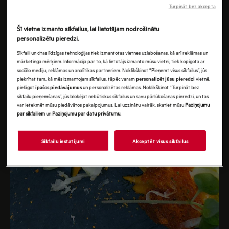
Turpināt bez akcepta
Šī vietne izmanto sīkfailus, lai lietotājam nodrošinātu
personalizētu pieredzi.
Sīkfaili un citas līdzīgas tehnoloģijas tiek izmantotas vietnes uzlabošanas, kā arī reklāmas un
mārketinga mērķiem. Informācija par to, kā lietotājs izmanto mūsu vietni, tiek kopīgota ar
sociālo mediju, reklāmas un analītikas partneriem. Noklikšķinot “Pieņemt visus sīkfailus”, jūs
piekrītat tam, kā mēs izmantojam sīkfailus, tāpēc varam
vietnē,
personalizēt jūsu pieredzi
pielāgot
un personalizētas reklāmas. Noklikšķinot “Turpināt bez
īpašos piedāvājumus
sīkfailu pieņemšanas”, jūs bloķējat nebūtiskus sīkfailus un savu pārlūkošanas pieredzi, un tas
var ietekmēt mūsu piedāvātos pakalpojumus. Lai uzzinātu vairāk, skatiet mūsu
Paziņojumu
par sīkfailiem
un
Paziņojumu par datu privātumu
.
Sīkfailu iestatījumi
Akceptēt visus sīkfailus