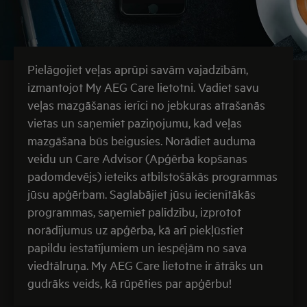
Pielāgojiet veļas aprūpi savām vajadzībām,
izmantojot My AEG Care lietotni. Vadiet savu
veļas mazgāšanas ierīci no jebkuras atrašanās
vietas un saņemiet paziņojumu, kad veļas
mazgāšana būs beigusies. Norādiet auduma
veidu un Care Advisor (Apģērba kopšanas
padomdevējs) ieteiks atbilstošākās programmas
jūsu apģērbam. Saglabājiet jūsu iecienītākās
programmas, saņemiet palīdzību, izprotot
norādījumus uz apģērba, kā arī piekļūstiet
papildu iestatījumiem un iespējām no sava
viedtālruņa. My AEG Care lietotne ir ātrāks un
gudrāks veids, kā rūpēties par apģērbu!