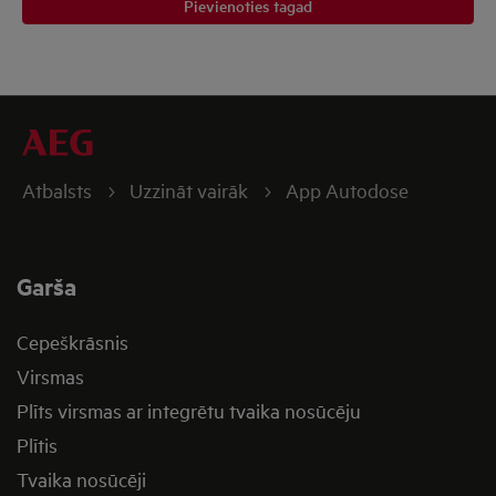
Pievienoties tagad
Atbalsts
Uzzināt vairāk
App Autodose
Garša
Cepeškrāsnis
Virsmas
Plīts virsmas ar integrētu tvaika nosūcēju
Plītis
Tvaika nosūcēji