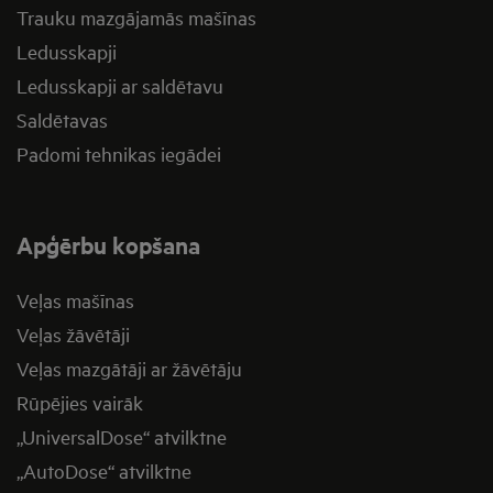
Trauku mazgājamās mašīnas
Ledusskapji
Ledusskapji ar saldētavu
Saldētavas
Padomi tehnikas iegādei
Apģērbu kopšana
Veļas mašīnas
Veļas žāvētāji
Veļas mazgātāji ar žāvētāju
Rūpējies vairāk
„UniversalDose“ atvilktne
„AutoDose“ atvilktne