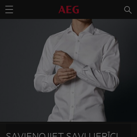
Meklē
Menu
SAVIENOJIET SAVU IERĪCI