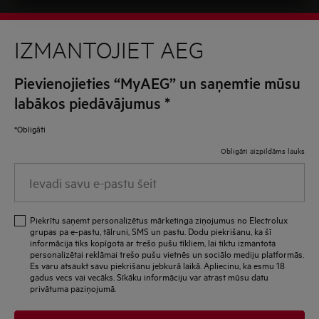
IZMANTOJIET AEG
Pievienojieties “MyAEG” un saņemtie mūsu
labākos piedāvājumus
*
*Obligāti
Obligāti aizpildāms lauks
Ievadi
savu
e-
Piekrītu saņemt personalizētus mārketinga ziņojumus no Electrolux
pastu
grupas pa e-pastu, tālruni, SMS un pastu. Dodu piekrišanu, ka šī
informācija tiks kopīgota ar trešo pušu tīkliem, lai tiktu izmantota
šeit
personalizētai reklāmai trešo pušu vietnēs un sociālo mediju platformās.
Es varu atsaukt savu piekrišanu jebkurā laikā. Apliecinu, ka esmu 18
gadus vecs vai vecāks. Sīkāku informāciju var atrast mūsu datu
privātuma paziņojumā.