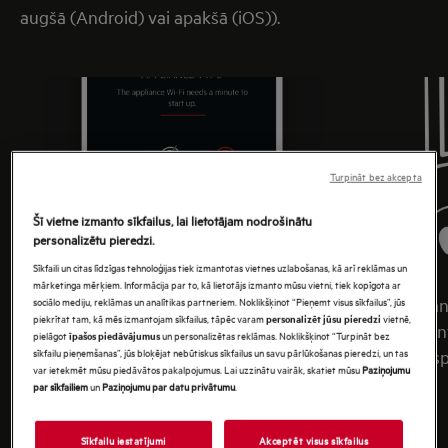
augšā (Android) vai apakšā (iOS)).
Turpināt bez akcepta
Šī vietne izmanto sīkfailus, lai lietotājam nodrošinātu
personalizētu pieredzi.
Sīkfaili un citas līdzīgas tehnoloģijas tiek izmantotas vietnes uzlabošanas, kā arī reklāmas un
mārketinga mērķiem. Informācija par to, kā lietotājs izmanto mūsu vietni, tiek kopīgota ar
sociālo mediju, reklāmas un analītikas partneriem. Noklikšķinot “Pieņemt visus sīkfailus”, jūs
5. Ieslēdziet ierīcē Wi-Fi. Lai ierīcē
Aktivizēšan
piekrītat tam, kā mēs izmantojam sīkfailus, tāpēc varam
vietnē,
personalizēt jūsu pieredzi
aktivizētu Wi-Fi, veiciet tālāk norādītās
vispārēja in
pielāgot
un personalizētas reklāmas. Noklikšķinot “Turpināt bez
īpašos piedāvājumus
sīkfailu pieņemšanas”, jūs bloķējat nebūtiskus sīkfailus un savu pārlūkošanas pieredzi, un tas
darbības. Pārbaudiet sadaļu Wi-Fi
tikai uz ie
var ietekmēt mūsu piedāvātos pakalpojumus. Lai uzzinātu vairāk, skatiet mūsu
Paziņojumu
Connectivity Setup (Wi-Fi savienojuma
par sīkfailiem
un
Paziņojumu par datu privātumu
.
iestatīšana) Lietotāja rokasgrāmatā.
Sīkfailu iestatījumi
Akceptēt visus sīkfailus