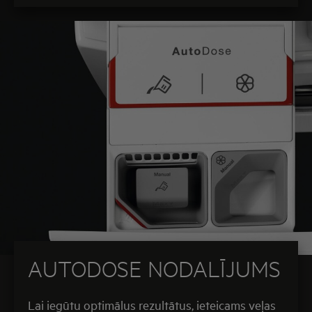
AUTODOSE NODALĪJUMS
Lai iegūtu optimālus rezultātus, ieteicams veļas