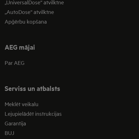
„UniversalDose“ atvilktne
„AutoDose“ atvilktne
Apģērbu kopšana
AEG mājai
Par AEG
Serviss un atbalsts
Meklēt veikalu
Lejupielādēt instrukcijas
Garantija
BUJ