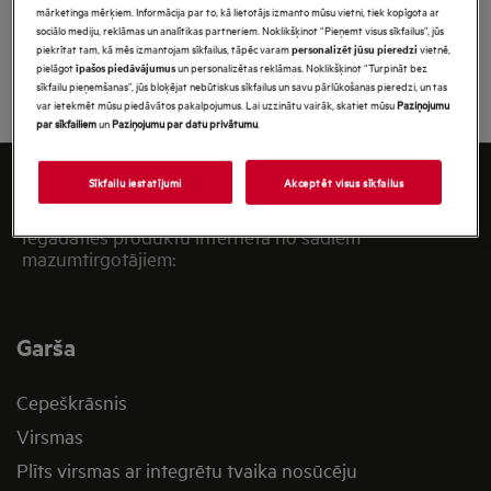
privātuma paziņojumā.
mārketinga mērķiem. Informācija par to, kā lietotājs izmanto mūsu vietni, tiek kopīgota ar
sociālo mediju, reklāmas un analītikas partneriem. Noklikšķinot “Pieņemt visus sīkfailus”, jūs
piekrītat tam, kā mēs izmantojam sīkfailus, tāpēc varam
vietnē,
personalizēt jūsu pieredzi
Pievienoties tagad
pielāgot
un personalizētas reklāmas. Noklikšķinot “Turpināt bez
īpašos piedāvājumus
sīkfailu pieņemšanas”, jūs bloķējat nebūtiskus sīkfailus un savu pārlūkošanas pieredzi, un tas
var ietekmēt mūsu piedāvātos pakalpojumus. Lai uzzinātu vairāk, skatiet mūsu
Paziņojumu
par sīkfailiem
un
Paziņojumu par datu privātumu
.
Sīkfailu iestatījumi
Akceptēt visus sīkfailus
Iegādāties produktu internetā no šādiem
mazumtirgotājiem:
Garša
Cepeškrāsnis
Virsmas
Plīts virsmas ar integrētu tvaika nosūcēju