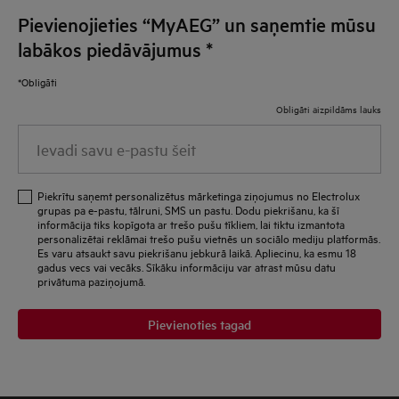
Pievienojieties “MyAEG” un saņemtie mūsu
labākos piedāvājumus
*
*Obligāti
Obligāti aizpildāms lauks
Ievadi savu e-pastu šeit
Piekrītu saņemt personalizētus mārketinga ziņojumus no Electrolux
grupas pa e-pastu, tālruni, SMS un pastu. Dodu piekrišanu, ka šī
informācija tiks kopīgota ar trešo pušu tīkliem, lai tiktu izmantota
personalizētai reklāmai trešo pušu vietnēs un sociālo mediju platformās.
Es varu atsaukt savu piekrišanu jebkurā laikā. Apliecinu, ka esmu 18
gadus vecs vai vecāks. Sīkāku informāciju var atrast mūsu datu
privātuma paziņojumā.
Pievienoties tagad