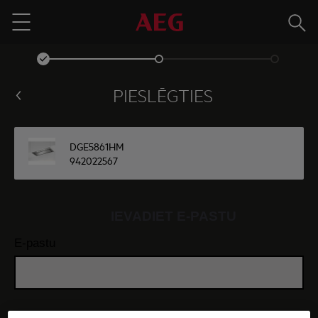
Meklē
Menu
PIESLĒGTIES
DGE5861HM
942022567
IEVADIET E-PASTU
E-pastu