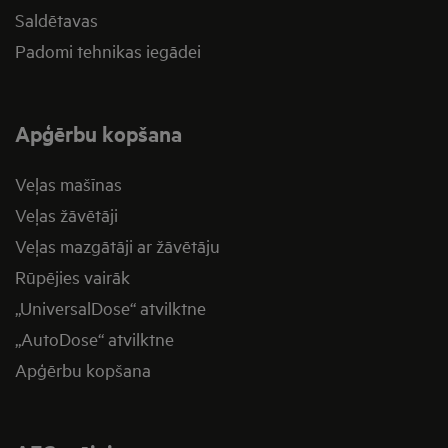
Saldētavas
Padomi tehnikas iegādei
Apģērbu kopšana
Veļas mašīnas
Veļas žāvētāji
Veļas mazgātāji ar žāvētāju
Rūpējies vairāk
„UniversalDose“ atvilktne
„AutoDose“ atvilktne
Apģērbu kopšana