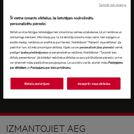
Turpinot jūs piekrītat mūsu
noteikumiem un
Turpināt bez akcepta
nosacījumiem
.
Šī vietne izmanto sīkfailus, lai lietotājam nodrošinātu
Lai uzzinātu, kā mēs apstrādājam jūsu personas
personalizētu pieredzi.
datus, lūdzu, iepazīstieties ar mūsu
datu aizsardzības
Sīkfaili un citas līdzīgas tehnoloģijas tiek izmantotas vietnes uzlabošanas, kā arī reklāmas un
ziņojumu
.
mārketinga mērķiem. Informācija par to, kā lietotājs izmanto mūsu vietni, tiek kopīgota ar
sociālo mediju, reklāmas un analītikas partneriem. Noklikšķinot “Pieņemt visus sīkfailus”, jūs
piekrītat tam, kā mēs izmantojam sīkfailus, tāpēc varam
vietnē,
personalizēt jūsu pieredzi
pielāgot
un personalizētas reklāmas. Noklikšķinot “Turpināt bez
īpašos piedāvājumus
sīkfailu pieņemšanas”, jūs bloķējat nebūtiskus sīkfailus un savu pārlūkošanas pieredzi, un tas
var ietekmēt mūsu piedāvātos pakalpojumus. Lai uzzinātu vairāk, skatiet mūsu
Paziņojumu
par sīkfailiem
un
Paziņojumu par datu privātumu
.
Sīkfailu iestatījumi
Akceptēt visus sīkfailus
IZMANTOJIET AEG