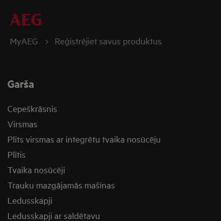
MyAEG
Reģistrējiet savus produktus
Garša
Cepeškrāsnis
Virsmas
Plīts virsmas ar integrētu tvaika nosūcēju
Plītis
Tvaika nosūcēji
Trauku mazgājamās mašīnas
Ledusskapji
Ledusskapji ar saldētavu