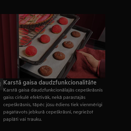
Karstā gaisa daudzfunkcionalitāte
Karstā gaisa daudzfunkcionālajās cepeškrāsnīs
gaiss cirkulē efektīvāk, nekā parastajās
cepeškrāsnīs, tāpēc jūsu ēdiens tiek vienmērīgi
pagatavots jebkurā cepeškrāsnī, negriežot
paplāti vai trauku.