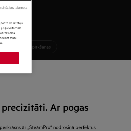
rpināt bez akcepta
par to, kā lietotājs
 jūs piekrītat tam,
as reklāmas.
 ietekmēt mūsu
.
mu
Ko apsvērt pirms pirkšanas
 precizitāti. Ar pogas
cepeškrāsns ar „SteamPro“ nodrošina perfektus