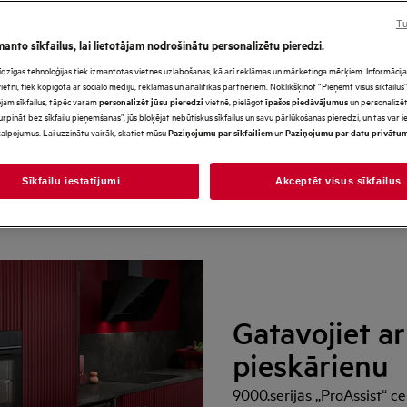
kāršajam iegādes ceļvedim, lai
Tu
manto sīkfailus, lai lietotājam nodrošinātu personalizētu pieredzi.
s līdzīgas tehnoloģijas tiek izmantotas vietnes uzlabošanas, kā arī reklāmas un mārketinga mērķiem. Informācija 
tni, tiek kopīgota ar sociālo mediju, reklāmas un analītikas partneriem. Noklikšķinot “Pieņemt visus sīkfailus”,
jam sīkfailus, tāpēc varam
vietnē, pielāgot
un personalizēt
personalizēt jūsu pieredzi
īpašos piedāvājumus
urpināt bez sīkfailu pieņemšanas”, jūs bloķējat nebūtiskus sīkfailus un savu pārlūkošanas pieredzi, un tas var
alpojumus. Lai uzzinātu vairāk, skatiet mūsu
un
Paziņojumu par sīkfailiem
Paziņojumu par datu privātu
"SenseCook®"
„SurroundCook“®
Sērijas pārskats
Sīkfailu iestatījumi
Akceptēt visus sīkfailus
Gatavojiet ar
pieskārienu
9000.sērijas „ProAssist“ 