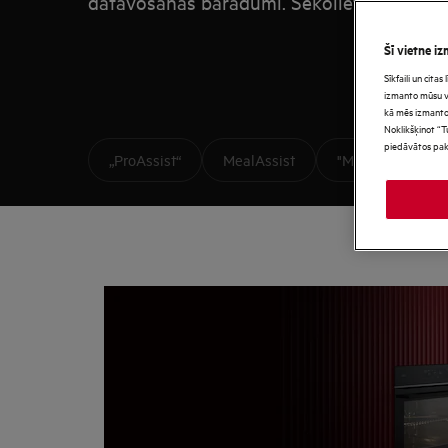
gatavošanas paradumi. Sekojiet mūsu vien
atrastu savu ideālo cepeškrāsni.
Šī vietne iz
Sīkfaili un cita
izmanto mūsu vie
kā mēs izmanto
Noklikšķinot “T
piedāvātos pak
„ProAssist“
MealAssist
"MealAssist"