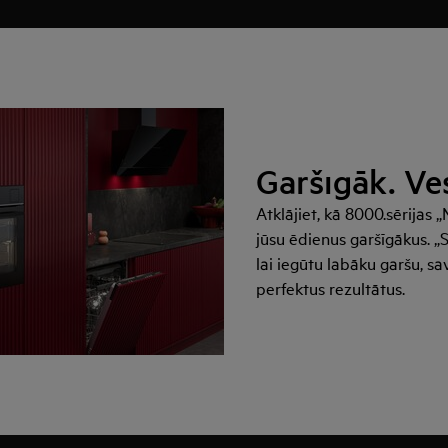
Garšīgāk. Ve
Atklājiet, kā 8000.sērijas
jūsu ēdienus garšīgākus.
„
S
lai iegūtu labāku garšu, sa
perfektus rezultātus.