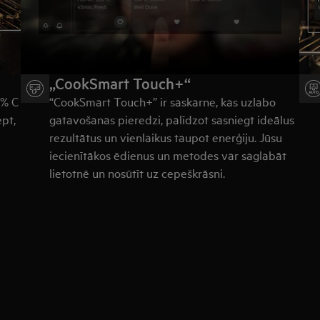
„CookSmart Touch+“
0% C
“CookSmart Touch+” ir saskarne, kas uzlabo
ept,
gatavošanas pieredzi, palīdzot sasniegt ideālus
rezultātus un vienlaikus taupot enerģiju. Jūsu
iecienītākos ēdienus un metodes var saglabāt
lietotnē un nosūtīt uz cepeškrāsni.