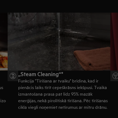
„Steam Cleaning“*
Funkcija "Tīrīšana ar tvaiku" brīdina, kad ir
us
pienācis laiks tīrīt cepeškrāsns iekšpusi.
Tvaika
izmantošana prasa pat līdz 95% mazāk
eizo
enerģijas, nekā pirolītiskā tīrīšana.
Pēc tīrīšanas
cikla viegli noņemiet netīrumus ar mitru drānu.