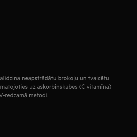
salīdzina neapstrādātu brokoļu un tvaicētu
amatojoties uz askorbīnskābes (C vitamīna)
UV-redzamā metodi.