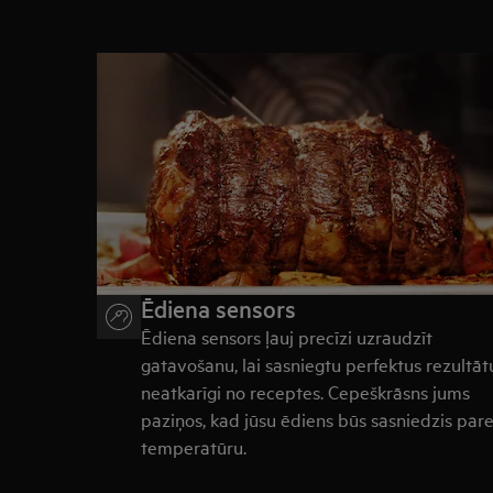
Ēdiena sensors
Ēdiena sensors ļauj precīzi uzraudzīt
gatavošanu, lai sasniegtu perfektus rezultāt
neatkarīgi no receptes.
Cepeškrāsns jums
paziņos, kad jūsu ēdiens būs sasniedzis par
temperatūru.