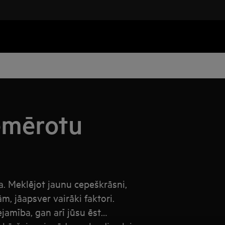
emērotu
a. Meklējot jaunu cepeškrāsni,
, jāapsver vairāki faktori.
jamība, gan arī jūsu ēst