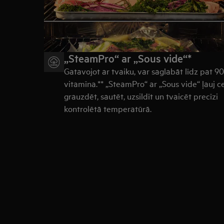
„SteamPro“ ar „Sous vide“*
Gatavojot ar tvaiku, var saglabāt līdz pat 9
vitamīna.** „SteamPro“ ar „Sous vide“ ļauj c
grauzdēt, sautēt, uzsildīt un tvaicēt precīzi
kontrolētā temperatūrā.