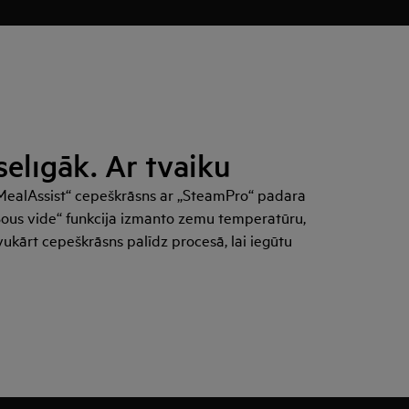
selīgāk. Ar tvaiku
 „MealAssist“ cepeškrāsns ar „SteamPro“ padara
ous vide“ funkcija izmanto zemu temperatūru,
vukārt cepeškrāsns palīdz procesā, lai iegūtu