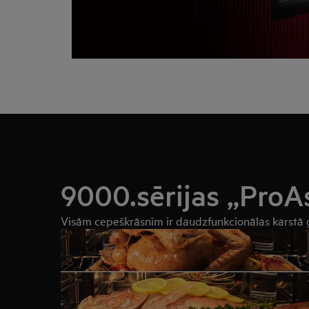
9000.sērijas „ProA
Visām cepeškrāsnīm ir daudzfunkcionālas karstā g