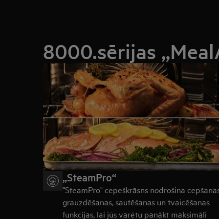
8000.sērijas „MealA
„SteamPro“
"SteamPro" cepeškrāsns nodrošina cepšanas
grauzdēšanas, sautēšanas un tvaicēšanas
funkcijas, lai jūs varētu panākt maksimāli