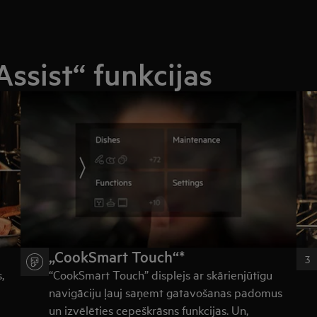
ssist“ funkcijas
„CookSmart Touch“*
3
,
“CookSmart Touch” displejs ar skārienjūtīgu
navigāciju ļauj saņemt gatavošanas padomus
un izvēlēties cepeškrāsns funkcijas. Un,