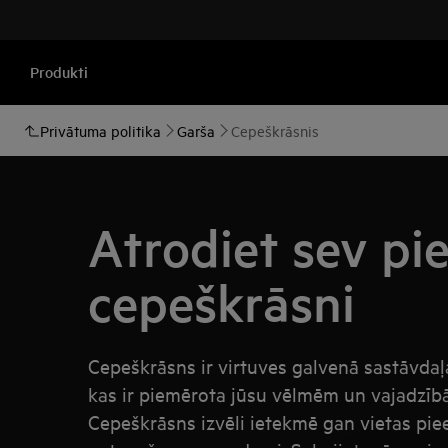
Produkti
Privātuma politika
Garša
Cepeškrāsnis
Atrodiet sev pi
cepeškrāsni
Cepeškrāsns ir virtuves galvenā sastāvdaļ
kas ir piemērota jūsu vēlmēm un vajadzībām
Cepeškrāsns izvēli ietekmē gan vietas piee