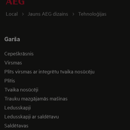
Local
Jauns AEG dizains
Tehnoloģijas
Garša
Cepeškrāsnis
Virsmas
Plīts virsmas ar integrētu tvaika nosūcēju
Plītis
Tvaika nosūcēji
Trauku mazgājamās mašīnas
Ledusskapji
Ledusskapji ar saldētavu
Saldētavas