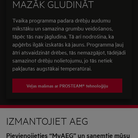
MAZĀK GLUDINĀT
Tvaika programma padara drēbju audumu
mīkstāku un samazina grumbu veidošanos,
tāpēc tās nav jāgludina. Tā arī nodrošina, ka
apģērbs ilgāk izskatās kā jauns. Programma ļauj
ātri atsvaidzināt drēbes, tās nemazgājot, tādējādi
samazinot drēbju nolietojumu, jo tās netiek
pakļautas augstākai temperatūrai.
Veļas mašīnas ar PROSTEAM® tehnoloģiju
IZMANTOJIET AEG
Pievienojieties “MyAEG” un saņemtie mūsu