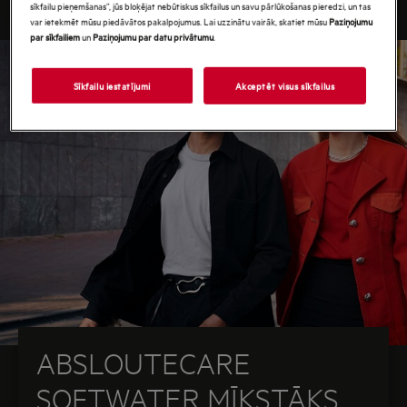
sīkfailu pieņemšanas”, jūs bloķējat nebūtiskus sīkfailus un savu pārlūkošanas pieredzi, un tas
var ietekmēt mūsu piedāvātos pakalpojumus. Lai uzzinātu vairāk, skatiet mūsu
Paziņojumu
par sīkfailiem
un
Paziņojumu par datu privātumu
.
Sīkfailu iestatījumi
Akceptēt visus sīkfailus
ABSLOUTECARE
SOFTWATER MĪKSTĀKS