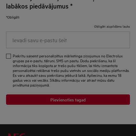
labākos piedāvājumus
*
*Obligāti
Obligāti aizpildāms lauks
Ievadi
savu
e-
Piekrītu saņemt personalizētus mārketinga ziņojumus no Electrolux
pastu
grupas pa e-pastu, tālruni, SMS un pastu. Dodu piekrišanu, ka šī
informācija tiks kopīgota ar trešo pušu tīkliem, lai tiktu izmantota
šeit
personalizētai reklāmai trešo pušu vietnēs un sociālo mediju platformās.
Es varu atsaukt savu piekrišanu jebkurā laikā. Apliecinu, ka esmu 18
gadus vecs vai vecāks. Sīkāku informāciju var atrast mūsu datu
privātuma paziņojumā.
Pievienoties tagad