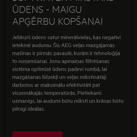
ŪDENS - MAIGU
APĢĒRBU KOPŠANAI
Jebkurš ūdens satur minerālvielas, kas negatīvi
ietekmē audumu. Šīs AEG veļas mazgājamās
mašīnas ir pirmās pasaulē, kurām ir tehnoloģija
to noņemšanai. Jonu apmaiņas filtrēšanas
sistēma optimizē ūdens padevi rumbā, lai
mazgāšanas līdzekļi un veļas mīkstinātāji
darbotos ar maksimālu efektivitāti pat
viszemākajās temperatūrās. Pietiekami
uzmanīgs, lai audumi būtu mīksti un krāsas būtu
pilnīgi ideālas.