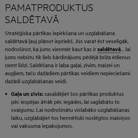
PAMATPRODUKTUS
SALDĒTAVĀ
Stratēģiska pārtikas iepirkšana un uzglabāšana
saldētavā ļauj plānot iepriekš. Jūs varat ēst veselīgāk,
nodrošinot, ka jums vienmēr kaut kas ir
saldētavā
… lai
jums nebūtu tik liels kārdinājums pēdējā brīža ēdienus
ņemt līdzi. Saldēšana ir laba gaļai, zivīm, maizei un
augļiem, taču dažādiem pārtikas veidiem nepieciešami
dažādi uzglabāšanas veidi.
Gaļa un zivis:
sasaldējiet šos pārtikas produktus
pēc iespējas ātrāk pēc iegādes, lai saglabātu to
svaigumu. Lai nodrošinātu vislabāko uzglabāšanas
laiku, uzglabājiet tos hermētiski noslēgtos maisiņos
vai vakuuma iepakojumos.