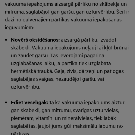
vakuuma iepakojums aizsargā pārtiku no skābekļa un
mitruma, saglabājot gan garšu, gan uzturvērtību. Šeit ir
daži no galvenajiem pārtikas vakuuma iepakošanas
ieguvumiem:
Novērš oksidēšanos:
aizsargā pārtiku, izvadot
skābekli. Vakuuma iepakojums neļauj tai kļūt brūnai
un zaudēt garšu. Tas ievērojami pagarina
uzglabāšanas laiku, ja pārtika tiek uzglabāta
hermētiskā traukā. Gaļa, zivis, dārzeņi un pat ogas
saglabājas svaigas, nezaudējot garšu, vai
uzturvērtību.
Ēdiet veselīgāk:
tā kā vakuuma iepakojums aiztur
gan skābekli, gan mitrumu, svarīgas uzturvielas,
piemēram, vitamīni un minerālvielas, tiek labāk
saglabātas, ļaujot jums gūt maksimālu labumu no
pārtikas.