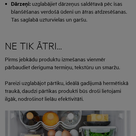
Dārzeņi:
uzglabājiet dārzeņus saldētavā pēc īsas
blanšēšanas verdošā ūdenī un ātras atdzesēšanas.
Tas saglabā uzturvielas un garšu.
NE TIK ĀTRI…
Pirms jebkādu produktu izmešanas vienmēr
pārbaudiet derīguma termiņu, tekstūru un smaržu.
Pareizi uzglabājot pārtiku, ideālā gadījumā hermētiskā
traukā, daudzi pārtikas produkti būs droši lietojami
ilgāk, nodrošinot lielāu efektīvitāti.