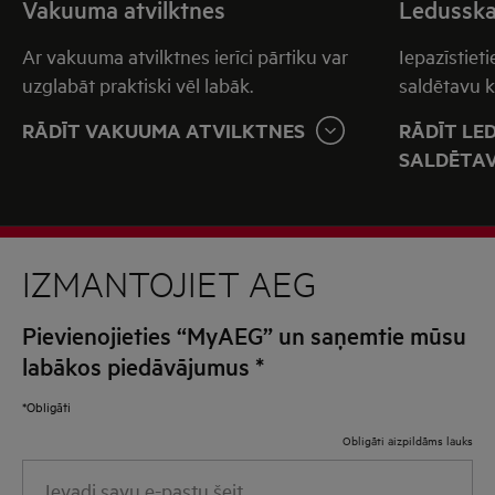
Vakuuma atvilktnes
Ledusska
Ar vakuuma atvilktnes ierīci pārtiku var
Iepazīstiet
uzglabāt praktiski vēl labāk.
saldētavu k
RĀDĪT VAKUUMA ATVILKTNES
RĀDĪT LE
SALDĒTA
IZMANTOJIET AEG
Pievienojieties “MyAEG” un saņemtie mūsu
labākos piedāvājumus
*
*Obligāti
Obligāti aizpildāms lauks
Ievadi