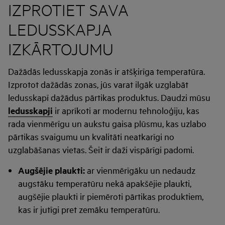
IZPROTIET SAVA
LEDUSSKAPJA
IZKĀRTOJUMU
Dažādās ledusskapja zonās ir atšķirīga temperatūra.
Izprotot dažādās zonas, jūs varat ilgāk uzglabāt
ledusskapī dažādus pārtikas produktus. Daudzi mūsu
ledusskapji
ir aprīkoti ar modernu tehnoloģiju, kas
rada vienmērīgu un aukstu gaisa plūsmu, kas uzlabo
pārtikas svaigumu un kvalitāti neatkarīgi no
uzglabāšanas vietas. Šeit ir daži vispārīgi padomi.
Augšējie plaukti:
ar vienmērīgāku un nedaudz
augstāku temperatūru nekā apakšējie plaukti,
augšējie plaukti ir piemēroti pārtikas produktiem,
kas ir jutīgi pret zemāku temperatūru.