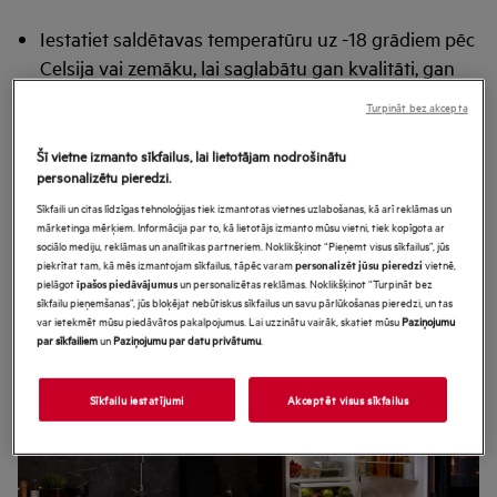
Iestatiet saldētavas temperatūru uz -18 grādiem pēc
Celsija vai zemāku, lai saglabātu gan kvalitāti, gan
uzturvērtību. Šādā temperatūrā pārtiku var uzglabāt
Turpināt bez akcepta
ilgāk, nezaudējot uzturvielas un nepakļaujot
baktēriju augšanai. Lai izvairītos no „pārtikas
Šī vietne izmanto sīkfailus, lai lietotājam nodrošinātu
personalizētu pieredzi.
apsaldējumiem“ un vislabāk saglabātu pārtiku, tā
Sīkfaili un citas līdzīgas tehnoloģijas tiek izmantotas vietnes uzlabošanas, kā arī reklāmas un
jāuzglabā hermētiskā iepakojumā, kas pasargā no
mārketinga mērķiem. Informācija par to, kā lietotājs izmanto mūsu vietni, tiek kopīgota ar
gaisa un mitruma.
sociālo mediju, reklāmas un analītikas partneriem. Noklikšķinot “Pieņemt visus sīkfailus”, jūs
piekrītat tam, kā mēs izmantojam sīkfailus, tāpēc varam
vietnē,
personalizēt jūsu pieredzi
pielāgot
un personalizētas reklāmas. Noklikšķinot “Turpināt bez
īpašos piedāvājumus
sīkfailu pieņemšanas”, jūs bloķējat nebūtiskus sīkfailus un savu pārlūkošanas pieredzi, un tas
var ietekmēt mūsu piedāvātos pakalpojumus. Lai uzzinātu vairāk, skatiet mūsu
Paziņojumu
par sīkfailiem
un
Paziņojumu par datu privātumu
.
Sīkfailu iestatījumi
Akceptēt visus sīkfailus