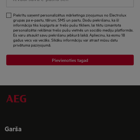
savu
e-
Piekrītu saņemt personalizētus mārketinga ziņojumus no Electrolux
pastu
grupas pa e-pastu, tālruni, SMS un pastu. Dodu piekrišanu, ka šī
informācija tiks kopīgota ar trešo pušu tīkliem, lai tiktu izmantota
šeit
personalizētai reklāmai trešo pušu vietnēs un sociālo mediju platformās.
Es varu atsaukt savu piekrišanu jebkurā laikā. Apliecinu, ka esmu 18
gadus vecs vai vecāks. Sīkāku informāciju var atrast mūsu datu
privātuma paziņojumā.
Pievienoties tagad
Garša