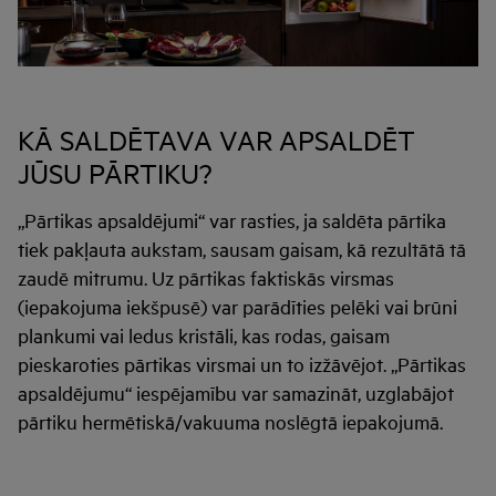
KĀ SALDĒTAVA VAR APSALDĒT
JŪSU PĀRTIKU?
„Pārtikas apsaldējumi“ var rasties, ja saldēta pārtika
tiek pakļauta aukstam, sausam gaisam, kā rezultātā tā
zaudē mitrumu. Uz pārtikas faktiskās virsmas
(iepakojuma iekšpusē) var parādīties pelēki vai brūni
plankumi vai ledus kristāli, kas rodas, gaisam
pieskaroties pārtikas virsmai un to izžāvējot. „Pārtikas
apsaldējumu“ iespējamību var samazināt, uzglabājot
pārtiku hermētiskā/vakuuma noslēgtā iepakojumā.