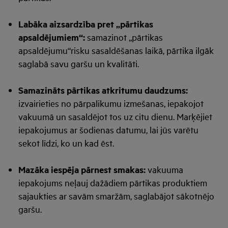
Labāka aizsardzība pret „pārtikas
apsaldējumiem“:
samazinot „pārtikas
apsaldējumu“risku sasaldēšanas laikā, pārtika ilgāk
saglabā savu garšu un kvalitāti.
Samazināts pārtikas atkritumu daudzums:
izvairieties no pārpalikumu izmešanas, iepakojot
vakuumā un sasaldējot tos uz citu dienu. Marķējiet
iepakojumus ar šodienas datumu, lai jūs varētu
sekot līdzi, ko un kad ēst.
Mazāka iespēja pārnest smakas:
vakuuma
iepakojums neļauj dažādiem pārtikas produktiem
sajaukties ar savām smaržām, saglabājot sākotnējo
garšu.