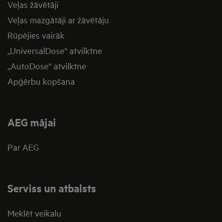
Veļas žāvētāji
Veļas mazgātāji ar žāvētāju
Rūpējies vairāk
„UniversalDose“ atvilktne
„AutoDose“ atvilktne
Apģērbu kopšana
AEG mājai
Par AEG
Serviss un atbalsts
Meklēt veikalu