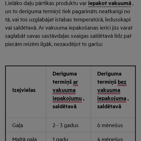
Lielāko daļu pārtikas produktu var
iepakot vakuumā
,
un to derīguma termiņš tiek pagarināts neatkarīgi no
tā, vai tos uzglabājat istabas temperatūrā, ledusskapī
vai saldētavā. Ar vakuuma iepakošanas ierīci jūs varat
saglabāt savas sastāvdaļas svaigas saldētavā līdz pat
piecām reizēm ilgāk, nezaudējot to garšu:
Derīguma
Derīguma
termiņš
ar
termiņš
bez
Izejvielas
vakuuma
vakuuma
iepakojumu
,
iepakojuma
,
saldētavā
saldētavā
Gaļa
2 - 3 gadus
6 mēnešus
Maltā gaļa
1 gadu
4 mēnešus