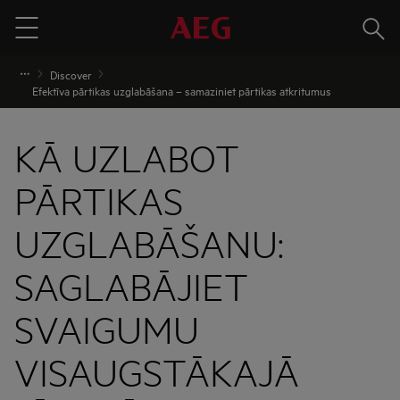
Meklē
Menu
Discover
Efektīva pārtikas uzglabāšana – samaziniet pārtikas atkritumus
KĀ UZLABOT
PĀRTIKAS
UZGLABĀŠANU:
SAGLABĀJIET
SVAIGUMU
VISAUGSTĀKAJĀ