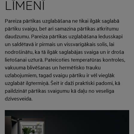
LĪMENĪ
Pareiza pārtikas uzglabāšana ne tikai ilgāk saglabā
pārtiku svaigu, bet arī samazina pārtikas atkritumu
daudzumu. Pareiza pārtikas uzglabāšana ledusskapī
un saldētavā ir pirmais un vissvarīgākais solis, lai
nodrošinātu, ka tā ilgāk saglabājas svaiga un ir droša
lietošanai uzturā. Pateicoties temperatūras kontroles,
vakuuma blīvēšanas un hermētisko trauku
uzlabojumiem, tagad svaigu pārtiku ir vēl vieglāk
uzglabāt ilgtermiņā. Šeit ir daži praktiski padomi, kā
paildzināt pārtikas svaigumu kā daļu no veselīga
dzīvesveida.