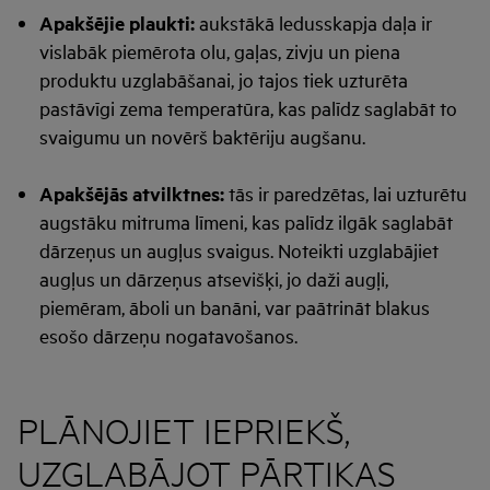
Apakšējie plaukti:
aukstākā ledusskapja daļa ir
vislabāk piemērota olu, gaļas, zivju un piena
produktu uzglabāšanai, jo tajos tiek uzturēta
pastāvīgi zema temperatūra, kas palīdz saglabāt to
svaigumu un novērš baktēriju augšanu.
Apakšējās atvilktnes:
tās ir paredzētas, lai uzturētu
augstāku mitruma līmeni, kas palīdz ilgāk saglabāt
dārzeņus un augļus svaigus. Noteikti uzglabājiet
augļus un dārzeņus atsevišķi, jo daži augļi,
piemēram, āboli un banāni, var paātrināt blakus
esošo dārzeņu nogatavošanos.
PLĀNOJIET IEPRIEKŠ,
UZGLABĀJOT PĀRTIKAS