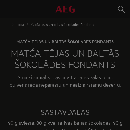
Meklē
Menu
Local
Matča tējas un baltās šokolādes fondants
MATČA TĒJAS UN BALTĀS ŠOKOLĀDES FONDANTS
MATČA TĒJAS UN BALTĀS
ŠOKOLĀDES FONDANTS
Smalki samalts īpaši apstrādātas zaļās tējas
pulveris rada neparastu un neaizmirstamu desertu.
SASTĀVDAĻAS
40 g sviesta, 80 g kvalitatīvas baltās šokolādes, 40 g