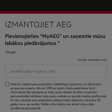
IZMANTOJIET AEG
Pievienojieties “MyAEG” un saņemtie mūsu
labākos piedāvājumus
*
*Obligāti
Obligāti aizpildāms lauks
Ievadi
savu
e-
Piekrītu saņemt personalizētus mārketinga ziņojumus no Electrolux
pastu
grupas pa e-pastu, tālruni, SMS un pastu. Dodu piekrišanu, ka šī
informācija tiks kopīgota ar trešo pušu tīkliem, lai tiktu izmantota
šeit
personalizētai reklāmai trešo pušu vietnēs un sociālo mediju platformās.
Es varu atsaukt savu piekrišanu jebkurā laikā. Apliecinu, ka esmu 18
gadus vecs vai vecāks. Sīkāku informāciju var atrast mūsu datu
privātuma paziņojumā.