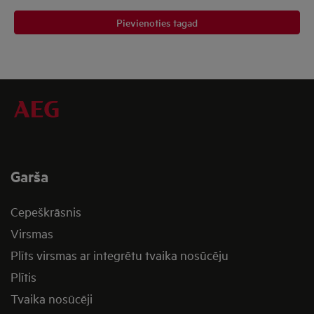
Pievienoties tagad
Garša
Cepeškrāsnis
Virsmas
Plīts virsmas ar integrētu tvaika nosūcēju
Plītis
Tvaika nosūcēji