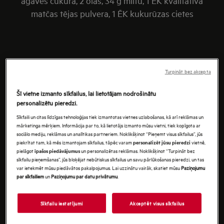
agaves cukura, 2 olas, 34 g miltu, 1 ĒK kvalitatīva
matčas tējas pulvera, 1 ĒK kukurūzas cietes
Turpināt bez akcepta
Šī vietne izmanto sīkfailus, lai lietotājam nodrošinātu
personalizētu pieredzi.
Sīkfaili un citas līdzīgas tehnoloģijas tiek izmantotas vietnes uzlabošanas, kā arī reklāmas un
mārketinga mērķiem. Informācija par to, kā lietotājs izmanto mūsu vietni, tiek kopīgota ar
sociālo mediju, reklāmas un analītikas partneriem. Noklikšķinot “Pieņemt visus sīkfailus”, jūs
piekrītat tam, kā mēs izmantojam sīkfailus, tāpēc varam
vietnē,
personalizēt jūsu pieredzi
pielāgot
un personalizētas reklāmas. Noklikšķinot “Turpināt bez
īpašos piedāvājumus
sīkfailu pieņemšanas”, jūs bloķējat nebūtiskus sīkfailus un savu pārlūkošanas pieredzi, un tas
var ietekmēt mūsu piedāvātos pakalpojumus. Lai uzzinātu vairāk, skatiet mūsu
Paziņojumu
par sīkfailiem
un
Paziņojumu par datu privātumu
.
Sīkfailu iestatījumi
Akceptēt visus sīkfailus