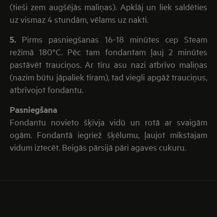
(tieši zem augšējās maliņas). Apklāj un liek saldēties
uz vismaz 4 stundām, vēlams uz nakti.
5.
Pirms pasniegšanas 16-18 minūtes cep Steam
režīmā 180°C. Pēc tam fondantam ļauj 2 minūtes
pastāvēt trauciņos. Ar tīru asu nazi atbrīvo maliņas
(nazim būtu jāpaliek tīram), tad viegli apgāž trauciņus,
atbrīvojot fondantu.
Pasniegšana
Fondantu novieto šķīvja vidū un rotā ar svaigām
ogām. Fondantā iegriež šķēlumu, ļaujot mīkstajam
vidum iztecēt. Beigās pārsijā pāri agaves cukuru.