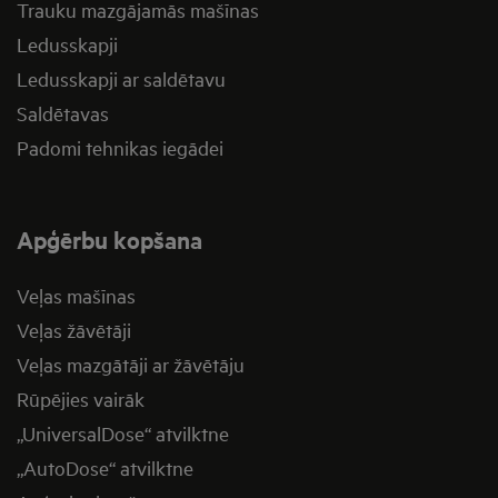
Trauku mazgājamās mašīnas
Ledusskapji
Ledusskapji ar saldētavu
Saldētavas
Padomi tehnikas iegādei
Apģērbu kopšana
Veļas mašīnas
Veļas žāvētāji
Veļas mazgātāji ar žāvētāju
Rūpējies vairāk
„UniversalDose“ atvilktne
„AutoDose“ atvilktne