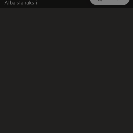
Atbalsta raksti
Sazināties ar mums
Līguma atteikums
AEG mājas lapas Noteikumi un nosacījumi