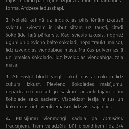
tajos cepamo papīru, kas izgriezts trauciņu pamatnes
formā. Atdzesē ledusskapī.
2.
Nelielā katliņā uz indukcijas plīts lēnām izkausē
sviestu. Sviestam ir jābūt siltam uz tausti, citādi
šokolāde tajā pārkarsīs. Kad sviests izkusis, nogriež
uguni un pievieno balto šokolādi, nepārtraukti maisot,
līdz izveidojas viendabīga masa. Matčas pulveri izsijā
un iemaisa šokolādē, līdz izveidojas viendabīga, zaļa
masa.
3.
Atsevišķā bļodā viegli sakuļ olas ar cukuru līdz
cukurs izkūst. Pievieno šokolādes maisījumu,
nepārtraukti maisot, jo saskarē ar aukstajām olām
šokolāde sāks sacietēt. Visbeidzot iesijā miltus un
kukurūzas cieti, viegli iemaisot, līdz viss sajaucies.
4.
Maisījumu vienmērīgi sadala pa
ramekinu
trauciņiem. Tiem vajadzētu būt piepildītiem līdz 3/4