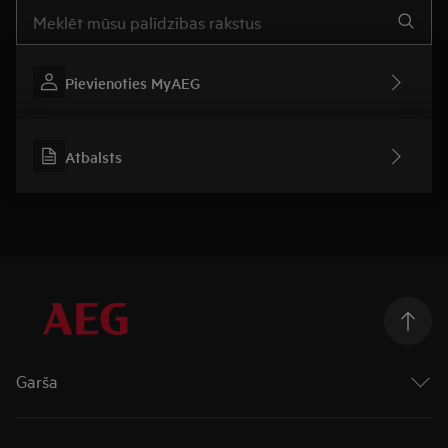
Rakstiet, lai meklētu rakstus par atbalstu
Pievienoties MyAEG
Atbalsts
Garša
Cepeškrāsnis
Virsmas