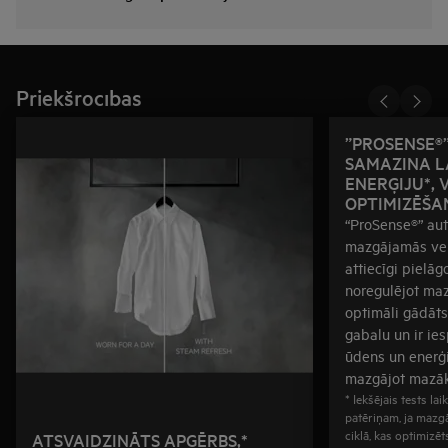
Priekšrocības
”PROSENSE®”
SAMAZINA L
ENERĢIJU*, 
OPTIMIZĒŠA
“ProSense®” aut
mazgājamās veļ
attiecīgi pielāgo
noregulējot maz
optimāli gādāts
gabalu un ir ie
ūdens un enerģi
mazgājot mazā
* Iekšējais tests la
patēriņam, ja mazgā
ciklā, kas optimizēt
ATSVAIDZINĀTS APĢĒRBS,*