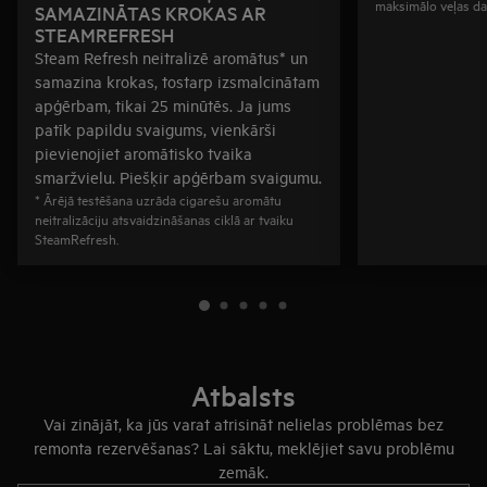
maksimālo veļas d
SAMAZINĀTAS KROKAS AR
STEAMREFRESH
Steam Refresh neitralizē aromātus* un
samazina krokas, tostarp izsmalcinātam
apģērbam, tikai 25 minūtēs. Ja jums
patīk papildu svaigums, vienkārši
pievienojiet aromātisko tvaika
smaržvielu. Piešķir apģērbam svaigumu.
* Ārējā testēšana uzrāda cigarešu aromātu
neitralizāciju atsvaidzināšanas ciklā ar tvaiku
SteamRefresh.
Atbalsts
Vai zinājāt, ka jūs varat atrisināt nelielas problēmas bez
remonta rezervēšanas? Lai sāktu, meklējiet savu problēmu
zemāk.