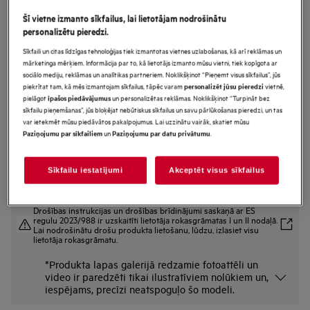
L7FNE48SI
Šī vietne izmanto sīkfailus, lai lietotājam nodrošinātu
Veļasmašīna 7000.sērija ar
personalizētu pieredzi.
ProSteam® 8 kg
Sīkfaili un citas līdzīgas tehnoloģijas tiek izmantotas vietnes uzlabošanas, kā arī reklāmas un
mārketinga mērķiem. Informācija par to, kā lietotājs izmanto mūsu vietni, tiek kopīgota ar
sociālo mediju, reklāmas un analītikas partneriem. Noklikšķinot “Pieņemt visus sīkfailus”, jūs
piekrītat tam, kā mēs izmantojam sīkfailus, tāpēc varam
vietnē,
personalizēt jūsu pieredzi
Ražojuma informācijas lapa
pielāgot
un personalizētas reklāmas. Noklikšķinot “Turpināt bez
īpašos piedāvājumus
Priekšrocības
sīkfailu pieņemšanas”, jūs bloķējat nebūtiskus sīkfailus un savu pārlūkošanas pieredzi, un tas
var ietekmēt mūsu piedāvātos pakalpojumus. Lai uzzinātu vairāk, skatiet mūsu
Iebūvētā veļas mazgājamā mašīna 7000 ProSteam® klusi taupa ūdeni.
un
.
Paziņojumu par sīkfailiem
Paziņojumu par datu privātumu
Steam Refresh neitralizē aromātus* un atsvaidzina apģērbu.
“ProSense®” nodrošina katram veļas daudzumam pielāgotu mazgāšanu
Sīkfailu iestatījumi
Akceptēt visus sīkfailus
Drošības instrukcijas un drošības brīdinājumi saskaņā ar ES
regulu 2023/988 ir uzskaitīti lietotāja rokasgrāmatas I un II nodaļā.
Lai nodrošinātu drošu produkta lietošanu, lūdzu, izlasiet visu
lietotāja rokasgrāmatu.
*Produkta lapas galerijā redzamie fotoattēli un
video ir paredzēti tikai ilustratīviem nolūkiem un,
iespējams, precīzi neatspoguļo šo modeli.