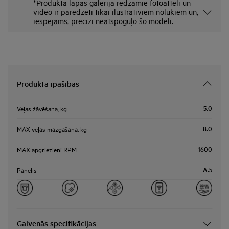
*Produkta lapas galerijā redzamie fotoattēli un
video ir paredzēti tikai ilustratīviem nolūkiem un,
iespējams, precīzi neatspoguļo šo modeli.
Produkta īpašības
5.0
Veļas žāvēšana, kg
8.0
MAX veļas mazgāšana, kg
1600
MAX apgriezieni RPM
A.5
Panelis
Galvenās specifikācijas