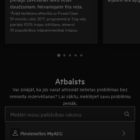
daudzumam. Nevainojami tīra veļa.
*Ārējā testēšana attiecībā uz PowerClean
59 minūšu ciklu 30°C programmā ar 5 kg veļu
pierāda 100% traipu iztīrīšanu, ietverot
59 populārākos mājsaimniecības traipus.
Atbalsts
Vai zinājāt, ka jūs varat atrisināt nelielas problēmas bez
remonta rezervēšanas? Lai sāktu, meklējiet savu problēmu
zemāk.
Rakstiet, lai meklētu rakstus par atbalstu
Pievienoties MyAEG