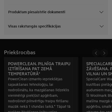
Produktam piesaistītie dokumenti
Visas raksturīgās specifikācijas
Priekšrocības
POWERCLEAN. PILNĪGA TRAIPU
SPECIALCAR
IZTĪRĪŠANA PAT ZEMĀ
ŽĀVĒŠANA. 
TEMPERATŪRĀ*
VILNAI UN S
PowerClean izmanto iepriekšējas
SpecialCare Wa
sajaukšanas tehnoloģiju, lai
kustības pielā
nodrošinātu, ka mazgāšanas līdzeklis
audumiem maigai
vienmērīgi piekļūst apģērbam,
Šī Woolmark Blu
nodrošinot pilnvērtīgu traipu tīrīšanu
mašīna mazgā u
mazāk nekā 1 stundas laikā.* Tāpat tā
apģērbu, smalkv
pielāgo žāvēšanas laiku veļas
atjauno āra apģ