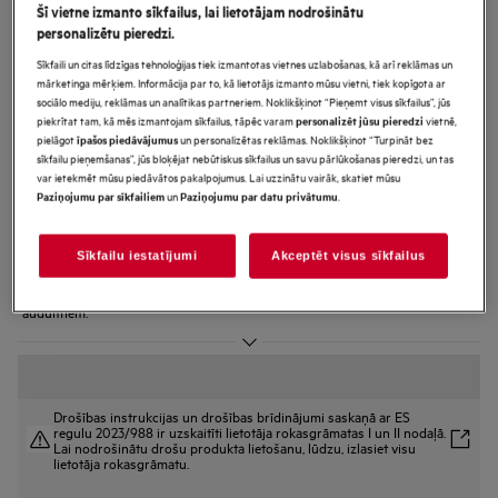
Šī vietne izmanto sīkfailus, lai lietotājam nodrošinātu
LWR85865O
personalizētu pieredzi.
8000. sērija Brīvstāvoša priekšas
Sīkfaili un citas līdzīgas tehnoloģijas tiek izmantotas vietnes uzlabošanas, kā arī reklāmas un
ielādes veļasmašīna ar žāvētāju 8.0
mārketinga mērķiem. Informācija par to, kā lietotājs izmanto mūsu vietni, tiek kopīgota ar
sociālo mediju, reklāmas un analītikas partneriem. Noklikšķinot “Pieņemt visus sīkfailus”, jūs
kg 1600 rpm
piekrītat tam, kā mēs izmantojam sīkfailus, tāpēc varam
vietnē,
personalizēt jūsu pieredzi
pielāgot
un personalizētas reklāmas. Noklikšķinot “Turpināt bez
īpašos piedāvājumus
sīkfailu pieņemšanas”, jūs bloķējat nebūtiskus sīkfailus un savu pārlūkošanas pieredzi, un tas
var ietekmēt mūsu piedāvātos pakalpojumus. Lai uzzinātu vairāk, skatiet mūsu
Ražojuma informācijas lapa
un
.
Paziņojumu par sīkfailiem
Paziņojumu par datu privātumu
Priekšrocības
8000 PowerCare veļas mašīna ar žāvētāju uzlabo mazgāšanas līdzekļa
iedarbību.
Sīkfailu iestatījumi
Akceptēt visus sīkfailus
PowerClean nodrošina pilnvērtīgu traipu tīrīšanu* mazāk nekā 1 stundas
laikā.
SpecialCare Wash-to-Dry — tvertnes kustības pielāgotas dažādiem
audumiem.
Drošības instrukcijas un drošības brīdinājumi saskaņā ar ES
regulu 2023/988 ir uzskaitīti lietotāja rokasgrāmatas I un II nodaļā.
Lai nodrošinātu drošu produkta lietošanu, lūdzu, izlasiet visu
lietotāja rokasgrāmatu.