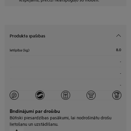
Produkta īpašības
8.0
Ietilpība (kg)
-
-
-
Brīdinājumi par drošību
Būtiski piesardzības pasākumi, lai nodrošinātu drošu
lietošanu un uzstādīšanu.