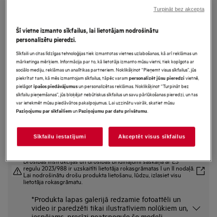
Turpināt bez akcepta
TR9586CE
Veļas žāvētājs ar siltumsūkni
Šī vietne izmanto sīkfailus, lai lietotājam nodrošinātu
9000.sērija ar AbsoluteCare® Plus 8
personalizētu pieredzi.
kg
Sīkfaili un citas līdzīgas tehnoloģijas tiek izmantotas vietnes uzlabošanas, kā arī reklāmas un
mārketinga mērķiem. Informācija par to, kā lietotājs izmanto mūsu vietni, tiek kopīgota ar
sociālo mediju, reklāmas un analītikas partneriem. Noklikšķinot “Pieņemt visus sīkfailus”, jūs
piekrītat tam, kā mēs izmantojam sīkfailus, tāpēc varam
vietnē,
personalizēt jūsu pieredzi
Ražojuma informācijas lapa
pielāgot
un personalizētas reklāmas. Noklikšķinot “Turpināt bez
īpašos piedāvājumus
Priekšrocības
sīkfailu pieņemšanas”, jūs bloķējat nebūtiskus sīkfailus un savu pārlūkošanas pieredzi, un tas
9000 AbsoluteCare® Plus veļas žāvētājs vienmērīgi izžāvē visu veļu.
var ietekmēt mūsu piedāvātos pakalpojumus. Lai uzzinātu vairāk, skatiet mūsu
3DScan tehnoloģija — vienmērīgi izžāvē pat segas un dūnu jakas.
un
.
Paziņojumu par sīkfailiem
Paziņojumu par datu privātumu
AbsoluteCare® — pielāgota žāvēšana vilnas, zīda un āra apģērbiem.
Sīkfailu iestatījumi
Akceptēt visus sīkfailus
Drošības instrukcijas un drošības brīdinājumi saskaņā ar ES
regulu 2023/988 ir uzskaitīti lietotāja rokasgrāmatas I un II nodaļā.
Lai nodrošinātu drošu produkta lietošanu, lūdzu, izlasiet visu
lietotāja rokasgrāmatu.
*Produkta lapas galerijā redzamie fotoattēli un
video ir paredzēti tikai ilustratīviem nolūkiem un,
iespējams, precīzi neatspoguļo šo modeli.