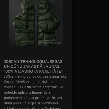
3DSCAN TEHNOLOĢIJA. SEGAS
UN DŪNU JAKAS KĀ JAUNAS.
100% ATJAUNOTA KVALITĀTE*
3DScan tehnoloģija nodrošina augstākā
līmeņa žāvēšanas precizitāti un
kopšanu. Tā dziļi skenē apģērbus, lai
noteiktu mitruma līmeni. Esiet
pārliecināti, ka visi jūsu apģērbi, pat
dūnu jakas un segas, ir vienmērīgi
izžāvēti un saglabāsies pūkaini un silti.