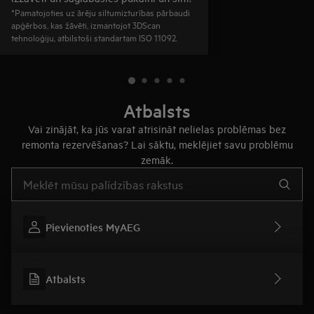
*Pamatojoties uz ārēju siltumizturības pārbaudi
apģērbos, kas žāvēti, izmantojot 3DScan
tehnoloģiju, atbilstoši standartam ISO 11092.
Atbalsts
Vai zinājāt, ka jūs varat atrisināt nelielas problēmas bez
remonta rezervēšanas? Lai sāktu, meklējiet savu problēmu
zemāk.
Rakstiet, lai meklētu rakstus par atbalstu
Pievienoties MyAEG
Atbalsts