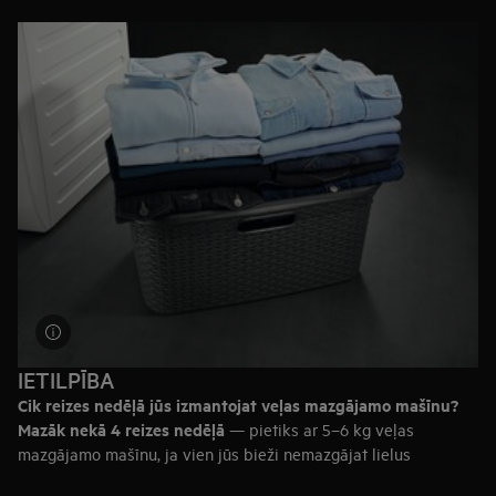
60–48 cm platums
— ieteicams izmantot mašīnu ar priekšējo
ielādi
48–34 cm platums
— var ievietot plānu mašīnu ar priekšējo
ielādi
45–40 cm platums
— apsveriet mašīnu ar ielādi no augšas
Galvenais ieteikums:
ja veļas mazgāšanas telpa ir maza,
apsveriet kombinētās
veļas mazgājamās mašīnas un žāvētāja
„2 vienā”
iegādi. Ja vēlaties žāvētāju novietot uz ierīces,
nepieciešama veļas mazgājamā mašīna ar priekšējo ielādi.
IETILPĪBA
Cik reizes nedēļā jūs izmantojat veļas mazgājamo mašīnu?
Mazāk nekā 4 reizes nedēļā
— pietiks ar 5–6 kg veļas
mazgājamo mašīnu, ja vien jūs bieži nemazgājat lielus
priekšmetus, piemēram, jakas vai dūnu segas