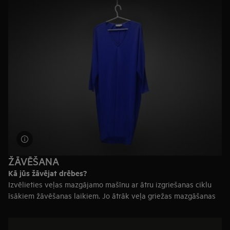
darbību?
Veļas mazgājamās mašīnas attālināta vadība vēl nekad nav
bijusi vienkāršāka. Izvēlieties
savienoto veļas mazgājamo
mašīnu,
kuru varat vadīt tieši no viedtālruņa.
ŽĀVĒŠANA
Kā jūs žāvējat drēbes?
Izvēlieties veļas mazgājamo mašīnu ar ātru izgriešanas ciklu
īsākiem žāvēšanas laikiem. Jo ātrāk veļa griežas mazgāšanas
cikla laikā, jo vairāk mitruma no tās tiek izgriezts un tā būs
jāžāvē mazāk.
Galvenais ieteikums:
neaizmirstiet iestatīt lēnāku izgriešanas