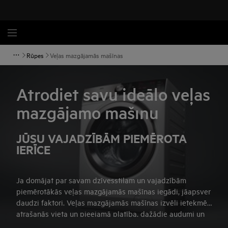
Rūpes
Veļas mazgājamās mašīnas
Atrodiet savu ideālo veļas
mazgājamo mašīnu
JŪSU VAJADZĪBĀM PIEMĒROTA
IERĪCE
Ja domājat par savam dzīvesstilam un vajadzībām
piemērotākās veļas mazgājamās mašīnas iegādi, jāapsver
daudzi faktori. Veļas mazgājamās mašīnas izvēli ietekmē
atrašanās vieta un pieejamā platība, dažādie audumi un
mazgāšanas reižu skaits nedēļā. Tālāk atradīsiet