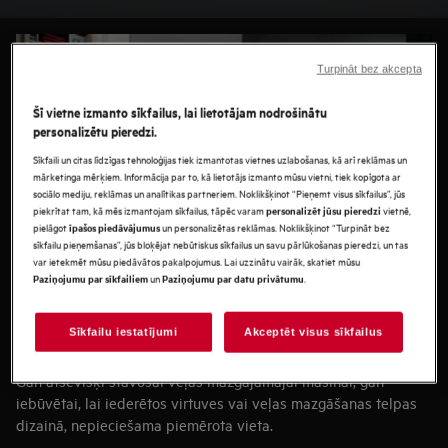
vienkāršu iegādes ceļvedi, kas jums palīdzēs atrast īsto
veļas mazgājamo mašīnu.
Turpināt bez akcepta
Šī vietne izmanto sīkfailus, lai lietotājam nodrošinātu
personalizētu pieredzi.
Sīkfaili un citas līdzīgas tehnoloģijas tiek izmantotas vietnes uzlabošanas, kā arī reklāmas un
mārketinga mērķiem. Informācija par to, kā lietotājs izmanto mūsu vietni, tiek kopīgota ar
sociālo mediju, reklāmas un analītikas partneriem. Noklikšķinot “Pieņemt visus sīkfailus”, jūs
piekrītat tam, kā mēs izmantojam sīkfailus, tāpēc varam
vietnē,
personalizēt jūsu pieredzi
pielāgot
un personalizētas reklāmas. Noklikšķinot “Turpināt bez
īpašos piedāvājumus
sīkfailu pieņemšanas”, jūs bloķējat nebūtiskus sīkfailus un savu pārlūkošanas pieredzi, un tas
var ietekmēt mūsu piedāvātos pakalpojumus. Lai uzzinātu vairāk, skatiet mūsu
un
.
Paziņojumu par sīkfailiem
Paziņojumu par datu privātumu
Sīkfailu iestatījumi
Akceptēt visus sīkfailus
PLATĪBA UN VIETA
Gan atsevišķi stāvošai veļas mazgājamajai mašīnai, gan
iebūvētai, lai iederētos virtuves vai veļas mazgāšanas telpas
dizainā, nepieciešama piemērota vieta.
Cik jums ir vietas?