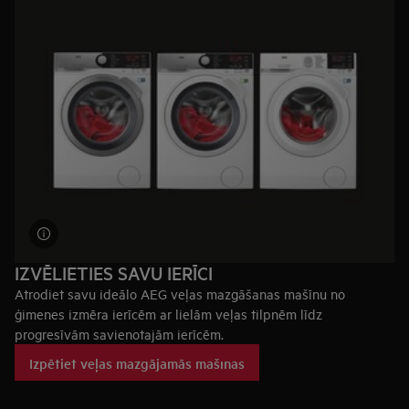
ciklu smalkajiem apģērbiem un tērpiem, lai tie ilgāk saglabātu
formu. Mūsu veļas mazgājamās mašīnas ar
ÖKOmix
tehnoloģiju
aizsargā katru šķiedru.
IZVĒLIETIES SAVU IERĪCI
Atrodiet savu ideālo AEG veļas mazgāšanas mašīnu no
ģimenes izmēra ierīcēm ar lielām veļas tilpnēm līdz
progresīvām savienotajām ierīcēm.
Izpētiet veļas mazgājamās mašīnas