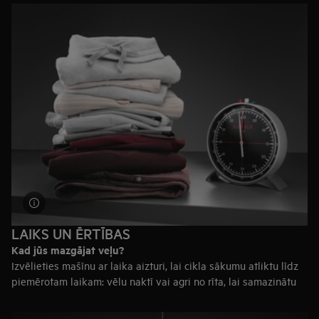
4–6 reizes nedēļā
— jūsu vajadzībām ideāli piemērota ir 7 kg
veļas mazgājamā mašīna
6+ reizes nedēļā
— samaziniet mazgāšanu skaitu, vienkārši
izvēloties ietilpīgāku mašīnu (8+ kg)
LAIKS UN ĒRTĪBAS
Kad jūs mazgājat veļu?
Izvēlieties mašīnu ar laika aizturi, lai cikla sākumu atliktu līdz
piemērotam laikam: vēlu naktī vai agri no rīta, lai samazinātu
enerģijas rēķinus.
Vai vēlaties attālināti vadīt veļas mazgājamās mašīnas