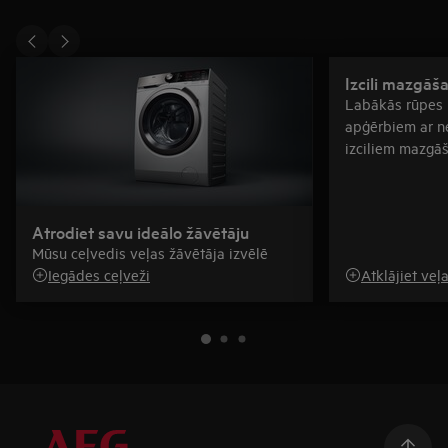
Izcili mazgāša
Labākās rūpes p
apģērbiem ar n
izciliem mazgāš
energoefektivitā
Atrodiet savu ideālo žāvētāju
Mūsu ceļvedis veļas žāvētāja izvēlē
Iegādes ceļveži
Atklājiet ve