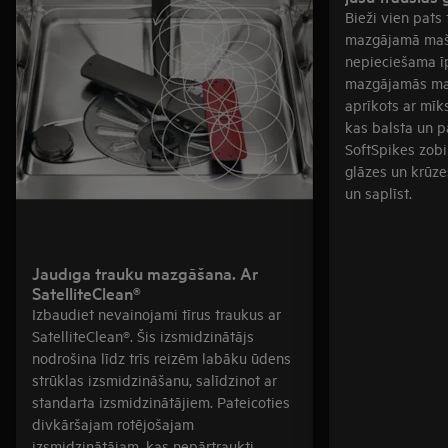
Bieži vien pats 
mazgājamā mašī
nepieciešama īp
mazgājamās maš
aprīkots ar mīk
kas balsta un p
SoftSpikes zobiņ
glāzes un krūze
un saplīst.
Jaudīga trauku mazgāšana. Ar
SatelliteClean®
Izbaudiet nevainojami tīrus traukus ar
SatelliteClean®. Šis izsmidzinātājs
nodrošina līdz trīs reizēm labāku ūdens
strūklas izsmidzināšanu, salīdzinot ar
standarta izsmidzinātājiem. Pateicoties
divkāršajam rotējošajam
izsmidzinātājam, kas nepārtraukti