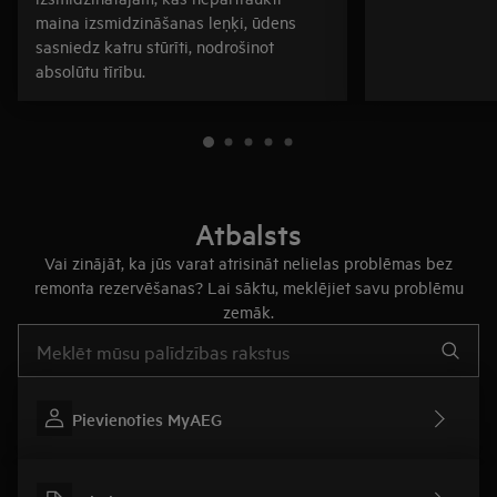
maina izsmidzināšanas leņķi, ūdens
sasniedz katru stūrīti, nodrošinot
absolūtu tīrību.
Atbalsts
Vai zinājāt, ka jūs varat atrisināt nelielas problēmas bez
remonta rezervēšanas? Lai sāktu, meklējiet savu problēmu
zemāk.
Rakstiet, lai meklētu rakstus par atbalstu
Pievienoties MyAEG