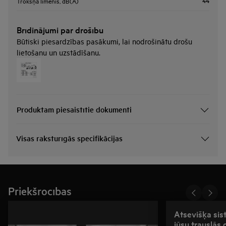
44
Trokšņa līmenis, dB(A)
Brīdinājumi par drošību
Būtiski piesardzības pasākumi, lai nodrošinātu drošu
lietošanu un uzstādīšanu.
Produktam piesaistītie dokumenti
Visas raksturīgās specifikācijas
Priekšrocības
Atsevišķa sis
jūsu trauslās 