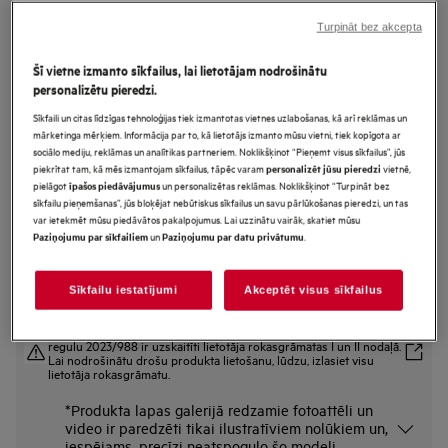
FFB64627ZM
Turpināt bez akcepta
AirDry Tehnoloģija Trauku
mazgājamā mašīna pilnizmēra
Šī vietne izmanto sīkfailus, lai lietotājam nodrošinātu
personalizētu pieredzi.
Sīkfaili un citas līdzīgas tehnoloģijas tiek izmantotas vietnes uzlabošanas, kā arī reklāmas un
mārketinga mērķiem. Informācija par to, kā lietotājs izmanto mūsu vietni, tiek kopīgota ar
Ražojuma informācijas lapa
sociālo mediju, reklāmas un analītikas partneriem. Noklikšķinot “Pieņemt visus sīkfailus”, jūs
Priekšrocības
piekrītat tam, kā mēs izmantojam sīkfailus, tāpēc varam
vietnē,
personalizēt jūsu pieredzi
SatelliteClean® nokļūst katrā stūrī, pateicoties trīs reizes labākam ūdens
pielāgot
un personalizētas reklāmas. Noklikšķinot “Turpināt bez
īpašos piedāvājumus
izsmidzināšanas pārklājumam.
sīkfailu pieņemšanas”, jūs bloķējat nebūtiskus sīkfailus un savu pārlūkošanas pieredzi, un tas
SatelliteClean® nodrošina līdz trīs reizēm labāku izsmidzinātā ūdens
var ietekmēt mūsu piedāvātos pakalpojumus. Lai uzzinātu vairāk, skatiet mūsu
pārklājumu.
un
.
SoftSpikes sistēma glāžu aizsardzībai un stabilitātei
Paziņojumu par sīkfailiem
Paziņojumu par datu privātumu
Sīkfailu iestatījumi
Akceptēt visus sīkfailus
Drošības instrukcijas un drošības brīdinājumi saskaņā ar ES
regulu 2023/988 ir uzskaitīti lietotāja rokasgrāmatas I un II nodaļā.
Lai nodrošinātu drošu produkta lietošanu, lūdzu, izlasiet visu
lietotāja rokasgrāmatu.
*Produkta lapas galerijā redzamie fotoattēli un
video ir paredzēti tikai ilustratīviem nolūkiem un,
iespējams, precīzi neatspoguļo šo modeli.