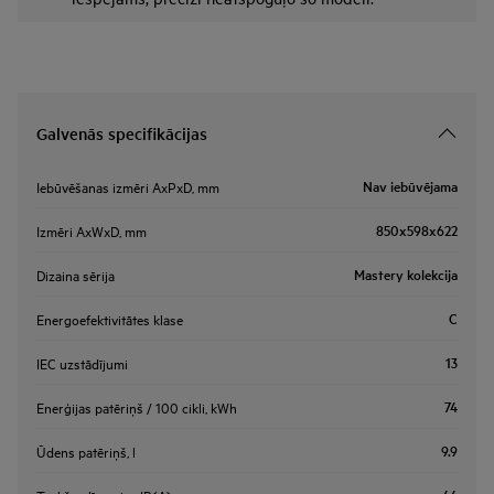
Galvenās specifikācijas
Nav iebūvējama
Iebūvēšanas izmēri AxPxD, mm
850x598x622
Izmēri AxWxD, mm
Mastery kolekcija
Dizaina sērija
C
Energoefektivitātes klase
13
IEC uzstādījumi
74
Enerģijas patēriņš / 100 cikli, kWh
9.9
Ūdens patēriņš, l