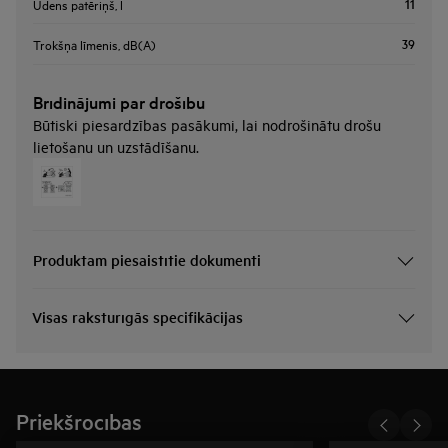
11
Ūdens patēriņš, l
39
Trokšņa līmenis, dB(A)
Brīdinājumi par drošību
Būtiski piesardzības pasākumi, lai nodrošinātu drošu
lietošanu un uzstādīšanu.
Produktam piesaistītie dokumenti
Visas raksturīgās specifikācijas
Priekšrocības