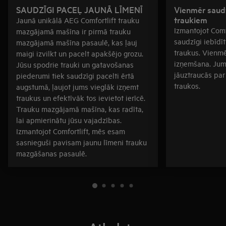
SAUDZĪGI PACEĻ JAUNĀ LĪMENĪ
Vienmēr saudz
traukiem
Jaunā unikālā AEG Comfortlift trauku
Izmantojot Comf
mazgājamā mašīna ir pirmā trauku
saudzīgi iebīdīt
mazgājamā mašīna pasaulē, kas ļauj
traukus. Vienmē
maigi izvilkt un pacelt apakšējo grozu.
izņemšana. Jum
Jūsu spodrie trauki un gatavošanas
jāuztraucās par
piederumi tiek saudzīgi pacelti ērtā
traukos.
augstumā, ļaujot jums vieglāk izņemt
traukus un efektīvāk tos ievietot ierīcē.
Trauku mazgājamā mašīna, kas radīta,
lai apmierinātu jūsu vajadzības.
Izmantojot Comfortlift, mēs esam
sasnieguši pavisam jaunu līmeni trauku
mazgāšanas pasaulē.