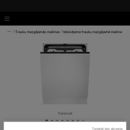
Trauku mazgājamās mašīnas
Iebūvējama trauku mazgājamā mašīna
Palielināt
Turpināt bez akcepta