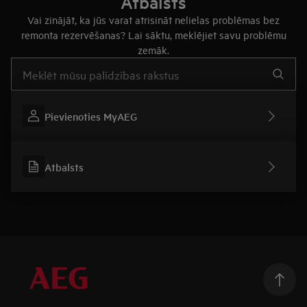
Atbalsts
Vai zinājāt, ka jūs varat atrisināt nelielas problēmas bez
remonta rezervēšanas? Lai sāktu, meklējiet savu problēmu
zemāk.
Rakstiet, lai meklētu rakstus par atbalstu
Pievienoties MyAEG
Atbalsts