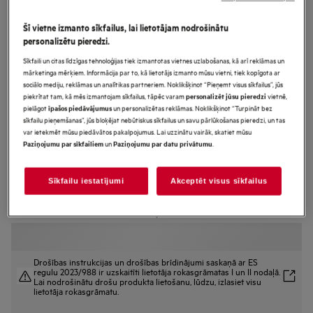
FSK94858P
Šī vietne izmanto sīkfailus, lai lietotājam nodrošinātu
ComfortLift AirDry Tehnoloģija
personalizētu pieredzi.
Trauku mazgājamā mašīna
Sīkfaili un citas līdzīgas tehnoloģijas tiek izmantotas vietnes uzlabošanas, kā arī reklāmas un
pilnizmēra (60cm)
mārketinga mērķiem. Informācija par to, kā lietotājs izmanto mūsu vietni, tiek kopīgota ar
sociālo mediju, reklāmas un analītikas partneriem. Noklikšķinot “Pieņemt visus sīkfailus”, jūs
piekrītat tam, kā mēs izmantojam sīkfailus, tāpēc varam
vietnē,
personalizēt jūsu pieredzi
pielāgot
un personalizētas reklāmas. Noklikšķinot “Turpināt bez
īpašos piedāvājumus
Ražojuma informācijas lapa
sīkfailu pieņemšanas”, jūs bloķējat nebūtiskus sīkfailus un savu pārlūkošanas pieredzi, un tas
Priekšrocības
var ietekmēt mūsu piedāvātos pakalpojumus. Lai uzzinātu vairāk, skatiet mūsu
un
.
Paziņojumu par sīkfailiem
Paziņojumu par datu privātumu
Tehnoloģija ComfortLift® paceļ trauku mazgājamās mašīnas apakšējo
grozu, lai tas būtu ērti sasniedzams.
Trauku mazgājamā mašīna, kas aprīkota ar īpašu apakšēja groza pacelšanas
mehānismu
Sīkfailu iestatījumi
Akceptēt visus sīkfailus
Comfortrails ļauj trauku mazgājamās mašīnas groziem slīdēt bez
aizķeršanās
Drošības instrukcijas un drošības brīdinājumi saskaņā ar ES
regulu 2023/988 ir uzskaitīti lietotāja rokasgrāmatas I un II nodaļā.
Lai nodrošinātu drošu produkta lietošanu, lūdzu, izlasiet visu
lietotāja rokasgrāmatu.