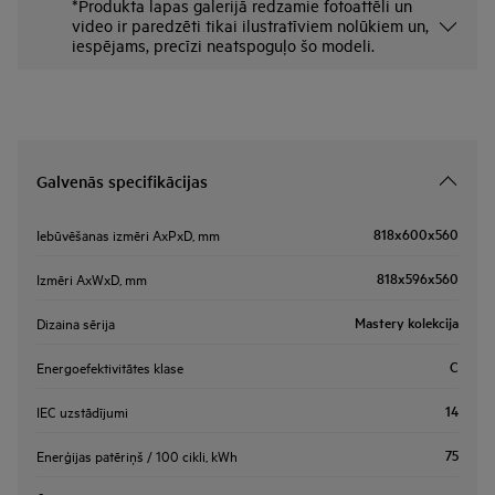
*Produkta lapas galerijā redzamie fotoattēli un
video ir paredzēti tikai ilustratīviem nolūkiem un,
iespējams, precīzi neatspoguļo šo modeli.
Galvenās specifikācijas
818x600x560
Iebūvēšanas izmēri AxPxD, mm
818x596x560
Izmēri AxWxD, mm
Mastery kolekcija
Dizaina sērija
C
Energoefektivitātes klase
14
IEC uzstādījumi
75
Enerģijas patēriņš / 100 cikli, kWh