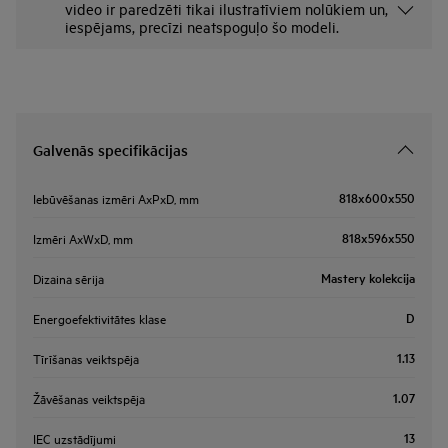
video ir paredzēti tikai ilustratīviem nolūkiem un,
iespējams, precīzi neatspoguļo šo modeli.
Galvenās specifikācijas
818x600x550
Iebūvēšanas izmēri AxPxD, mm
818x596x550
Izmēri AxWxD, mm
Mastery kolekcija
Dizaina sērija
D
Energoefektivitātes klase
1.13
Tīrīšanas veiktspēja
1.07
Žāvēšanas veiktspēja
13
IEC uzstādījumi