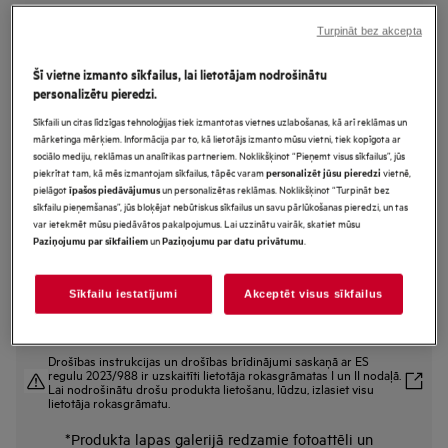
FSK53617Z
Turpināt bez akcepta
AirDry Tehnoloģija Trauku
mazgājamā mašīna pilnizmēra
Šī vietne izmanto sīkfailus, lai lietotājam nodrošinātu
personalizētu pieredzi.
(60cm)
Sīkfaili un citas līdzīgas tehnoloģijas tiek izmantotas vietnes uzlabošanas, kā arī reklāmas un
mārketinga mērķiem. Informācija par to, kā lietotājs izmanto mūsu vietni, tiek kopīgota ar
sociālo mediju, reklāmas un analītikas partneriem. Noklikšķinot “Pieņemt visus sīkfailus”, jūs
Ražojuma informācijas lapa
piekrītat tam, kā mēs izmantojam sīkfailus, tāpēc varam
vietnē,
personalizēt jūsu pieredzi
Priekšrocības
pielāgot
un personalizētas reklāmas. Noklikšķinot “Turpināt bez
īpašos piedāvājumus
sīkfailu pieņemšanas”, jūs bloķējat nebūtiskus sīkfailus un savu pārlūkošanas pieredzi, un tas
SatelliteClean® nokļūst katrā stūrī, pateicoties trīs reizes labākam ūdens
izsmidzināšanas pārklājumam.
var ietekmēt mūsu piedāvātos pakalpojumus. Lai uzzinātu vairāk, skatiet mūsu
SatelliteClean® nodrošina līdz trīs reizēm labāku izsmidzinātā ūdens
un
.
Paziņojumu par sīkfailiem
Paziņojumu par datu privātumu
pārklājumu.
”QuickSelect” palīdz taupīt ūdeni un enerģiju.
Sīkfailu iestatījumi
Akceptēt visus sīkfailus
Drošības instrukcijas un drošības brīdinājumi saskaņā ar ES
regulu 2023/988 ir uzskaitīti lietotāja rokasgrāmatas I un II nodaļā.
Lai nodrošinātu drošu produkta lietošanu, lūdzu, izlasiet visu
lietotāja rokasgrāmatu.
*Produkta lapas galerijā redzamie fotoattēli un