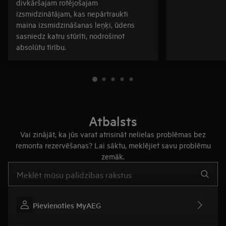
divkāršajam rotējošajam
izsmidzinātājam, kas nepārtraukti
maina izsmidzināšanas leņķi, ūdens
sasniedz katru stūrīti, nodrošinot
absolūtu tīrību.
Atbalsts
Vai zinājāt, ka jūs varat atrisināt nelielas problēmas bez
remonta rezervēšanas? Lai sāktu, meklējiet savu problēmu
zemāk.
Rakstiet, lai meklētu rakstus par atbalstu
Pievienoties MyAEG