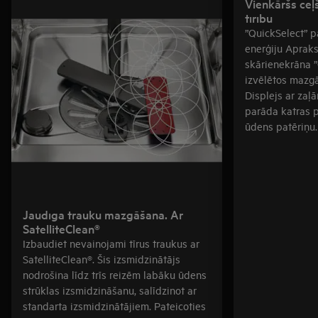
Vienkāršs ceļ
tīrību
”QuickSelect” p
enerģiju Apraks
skārienekrāna ”Q
izvēlētos mazgā
Displejs ar zaļ
parāda katras 
ūdens patēriņu.
Jaudīga trauku mazgāšana. Ar
SatelliteClean®
Izbaudiet nevainojami tīrus traukus ar
SatelliteClean®. Šis izsmidzinātājs
nodrošina līdz trīs reizēm labāku ūdens
strūklas izsmidzināšanu, salīdzinot ar
standarta izsmidzinātājiem. Pateicoties