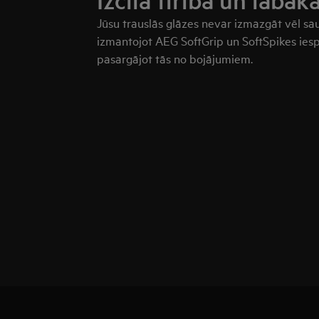
Izcila tīrība un labāk
Jūsu trauslās glāzes nevar izmazgāt vēl sau
izmantojot AEG SoftGrip un SoftSpikes iespē
pasargājot tās no bojājumiem.