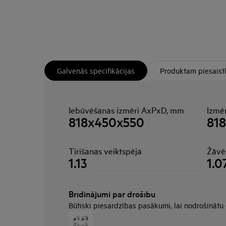
Galvenās specifikācijas
Produktam piesaist
Iebūvēšanas izmēri AxPxD, mm
Izmē
818x450x550
81
Tīrīšanas veiktspēja
Žāvē
1.13
1.0
Brīdinājumi par drošību
Būtiski piesardzības pasākumi, lai nodrošinātu