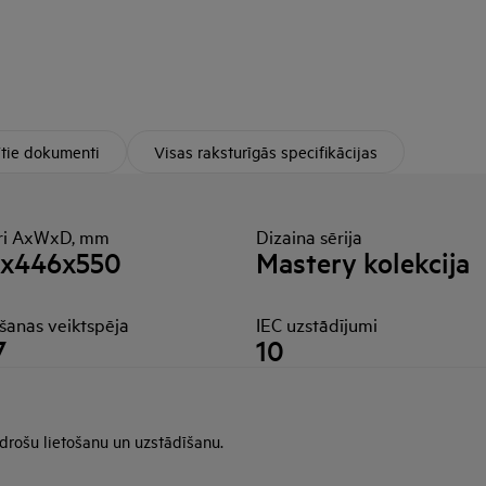
ītie dokumenti
Visas raksturīgās specifikācijas
ri AxWxD, mm
Dizaina sērija
8x446x550
Mastery kolekcija
šanas veiktspēja
IEC uzstādījumi
7
10
 drošu lietošanu un uzstādīšanu.