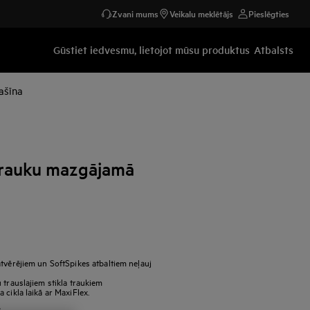
Zvani mums
Veikalu meklētājs
Pieslēgties
Gūstiet iedvesmu, lietojot mūsu produktus
Atbalsts
ašīna
Trauku mazgājamā
tvērējiem un SoftSpikes atbaltiem neļauj
 trauslajiem stikla traukiem
 cikla laikā ar MaxiFlex.