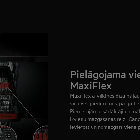
Pielāgojama vie
MaxiFlex
MaxiFlex atvilktnes dizains ļa
virtuves piederumus, pat ja tie 
Piemērojamie sadalītāji un mak
ikvienu mazgāšanas reizi. Gand
ievietots un nomazgāts vienā p