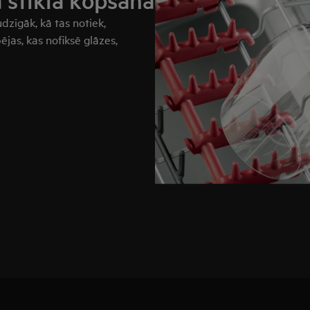
ā stikla kopšana
dzīgāk, kā tas notiek,
jas, kas nofiksē glāzes,