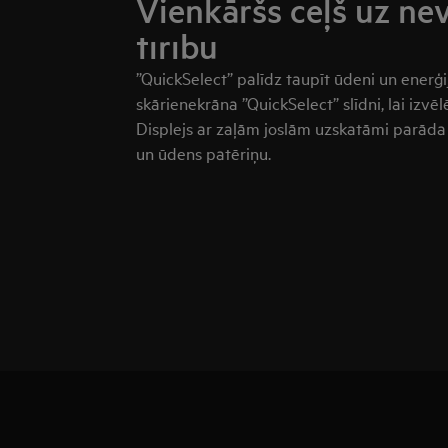
Vienkāršs ceļš uz ne
tīrību
”QuickSelect” palīdz taupīt ūdeni un enerģi
skārienekrāna ”QuickSelect” slīdni, lai izvē
Displejs ar zaļām joslām uzskatāmi parād
un ūdens patēriņu.