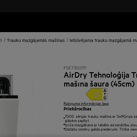
i
Trauku mazgājamās mašīnas
Iebūvējama trauku mazgājamā m
FSE73507P
AirDry Tehnoloģija 
mašīna šaura (45cm)
Ražojuma informācijas lapa
Priekšrocības
7000. sērijas trauku mašīna ar SoftGrips sa
glāzēm saplīst.
Izcila mazgāšana ar labāko aizsardzību jūsu
Dažādu izmēru galda piederumi. Tīrība viena