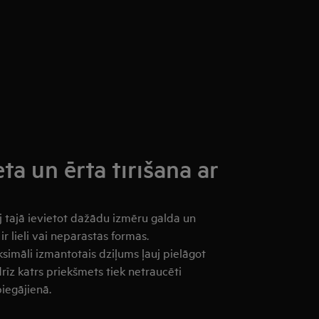
ta un ērta tīrīšana ar
uj tajā ievietot dažādu izmēru galda un
ir lieli vai neparastas formas.
simāli izmantotais dziļums ļauj pielāgot
rīz katrs priekšmets tiek netraucēti
iegājienā.