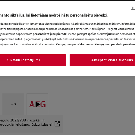
Tu
manto sīkfailus, lai lietotājam nodrošinātu personalizētu pieredzi.
s līdzīgas tehnoloģijas tiek izmantotas vietnes uzlabošanas, kā arī reklāmas un mārketinga mērķiem. Informācija 
*Produkta lapas galerijā redz
tni, tiek kopīgota ar sociālo mediju, reklāmas un analītikas partneriem. Noklikšķinot “Pieņemt visus sīkfailus”,
paredzēti tikai ilustratīviem
jam sīkfailus, tāpēc varam
vietnē, pielāgot
un personalizēt
personalizēt jūsu pieredzi
īpašos piedāvājumus
precīzi neatspoguļo šo model
urpināt bez sīkfailu pieņemšanas”, jūs bloķējat nebūtiskus sīkfailus un savu pārlūkošanas pieredzi, un tas var
alpojumus. Lai uzzinātu vairāk, skatiet mūsu
un
Paziņojumu par sīkfailiem
Paziņojumu par datu privātu
Sīkfailu iestatījumi
Akceptēt visus sīkfailus
+
9
egulu 2023/988 ir uzskaitīti
rodukta lietošanu, lūdzu, izlasiet