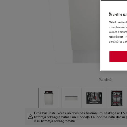
Šī vietne iz
Sīkfaili un cita
izmanto mūsu vie
kā mēs izmanto
Noklikšķinot “T
piedāvātos pak
Palielināt
Drošības instrukcijas un drošības brīdinājumi saskaņā ar ES r
lietotāja rokasgrāmatas I un II nodaļā. Lai nodrošinātu drošu p
visu lietotāja rokasgrāmatu.