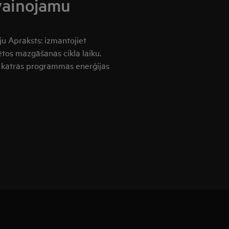
vainojamu
ju Apraksts: izmantojiet
lētos mazgāšanas cikla laiku.
a katras programmas enerģijas