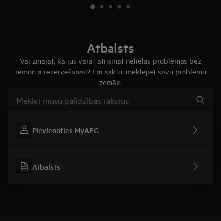
Atbalsts
Vai zinājāt, ka jūs varat atrisināt nelielas problēmas bez
remonta rezervēšanas? Lai sāktu, meklējiet savu problēmu
zemāk.
Rakstiet, lai meklētu rakstus par atbalstu
Pievienoties MyAEG
Atbalsts