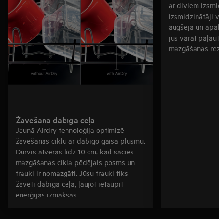
ar diviem izsmi
izsmidzinātāji 
augšējā un apak
jūs varat paļau
mazgāšanas rez
Žāvēšana dabīgā ceļā
Jaunā Airdry tehnoloģija optimizē
žāvēšanas ciklu ar dabīgo gaisa plūsmu.
Durvis atveras līdz 10 cm, kad sācies
mazgāšanas cikla pēdējais posms un
trauki ir nomazgāti. Jūsu trauki tiks
žāvēti dabīgā ceļā, ļaujot ietaupīt
enerģijas izmaksas.