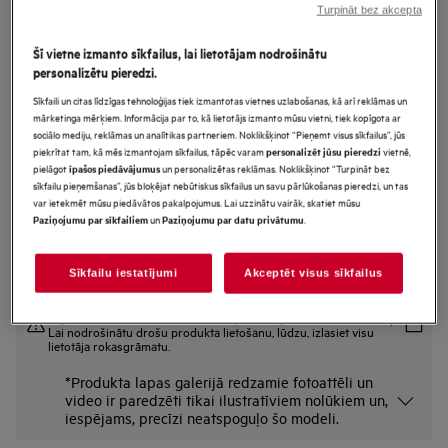
Turpināt bez akcepta
FSE31407Z
AirDry Tehnoloģija Trauku
Šī vietne izmanto sīkfailus, lai lietotājam nodrošinātu
mazgājamā mašīna šaura (45cm)
personalizētu pieredzi.
Sīkfaili un citas līdzīgas tehnoloģijas tiek izmantotas vietnes uzlabošanas, kā arī reklāmas un
mārketinga mērķiem. Informācija par to, kā lietotājs izmanto mūsu vietni, tiek kopīgota ar
sociālo mediju, reklāmas un analītikas partneriem. Noklikšķinot “Pieņemt visus sīkfailus”, jūs
Ražojuma informācijas lapa
piekrītat tam, kā mēs izmantojam sīkfailus, tāpēc varam
vietnē,
personalizēt jūsu pieredzi
Priekšrocības
pielāgot
un personalizētas reklāmas. Noklikšķinot “Turpināt bez
īpašos piedāvājumus
Funkcija “AirDry” atver durvis, lai žāvētu traukus ar gaisa plūsmu.
sīkfailu pieņemšanas”, jūs bloķējat nebūtiskus sīkfailus un savu pārlūkošanas pieredzi, un tas
Dabīga gaisa plūsma ar Airdry
var ietekmēt mūsu piedāvātos pakalpojumus. Lai uzzinātu vairāk, skatiet mūsu
Pateicoties divkāršiem izsmidzinātājiiem, ūdens traukiem piekļūst labāk.
un
.
Paziņojumu par sīkfailiem
Paziņojumu par datu privātumu
Sīkfailu iestatījumi
Akceptēt visus sīkfailus
Drošības instrukcijas un drošības brīdinājumi saskaņā ar ES
regulu 2023/988 ir uzskaitīti lietotāja rokasgrāmatas I un II nodaļā.
Lai nodrošinātu drošu produkta lietošanu, lūdzu, izlasiet visu
lietotāja rokasgrāmatu.
*Produkta lapas galerijā redzamie fotoattēli un
video ir paredzēti tikai ilustratīviem nolūkiem un,
iespējams, precīzi neatspoguļo šo modeli.