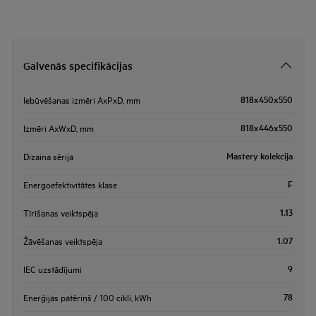
Galvenās specifikācijas
818x450x550
Iebūvēšanas izmēri AxPxD, mm
818x446x550
Izmēri AxWxD, mm
Mastery kolekcija
Dizaina sērija
F
Energoefektivitātes klase
1.13
Tīrīšanas veiktspēja
1.07
Žāvēšanas veiktspēja
9
IEC uzstādījumi
78
Enerģijas patēriņš / 100 cikli, kWh