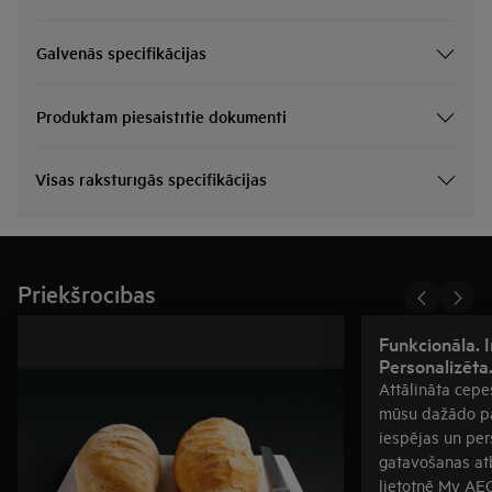
Galvenās specifikācijas
Produktam piesaistītie dokumenti
Visas raksturīgās specifikācijas
Priekšrocības
Funkcionāla. I
Personalizēta
Attālināta cepe
mūsu dažādo pa
iespējas un per
gatavošanas atb
lietotnē My AEG