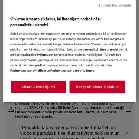
Turpināt bez akcepta
BPE558370M
SteamBake 6000.sērijas Iebūvējama
Šī vietne izmanto sīkfailus, lai lietotājam nodrošinātu
cepeškrāsns
personalizētu pieredzi.
Sīkfaili un citas līdzīgas tehnoloģijas tiek izmantotas vietnes uzlabošanas, kā arī reklāmas un
mārketinga mērķiem. Informācija par to, kā lietotājs izmanto mūsu vietni, tiek kopīgota ar
Ražojuma informācijas lapa
sociālo mediju, reklāmas un analītikas partneriem. Noklikšķinot “Pieņemt visus sīkfailus”, jūs
Priekšrocības
piekrītat tam, kā mēs izmantojam sīkfailus, tāpēc varam
vietnē,
personalizēt jūsu pieredzi
pielāgot
un personalizētas reklāmas. Noklikšķinot “Turpināt bez
īpašos piedāvājumus
Šīs cepeškrāsns PlusSteam taustiņš pievieno tvaiku cepšanas procesa
sīkfailu pieņemšanas”, jūs bloķējat nebūtiskus sīkfailus un savu pārlūkošanas pieredzi, un tas
sākumā.
Šīs cepeškrāsns PlusSteam taustiņš pievieno tvaiku cepšanas procesa
var ietekmēt mūsu piedāvātos pakalpojumus. Lai uzzinātu vairāk, skatiet mūsu
sākumā.
un
.
Paziņojumu par sīkfailiem
Paziņojumu par datu privātumu
Viedā virtuve piedāvā pielāgotu virtuves lietošanas atbalstu
Sīkfailu iestatījumi
Akceptēt visus sīkfailus
Drošības instrukcijas un drošības brīdinājumi saskaņā ar ES
regulu 2023/988 ir uzskaitīti lietotāja rokasgrāmatas I un II nodaļā.
Lai nodrošinātu drošu produkta lietošanu, lūdzu, izlasiet visu
lietotāja rokasgrāmatu.
*Produkta lapas galerijā redzamie fotoattēli un
video ir paredzēti tikai ilustratīviem nolūkiem un,
iespējams, precīzi neatspoguļo šo modeli.