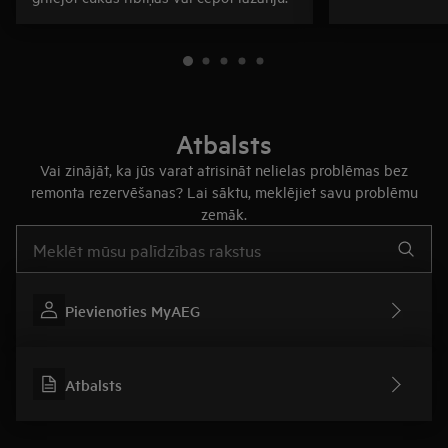
Atbalsts
Vai zinājāt, ka jūs varat atrisināt nelielas problēmas bez
remonta rezervēšanas? Lai sāktu, meklējiet savu problēmu
zemāk.
Rakstiet, lai meklētu rakstus par atbalstu
Pievienoties MyAEG
Atbalsts