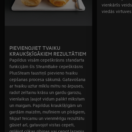
vienkāršs veids
viedās virtuves
PIEVIENOJIET TVAIKU
KRAUKŠĶĪGĀKIEM REZULTĀTIEM
Papildus visām cepeškrāsns standarta
funkcijām šīs SteamBake cepeškrāsns
PlusSteam taustiņš pievieno tvaiku
cepšanas procesa sākumā. Gatavošana
ar tvaiku uztur mīklu mitru no ārpuses,
radot zeltainu krāsu un gardu garozu,
vienlaikus ļaujot vidum palikt mīkstam
un maigam. Papildus kraukšķīgām un
gardām maizēm, mufiniem un pīrāgiem,
tikpat teicamu un vienmērīgu rezultātu
gūsiet arī, gatavojot vistas cepeti,
grilējot cūkas ribiņas vai cepot lazanju.