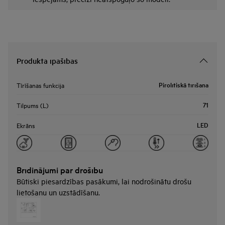
Produkta īpašības
Pirolītiskā tīrīšana
Tīrīšanas funkcija
71
Tilpums (L)
LED
Ekrāns
Brīdinājumi par drošību
Būtiski piesardzības pasākumi, lai nodrošinātu drošu
lietošanu un uzstādīšanu.