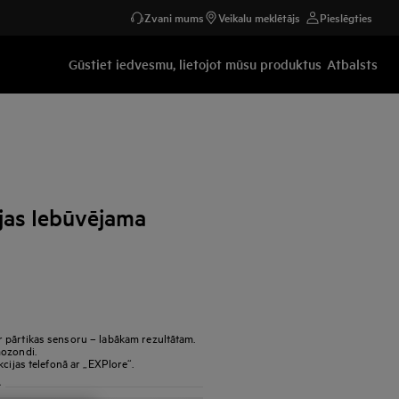
Zvani mums
Veikalu meklētājs
Pieslēgties
Gūstiet iedvesmu, lietojot mūsu produktus
Atbalsts
jas Iebūvējama
 pārtikas sensoru – labākam rezultātam.
mozondi.
cijas telefonā ar „EXPlore“.