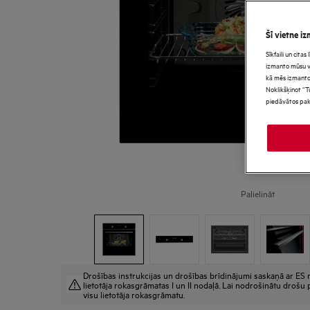
Šī vietne iz
Sīkfaili un cita
izmanto mūsu vie
kā mēs izmanto
Noklikšķinot “T
piedāvātos pak
Palielināt
Drošības instrukcijas un drošības brīdinājumi saskaņā ar ES r
lietotāja rokasgrāmatas I un II nodaļā. Lai nodrošinātu drošu p
visu lietotāja rokasgrāmatu.