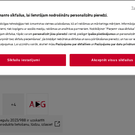
Tu
manto sīkfailus, lai lietotājam nodrošinātu personalizētu pieredzi.
*Produkta lapas galerijā redz
s līdzīgas tehnoloģijas tiek izmantotas vietnes uzlabošanas, kā arī reklāmas un mārketinga mērķiem. Informācija 
paredzēti tikai ilustratīviem
tni, tiek kopīgota ar sociālo mediju, reklāmas un analītikas partneriem. Noklikšķinot “Pieņemt visus sīkfailus”,
precīzi neatspoguļo šo model
jam sīkfailus, tāpēc varam
vietnē, pielāgot
un personalizēt
personalizēt jūsu pieredzi
īpašos piedāvājumus
urpināt bez sīkfailu pieņemšanas”, jūs bloķējat nebūtiskus sīkfailus un savu pārlūkošanas pieredzi, un tas var
alpojumus. Lai uzzinātu vairāk, skatiet mūsu
un
Paziņojumu par sīkfailiem
Paziņojumu par datu privātu
Sīkfailu iestatījumi
Akceptēt visus sīkfailus
+
4
egulu 2023/988 ir uzskaitīti
rodukta lietošanu, lūdzu, izlasiet