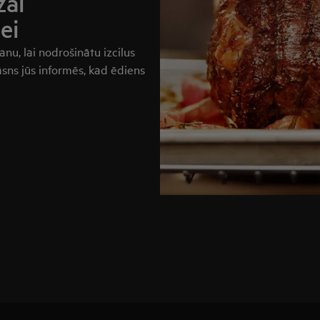
zai
ei
nu, lai nodrošinātu izcilus
sns jūs informēs, kad ēdiens