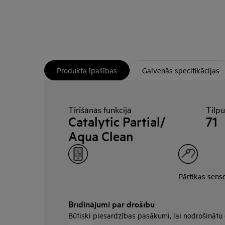
Produkta īpašības
Galvenās specifikācijas
Tīrīšanas funkcija
Tilp
Catalytic Partial/
71
Aqua Clean
Pārtikas sens
Brīdinājumi par drošību
Būtiski piesardzības pasākumi, lai nodrošinātu