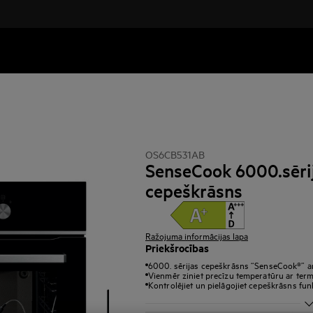
OS6CB531AB
SenseCook 6000.sēri
cepeškrāsns
Ražojuma informācijas lapa
Priekšrocības
6000. sērijas cepeškrāsns “SenseCook®” ar
Vienmēr ziniet precīzu temperatūru ar ter
Kontrolējiet un pielāgojiet cepeškrāsns funk