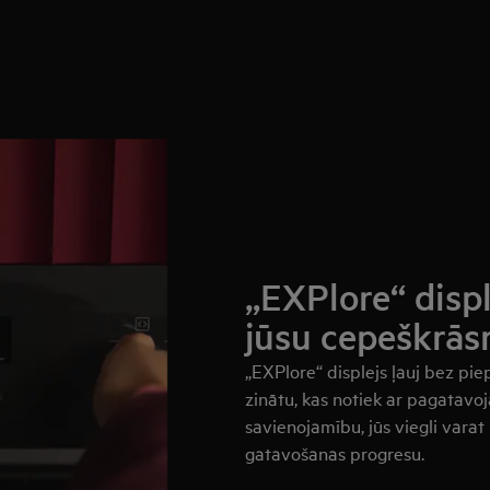
„EXPlore“ displ
jūsu cepeškrās
„EXPlore“ displejs ļauj bez pie
zinātu, kas notiek ar pagatavo
savienojamību, jūs viegli varat
gatavošanas progresu.