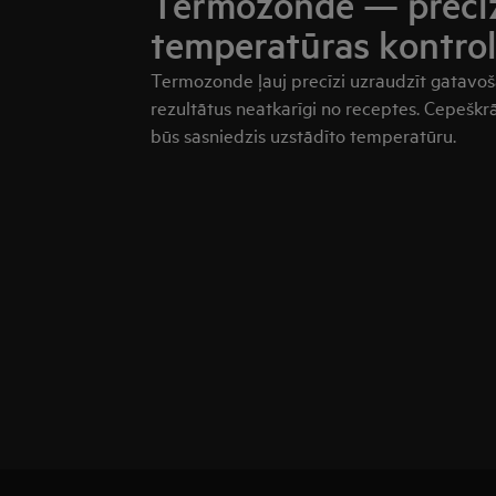
Termozonde — precī
temperatūras kontrol
Termozonde ļauj precīzi uzraudzīt gatavoša
rezultātus neatkarīgi no receptes. Cepeškrā
būs sasniedzis uzstādīto temperatūru.