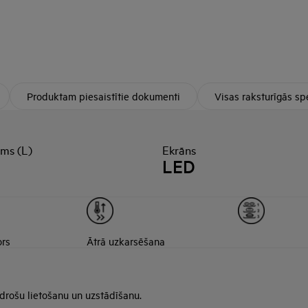
Produktam piesaistītie dokumenti
Visas raksturīgās spe
ums (L)
Ekrāns
LED
ors
Ātrā uzkarsēšana
 drošu lietošanu un uzstādīšanu.