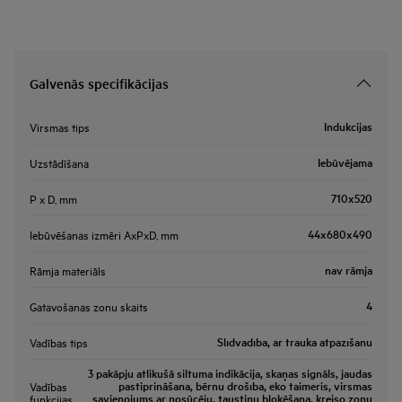
Galvenās specifikācijas
Indukcijas
Virsmas tips
Iebūvējama
Uzstādīšana
710x520
P x D, mm
44x680x490
Iebūvēšanas izmēri AxPxD, mm
nav rāmja
Rāmja materiāls
4
Gatavošanas zonu skaits
Slīdvadība, ar trauka atpazīšanu
Vadības tips
3 pakāpju atlikušā siltuma indikācija, skaņas signāls, jaudas
pastiprināšana, bērnu drošība, eko taimeris, virsmas
Vadības
savienojums ar nosūcēju, taustiņu bloķēšana, kreiso zonu
funkcijas