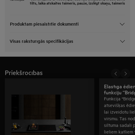
tilts, laika atskaites taimeris, pauze, izslēgt skaņu, taimeris
Produktam piesaistītie dokumenti
Visas raksturīgās specifikācijas
Priekšrocības
Elastīga ēdie
funkciju “Brid
Funkcija “Bridg
atsevišķas ēdi
lai izveidotu li
virsmu. Tas no
siltuma sadali 
lieliem katliem 