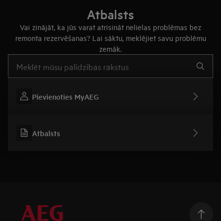
Atbalsts
Vai zinājāt, ka jūs varat atrisināt nelielas problēmas bez
remonta rezervēšanas? Lai sāktu, meklējiet savu problēmu
zemāk.
Rakstiet, lai meklētu rakstus par atbalstu
Pievienoties MyAEG
Atbalsts