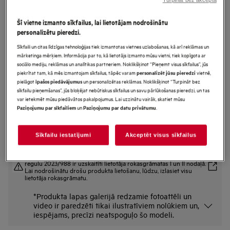
IPE74541FB
6000.sērijas Pure Bridge Iebūvējama
Šī vietne izmanto sīkfailus, lai lietotājam nodrošinātu
personalizētu pieredzi.
Indukcijas plīts virsma 68 cm
Sīkfaili un citas līdzīgas tehnoloģijas tiek izmantotas vietnes uzlabošanas, kā arī reklāmas un
mārketinga mērķiem. Informācija par to, kā lietotājs izmanto mūsu vietni, tiek kopīgota ar
sociālo mediju, reklāmas un analītikas partneriem. Noklikšķinot “Pieņemt visus sīkfailus”, jūs
Ražojuma informācijas lapa
piekrītat tam, kā mēs izmantojam sīkfailus, tāpēc varam
vietnē,
personalizēt jūsu pieredzi
Priekšrocības
pielāgot
un personalizētas reklāmas. Noklikšķinot “Turpināt bez
īpašos piedāvājumus
sīkfailu pieņemšanas”, jūs bloķējat nebūtiskus sīkfailus un savu pārlūkošanas pieredzi, un tas
Tilta funkcija pārvērš divas karsēšanas zonas vienā lielā gatavošanas zonā
var ietekmēt mūsu piedāvātos pakalpojumus. Lai uzzinātu vairāk, skatiet mūsu
Izmantojiet lielāku ēdiena gatavošanas zonu ar funkciju “Bridge”.
Atturīgais dizains nevainojami iederas jebkura stila virtuvē
un
.
Paziņojumu par sīkfailiem
Paziņojumu par datu privātumu
Sīkfailu iestatījumi
Akceptēt visus sīkfailus
Drošības instrukcijas un drošības brīdinājumi saskaņā ar ES
regulu 2023/988 ir uzskaitīti lietotāja rokasgrāmatas I un II nodaļā.
Lai nodrošinātu drošu produkta lietošanu, lūdzu, izlasiet visu
lietotāja rokasgrāmatu.
*Produkta lapas galerijā redzamie fotoattēli un
video ir paredzēti tikai ilustratīviem nolūkiem un,
iespējams, precīzi neatspoguļo šo modeli.