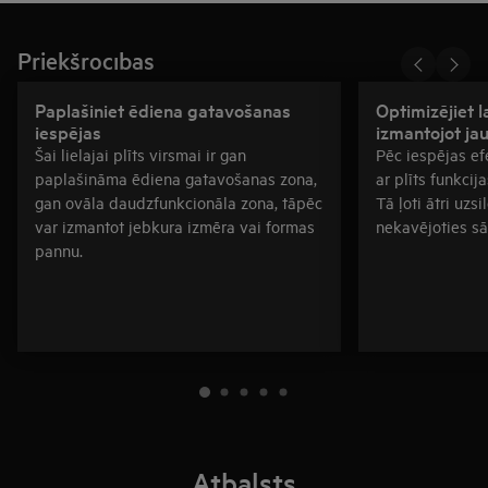
Priekšrocības
Paplašiniet ēdiena gatavošanas
Optimizējiet l
iespējas
izmantojot ja
Šai lielajai plīts virsmai ir gan
Pēc iespējas ef
paplašināma ēdiena gatavošanas zona,
ar plīts funkcij
gan ovāla daudzfunkcionāla zona, tāpēc
Tā ļoti ātri uzsi
var izmantot jebkura izmēra vai formas
nekavējoties s
pannu.
Atbalsts