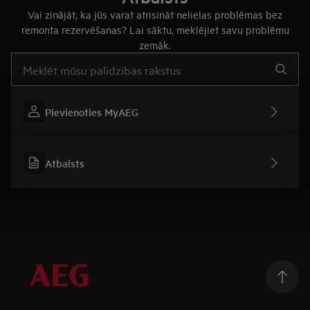
Vai zinājāt, ka jūs varat atrisināt nelielas problēmas bez
remonta rezervēšanas? Lai sāktu, meklējiet savu problēmu
zemāk.
Rakstiet, lai meklētu rakstus par atbalstu
Pievienoties MyAEG
Atbalsts