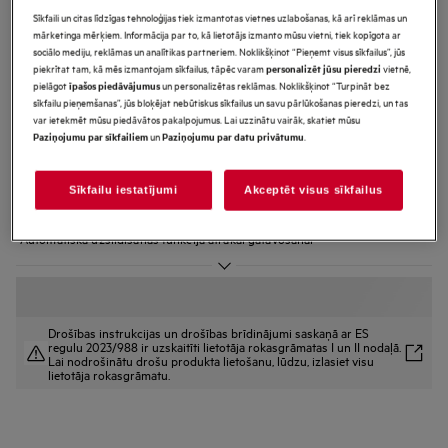
Sīkfaili un citas līdzīgas tehnoloģijas tiek izmantotas vietnes uzlabošanas, kā arī reklāmas un
ORN64A02XB
mārketinga mērķiem. Informācija par to, kā lietotājs izmanto mūsu vietni, tiek kopīgota ar
3000.sērijas Keramikas virsma
sociālo mediju, reklāmas un analītikas partneriem. Noklikšķinot “Pieņemt visus sīkfailus”, jūs
Iebūvējama Keramiska plīts virsma
piekrītat tam, kā mēs izmantojam sīkfailus, tāpēc varam
vietnē,
personalizēt jūsu pieredzi
pielāgot
un personalizētas reklāmas. Noklikšķinot “Turpināt bez
īpašos piedāvājumus
60 cm
sīkfailu pieņemšanas”, jūs bloķējat nebūtiskus sīkfailus un savu pārlūkošanas pieredzi, un tas
var ietekmēt mūsu piedāvātos pakalpojumus. Lai uzzinātu vairāk, skatiet mūsu
un
.
Paziņojumu par sīkfailiem
Paziņojumu par datu privātumu
Ražojuma informācijas lapa
Priekšrocības
Sīkfailu iestatījumi
Akceptēt visus sīkfailus
Lielāka gatavošanas zona profesionālai ēdiena gatavošanai
Paplašināmas zonas uz lielākas plīts vairākām ēdiena gatavošanas izvēlēm
Automātiska uzsildīšanas funkcija ātrākai gatavošanai
Drošības instrukcijas un drošības brīdinājumi saskaņā ar ES
regulu 2023/988 ir uzskaitīti lietotāja rokasgrāmatas I un II nodaļā.
Lai nodrošinātu drošu produkta lietošanu, lūdzu, izlasiet visu
lietotāja rokasgrāmatu.