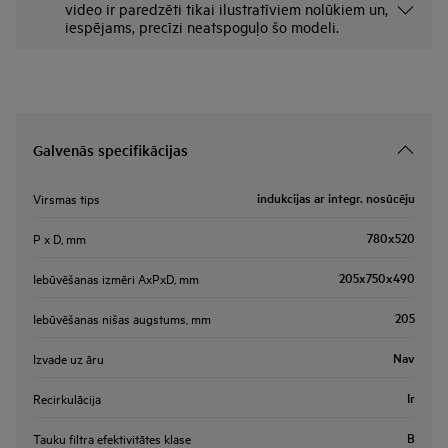
video ir paredzēti tikai ilustratīviem nolūkiem un,
iespējams, precīzi neatspoguļo šo modeli.
Galvenās specifikācijas
indukcijas ar integr. nosūcēju
Virsmas tips
780x520
P x D, mm
205x750x490
Iebūvēšanas izmēri AxPxD, mm
205
Iebūvēšanas nišas augstums, mm
Nav
Izvade uz āru
Ir
Recirkulācija
B
Tauku filtra efektivitātes klase