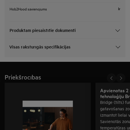
Ir
Hob2Hood savienojums
Produktam piesaistītie dokumenti
Visas raksturīgās specifikācijas
Priekšrocības
Apvienotas 2
tehnoloģiju B
Bridge (tilts) f
gatavošanas zon
izmantot lielai 
Savienotās zon
temperatūras un