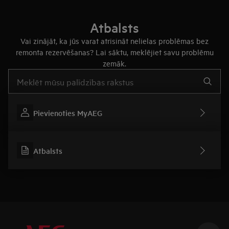
Atbalsts
Vai zinājāt, ka jūs varat atrisināt nelielas problēmas bez
remonta rezervēšanas? Lai sāktu, meklējiet savu problēmu
zemāk.
Rakstiet, lai meklētu rakstus par atbalstu
Pievienoties MyAEG
Atbalsts