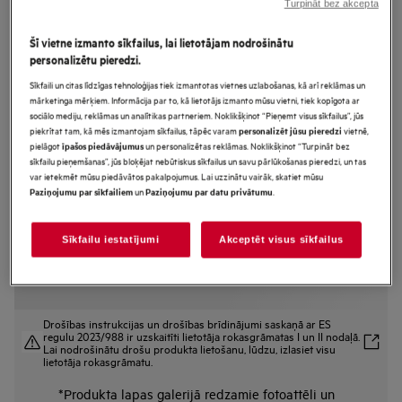
Turpināt bez akcepta
CCE84543FB
Plīts virsma ar integrētu nosūcēju
Šī vietne izmanto sīkfailus, lai lietotājam nodrošinātu
personalizētu pieredzi.
80 cm 6000.sērijas Bridge ar
Sīkfaili un citas līdzīgas tehnoloģijas tiek izmantotas vietnes uzlabošanas, kā arī reklāmas un
Hob2Hood
mārketinga mērķiem. Informācija par to, kā lietotājs izmanto mūsu vietni, tiek kopīgota ar
sociālo mediju, reklāmas un analītikas partneriem. Noklikšķinot “Pieņemt visus sīkfailus”, jūs
piekrītat tam, kā mēs izmantojam sīkfailus, tāpēc varam
vietnē,
personalizēt jūsu pieredzi
pielāgot
un personalizētas reklāmas. Noklikšķinot “Turpināt bez
īpašos piedāvājumus
Ražojuma informācijas lapa
sīkfailu pieņemšanas”, jūs bloķējat nebūtiskus sīkfailus un savu pārlūkošanas pieredzi, un tas
Priekšrocības
var ietekmēt mūsu piedāvātos pakalpojumus. Lai uzzinātu vairāk, skatiet mūsu
6000 Bridge plīts virsma ar eXTractor tvaika nosūcēju brīvai un ērtai
un
.
Paziņojumu par sīkfailiem
Paziņojumu par datu privātumu
ēdiena gatavošanai.
Bridge funkcija pārvērš divas sildīšanas zonas vienā lielā vai dubultā zonā
Četri zonu vadības elementi sniedz jums iespēju izmantot četras zonas
atsevišķi.
Sīkfailu iestatījumi
Akceptēt visus sīkfailus
Drošības instrukcijas un drošības brīdinājumi saskaņā ar ES
regulu 2023/988 ir uzskaitīti lietotāja rokasgrāmatas I un II nodaļā.
Lai nodrošinātu drošu produkta lietošanu, lūdzu, izlasiet visu
lietotāja rokasgrāmatu.
*Produkta lapas galerijā redzamie fotoattēli un