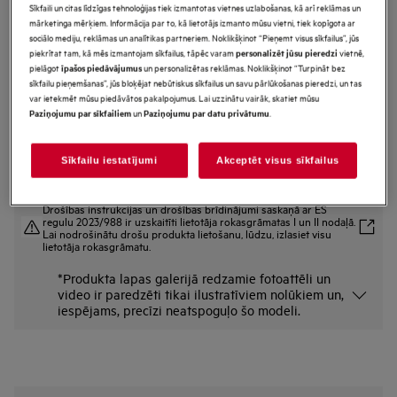
Sīkfaili un citas līdzīgas tehnoloģijas tiek izmantotas vietnes uzlabošanas, kā arī reklāmas un
MSB2057D-B
mārketinga mērķiem. Informācija par to, kā lietotājs izmanto mūsu vietni, tiek kopīgota ar
6000.sērijas Iebūvējama mikroviļņu
sociālo mediju, reklāmas un analītikas partneriem. Noklikšķinot “Pieņemt visus sīkfailus”, jūs
piekrītat tam, kā mēs izmantojam sīkfailus, tāpēc varam
vietnē,
personalizēt jūsu pieredzi
krāsns 19 l
pielāgot
un personalizētas reklāmas. Noklikšķinot “Turpināt bez
īpašos piedāvājumus
sīkfailu pieņemšanas”, jūs bloķējat nebūtiskus sīkfailus un savu pārlūkošanas pieredzi, un tas
Priekšrocības
var ietekmēt mūsu piedāvātos pakalpojumus. Lai uzzinātu vairāk, skatiet mūsu
Pasniedziet smalku ēdienu uzreiz no mikroviļņu krāsns, pateicoties grila
un
.
Paziņojumu par sīkfailiem
Paziņojumu par datu privātumu
funkcijai
Uz sāniem atveramas durvis — profesionāls piekļuves līmenis
Mikroviļņu un grila funkcija, kas izmantojama jebkurā kombinācijā
Sīkfailu iestatījumi
Akceptēt visus sīkfailus
Drošības instrukcijas un drošības brīdinājumi saskaņā ar ES
regulu 2023/988 ir uzskaitīti lietotāja rokasgrāmatas I un II nodaļā.
Lai nodrošinātu drošu produkta lietošanu, lūdzu, izlasiet visu
lietotāja rokasgrāmatu.
*Produkta lapas galerijā redzamie fotoattēli un
video ir paredzēti tikai ilustratīviem nolūkiem un,
iespējams, precīzi neatspoguļo šo modeli.