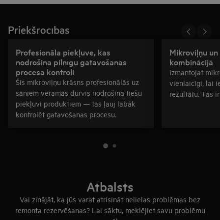
Priekšrocības
Profesionāla piekļuve, kas
Mikroviļņu un 
nodrošina pilnīgu gatavošanas
kombinācijā
procesa kontroli
Izmantojat mikro
Šīs mikroviļņu krāsns profesionālās uz
vienlaicīgi, la
sāniem veramās durvis nodrošina tiešu
rezultātu. Tas ir 
piekļuvi produktiem — tas ļauj labāk
kontrolēt gatavošanas procesu.
Atbalsts
Vai zinājāt, ka jūs varat atrisināt nelielas problēmas bez
remonta rezervēšanas? Lai sāktu, meklējiet savu problēmu