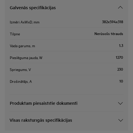
Galvenās specifikācijas
382x594x318
Izmēri AxWxD, mm
Nerūsošs tērauds
Tilpne
1.3
Vada garums, m
1270
Pieslēguma jauda, W
230
Spriegums, V
10
Drošinātājs, A
Produktam piesaistītie dokumenti
Visas raksturīgās specifikācijas