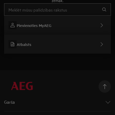
zemāk.
Rakstiet, lai meklētu rakstus par atbalstu
Pievienoties MyAEG
Atbalsts
Garša
Cepeškrāsnis