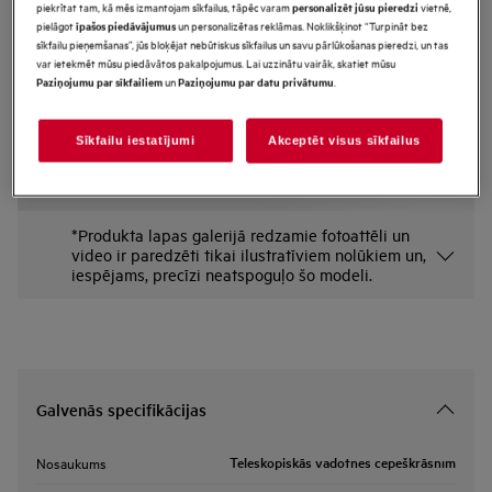
piekrītat tam, kā mēs izmantojam sīkfailus, tāpēc varam
vietnē,
personalizēt jūsu pieredzi
TR1LFSTV
pielāgot
un personalizētas reklāmas. Noklikšķinot “Turpināt bez
īpašos piedāvājumus
Teleskopiskās vadotnes
sīkfailu pieņemšanas”, jūs bloķējat nebūtiskus sīkfailus un savu pārlūkošanas pieredzi, un tas
var ietekmēt mūsu piedāvātos pakalpojumus. Lai uzzinātu vairāk, skatiet mūsu
cepeškrāsnīm
un
.
Paziņojumu par sīkfailiem
Paziņojumu par datu privātumu
Priekšrocības
Mūsu tvaika cepeškrāsnīm paredzētās teleskopiskās vadotnes var izvilkt un
Sīkfailu iestatījumi
Akceptēt visus sīkfailus
stabili nofiksēt. 1 līmenis.
*Produkta lapas galerijā redzamie fotoattēli un
video ir paredzēti tikai ilustratīviem nolūkiem un,
iespējams, precīzi neatspoguļo šo modeli.
Galvenās specifikācijas
Teleskopiskās vadotnes cepeškrāsnīm
Nosaukums