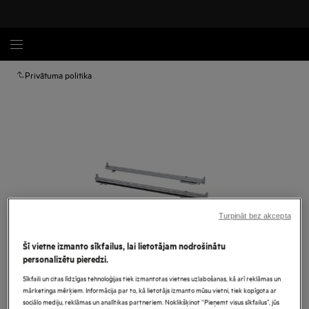
Privātuma politika
Turpināt bez akcepta
Šī vietne izmanto sīkfailus, lai lietotājam nodrošinātu
personalizētu pieredzi.
Palielināt
Sīkfaili un citas līdzīgas tehnoloģijas tiek izmantotas vietnes uzlabošanas, kā arī reklāmas un
mārketinga mērķiem. Informācija par to, kā lietotājs izmanto mūsu vietni, tiek kopīgota ar
sociālo mediju, reklāmas un analītikas partneriem. Noklikšķinot “Pieņemt visus sīkfailus”, jūs