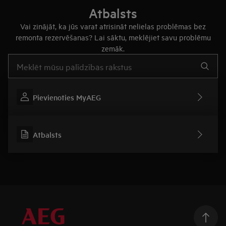
Atbalsts
Vai zinājāt, ka jūs varat atrisināt nelielas problēmas bez
remonta rezervēšanas? Lai sāktu, meklējiet savu problēmu
zemāk.
Rakstiet, lai meklētu rakstus par atbalstu
Pievienoties MyAEG
Atbalsts