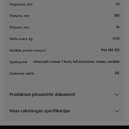
42
Augstums, mm
383
Platums, mm
14
Dziļums, mm
0.95
Netto svars, kg
944 189 355
Iekšējās preces numurs
telescopic runner 1 level, full extension, steam, variable
Iepakojumā
DE
Izcelsmes valsts
Produktam piesaistītie dokumenti
Visas raksturīgās specifikācijas