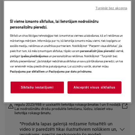
FFB53927ZM
Turpināt bez akcepta
AirDry Tehnoloģija Trauku
mazgājamā mašīna pilnizmēra
Šī vietne izmanto sīkfailus, lai lietotājam nodrošinātu
personalizētu pieredzi.
Sīkfaili un citas līdzīgas tehnoloģijas tiek izmantotas vietnes uzlabošanas, kā arī reklāmas un
mārketinga mērķiem. Informācija par to, kā lietotājs izmanto mūsu vietni, tiek kopīgota ar
Ražojuma informācijas lapa
sociālo mediju, reklāmas un analītikas partneriem. Noklikšķinot “Pieņemt visus sīkfailus”, jūs
Priekšrocības
piekrītat tam, kā mēs izmantojam sīkfailus, tāpēc varam
vietnē,
personalizēt jūsu pieredzi
SatelliteClean® nokļūst katrā stūrī, pateicoties trīs reizes labākam ūdens
pielāgot
un personalizētas reklāmas. Noklikšķinot “Turpināt bez
īpašos piedāvājumus
izsmidzināšanas pārklājumam.
sīkfailu pieņemšanas”, jūs bloķējat nebūtiskus sīkfailus un savu pārlūkošanas pieredzi, un tas
SatelliteClean® nodrošina līdz trīs reizēm labāku izsmidzinātā ūdens
var ietekmēt mūsu piedāvātos pakalpojumus. Lai uzzinātu vairāk, skatiet mūsu
pārklājumu.
un
.
Dažādu izmēru galda piederumi. Tīrība viena cikla laikā ar MaxiFlex.
Paziņojumu par sīkfailiem
Paziņojumu par datu privātumu
Sīkfailu iestatījumi
Akceptēt visus sīkfailus
Drošības instrukcijas un drošības brīdinājumi saskaņā ar ES
regulu 2023/988 ir uzskaitīti lietotāja rokasgrāmatas I un II nodaļā.
Lai nodrošinātu drošu produkta lietošanu, lūdzu, izlasiet visu
lietotāja rokasgrāmatu.
*Produkta lapas galerijā redzamie fotoattēli un
video ir paredzēti tikai ilustratīviem nolūkiem un,
iespējams, precīzi neatspoguļo šo modeli.