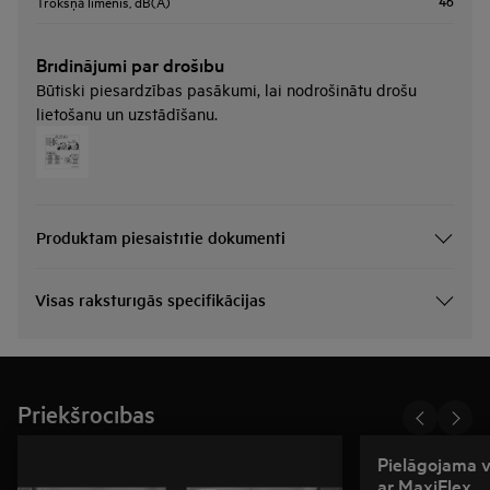
46
Trokšņa līmenis, dB(A)
Brīdinājumi par drošību
Būtiski piesardzības pasākumi, lai nodrošinātu drošu
lietošanu un uzstādīšanu.
Produktam piesaistītie dokumenti
Visas raksturīgās specifikācijas
Priekšrocības
Pielāgojama vi
ar MaxiFlex