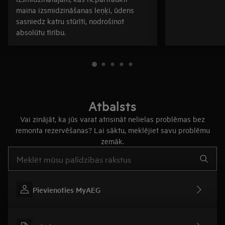
maina izsmidzināšanas leņķi, ūdens
sasniedz katru stūrīti, nodrošinot
absolūtu tīrību.
Atbalsts
Vai zinājāt, ka jūs varat atrisināt nelielas problēmas bez
remonta rezervēšanas? Lai sāktu, meklējiet savu problēmu
zemāk.
Rakstiet, lai meklētu rakstus par atbalstu
Pievienoties MyAEG