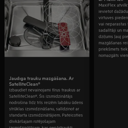
MaxiFlex atvilkt
ievietot dažādu
virtuves piederum
vai neparastas 
sadalītāji un m
dziļums ļauj pi
mazgāšanas reiz
priekšmets tiek
nomazgāts vien
Jaudīga trauku mazgāšana. Ar
SatelliteClean®
Izbaudiet nevainojami tīrus traukus ar
SatelliteClean®. Šis izsmidzinātājs
nodrošina līdz trīs reizēm labāku ūdens
strūklas izsmidzināšanu, salīdzinot ar
standarta izsmidzinātājiem. Pateicoties
divkāršajam rotējošajam
izsmidzinātājam, kas nepārtraukti