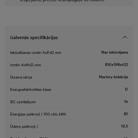
Galvenās specifikācijas
Nav iebūvējama
Iebūvēšanas izmēri AxPxD, mm
850x598x622
Izmēri AxWxD, mm
Mastery kolekcija
Dizaina sērija
D
Energoefektivitātes klase
14
IEC uzstādījumi
85
Enerģijas patēriņš / 100 cikli, kWh
10.5
Ūdens patēriņš, l