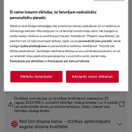
NG62IC20SK
AirDry Tehnoloģija Trauku
Šī vietne izmanto sīkfailus, lai lietotājam nodrošinātu
personalizētu pieredzi.
mazgājamā mašīna pilnizmēra
Sīkfaili un citas līdzīgas tehnoloģijas tiek izmantotas vietnes uzlabošanas, kā arī reklāmas un
(60cm)
mārketinga mērķiem. Informācija par to, kā lietotājs izmanto mūsu vietni, tiek kopīgota ar
sociālo mediju, reklāmas un analītikas partneriem. Noklikšķinot “Pieņemt visus sīkfailus”, jūs
piekrītat tam, kā mēs izmantojam sīkfailus, tāpēc varam
vietnē,
personalizēt jūsu pieredzi
pielāgot
un personalizētas reklāmas. Noklikšķinot “Turpināt bez
īpašos piedāvājumus
Ražojuma informācijas lapa
sīkfailu pieņemšanas”, jūs bloķējat nebūtiskus sīkfailus un savu pārlūkošanas pieredzi, un tas
Priekšrocības
var ietekmēt mūsu piedāvātos pakalpojumus. Lai uzzinātu vairāk, skatiet mūsu
un
.
Paziņojumu par sīkfailiem
Paziņojumu par datu privātumu
6000. sērija: jaudīga tīrīšana
Displejs “SmartSelect”: laika un enerģijas līdzsvars
“SatelliteClean®”: dziļa attīrīšana visiem traukiem
Sīkfailu iestatījumi
Akceptēt visus sīkfailus
Drošības instrukcijas un drošības brīdinājumi saskaņā ar ES
regulu 2023/988 ir uzskaitīti lietotāja rokasgrāmatas I un II nodaļā.
Lai nodrošinātu drošu produkta lietošanu, lūdzu, izlasiet visu
lietotāja rokasgrāmatu.
Red Dot dizaina balva – izcilības apliecinājums
augstai dizaina kvalitātei