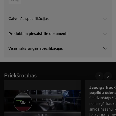
Galvenās specifikācijas
Produktam piesaistītie dokumenti
Visas raksturīgās specifikācijas
Priekšrocības
Jaudīga trau
papildu ūdens
Smidzinātājs “Sa
nomazgā trauku
smidzināšanu. P
lielāki trauki tie