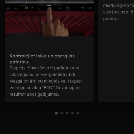
neatkarīgi no t
viss bez papild
patēriņa.
Kontrolējiet laika un enerģijas
patēriņu.
Displejs “SmartSelect” parāda katra
cikla ilgumu un energoefektivitāti.
Mazgājiet ātri 60 minūtēs vai taupiet
enerģiju ar ciklu “ECO”. Nevainojami
rezultāti abos gadījumos.