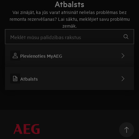
Atbalsts
Vai zinājāt, ka jūs varat atrisināt nelielas problēmas bez
remonta rezervēšanas? Lai sāktu, meklējiet savu problēmu
zemāk.
Rakstiet, lai meklētu rakstus par atbalstu
Pievienoties MyAEG
Atbalsts