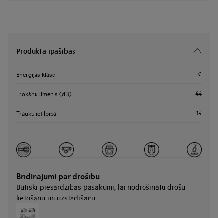
Produkta īpašības
C
Enerģijas klase
44
Trokšņu līmenis (dB)
14
Trauku ietilpība
-
Brīdinājumi par drošību
Būtiski piesardzības pasākumi, lai nodrošinātu drošu
lietošanu un uzstādīšanu.