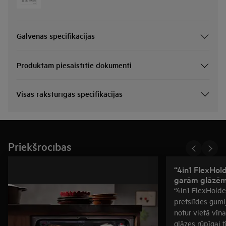
Galvenās specifikācijas
Produktam piesaistītie dokumenti
Visas raksturīgās specifikācijas
Priekšrocības
“4in1 FlexHold
garām glāzēm
“4in1 FlexHolde
pretslīdes gumij
notur vietā vīn
glāzes rūpīgai t