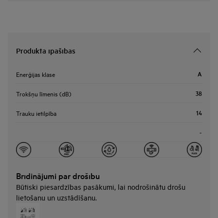
Produkta īpašības
A
Enerģijas klase
38
Trokšņu līmenis (dB)
14
Trauku ietilpība
-
Brīdinājumi par drošību
Būtiski piesardzības pasākumi, lai nodrošinātu drošu
lietošanu un uzstādīšanu.