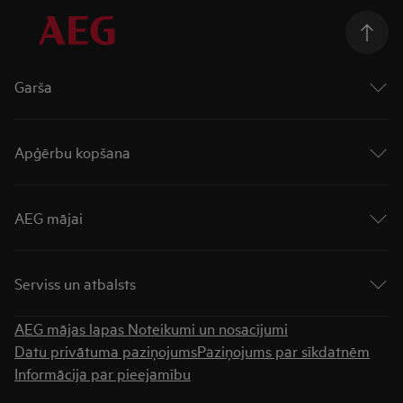
Garša
Cepeškrāsnis
Virsmas
Apģērbu kopšana
Plīts virsmas ar integrētu tvaika nosūcēju
Plītis
Veļas mašīnas
Tvaika nosūcēji
Veļas žāvētāji
AEG mājai
Trauku mazgājamās mašīnas
Veļas mazgātāji ar žāvētāju
Ledusskapji
Rūpējies vairāk
Par AEG
Ledusskapji ar saldētavu
„UniversalDose“ atvilktne
Saldētavas
Serviss un atbalsts
„AutoDose“ atvilktne
Padomi tehnikas iegādei
Apģērbu kopšana
Meklēt veikalu
AEG mājas lapas Noteikumi un nosacījumi
Lejupielādēt instrukcijas
Datu privātuma paziņojums
Paziņojums par sīkdatnēm
Garantija
Informācija par pieejamību
BUJ
Sadzīves tehnikas remonts