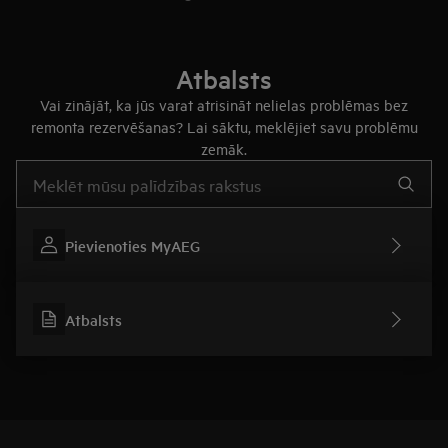
Atbalsts
Vai zinājāt, ka jūs varat atrisināt nelielas problēmas bez
remonta rezervēšanas? Lai sāktu, meklējiet savu problēmu
zemāk.
Rakstiet, lai meklētu rakstus par atbalstu
Pievienoties MyAEG
Atbalsts