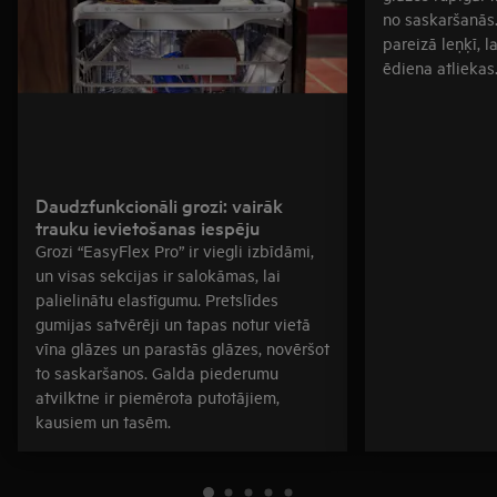
no saskaršanās
pareizā leņķī, l
ēdiena atliekas
Daudzfunkcionāli grozi: vairāk
trauku ievietošanas iespēju
Grozi “EasyFlex Pro” ir viegli izbīdāmi,
un visas sekcijas ir salokāmas, lai
palielinātu elastīgumu. Pretslīdes
gumijas satvērēji un tapas notur vietā
vīna glāzes un parastās glāzes, novēršot
to saskaršanos. Galda piederumu
atvilktne ir piemērota putotājiem,
kausiem un tasēm.