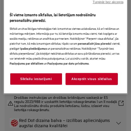
Turpināt bez akcepta
GI9220X2TN
AirDry Tehnoloģija Trauku
Šī vietne izmanto sīkfailus, lai lietotājam nodrošinātu
mazgājamā mašīna pilnizmēra
personalizētu pieredzi.
(60cm)
Sīkfaili un citas līdzīgas tehnoloģijas tiek izmantotas vietnes uzlabošanas, kā arī reklāmas un
mārketinga mērķiem. Informācija par to, kā lietotājs izmanto mūsu vietni, tiek kopīgota ar
sociālo mediju, reklāmas un analītikas partneriem. Noklikšķinot “Pieņemt visus sīkfailus”, jūs
piekrītat tam, kā mēs izmantojam sīkfailus, tāpēc varam
vietnē,
personalizēt jūsu pieredzi
pielāgot
un personalizētas reklāmas. Noklikšķinot “Turpināt bez
īpašos piedāvājumus
Ražojuma informācijas lapa
sīkfailu pieņemšanas”, jūs bloķējat nebūtiskus sīkfailus un savu pārlūkošanas pieredzi, un tas
Priekšrocības
var ietekmēt mūsu piedāvātos pakalpojumus. Lai uzzinātu vairāk, skatiet mūsu
Izcila tīrīšanas efektivitāte. Gudri risinājumi alus un vīna glāzēm.
un
.
Paziņojumu par sīkfailiem
Paziņojumu par datu privātumu
“EasyFlex Pro”: daudzfunkcionāli grozi dažādiem trauku veidiem.
“4in1 FlexHolder” nostiprina glāzes un plātis apakšējā grozā.
Sīkfailu iestatījumi
Akceptēt visus sīkfailus
Drošības instrukcijas un drošības brīdinājumi saskaņā ar ES
regulu 2023/988 ir uzskaitīti lietotāja rokasgrāmatas I un II nodaļā.
Lai nodrošinātu drošu produkta lietošanu, lūdzu, izlasiet visu
lietotāja rokasgrāmatu.
Red Dot dizaina balva – izcilības apliecinājums
augstai dizaina kvalitātei