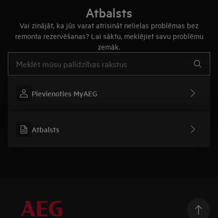
Atbalsts
Vai zinājāt, ka jūs varat atrisināt nelielas problēmas bez
remonta rezervēšanas? Lai sāktu, meklējiet savu problēmu
zemāk.
Rakstiet, lai meklētu rakstus par atbalstu
Pievienoties MyAEG
Atbalsts