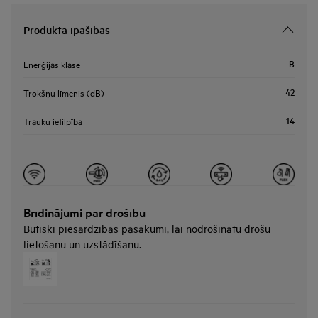
Produkta īpašības
B
Enerģijas klase
42
Trokšņu līmenis (dB)
14
Trauku ietilpība
-
Brīdinājumi par drošību
Būtiski piesardzības pasākumi, lai nodrošinātu drošu
lietošanu un uzstādīšanu.