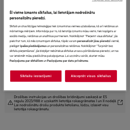
GI9200B2SN
AirDry Tehnoloģija Trauku
Šī vietne izmanto sīkfailus, lai lietotājam nodrošinātu
personalizētu pieredzi.
mazgājamā mašīna pilnizmēra
Sīkfaili un citas līdzīgas tehnoloģijas tiek izmantotas vietnes uzlabošanas, kā arī reklāmas un
(60cm)
mārketinga mērķiem. Informācija par to, kā lietotājs izmanto mūsu vietni, tiek kopīgota ar
sociālo mediju, reklāmas un analītikas partneriem. Noklikšķinot “Pieņemt visus sīkfailus”, jūs
piekrītat tam, kā mēs izmantojam sīkfailus, tāpēc varam
vietnē,
personalizēt jūsu pieredzi
pielāgot
un personalizētas reklāmas. Noklikšķinot “Turpināt bez
īpašos piedāvājumus
Ražojuma informācijas lapa
sīkfailu pieņemšanas”, jūs bloķējat nebūtiskus sīkfailus un savu pārlūkošanas pieredzi, un tas
Priekšrocības
var ietekmēt mūsu piedāvātos pakalpojumus. Lai uzzinātu vairāk, skatiet mūsu
un
.
Paziņojumu par sīkfailiem
Paziņojumu par datu privātumu
Izcila tīrīšanas efektivitāte. Gudri risinājumi alus un vīna glāzēm.
“EasyFlex Pro”: daudzfunkcionāli grozi dažādiem trauku veidiem.
“4in1 FlexHolder” nostiprina glāzes un plātis apakšējā grozā.
Sīkfailu iestatījumi
Akceptēt visus sīkfailus
Drošības instrukcijas un drošības brīdinājumi saskaņā ar ES
regulu 2023/988 ir uzskaitīti lietotāja rokasgrāmatas I un II nodaļā.
Lai nodrošinātu drošu produkta lietošanu, lūdzu, izlasiet visu
lietotāja rokasgrāmatu.