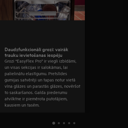
Daudzfunkcionāli grozi: vairāk
trauku ievietošanas iespēju
Grozi “EasyFlex Pro” ir viegli izbīdāmi,
un visas sekcijas ir salokāmas, lai
palielinātu elastīgumu. Pretslīdes
gumijas satvērēji un tapas notur vietā
vīna glāzes un parastās glāzes, novēršot
to saskaršanos. Galda piederumu
atvilktne ir piemērota putotājiem,
kausiem un tasēm.