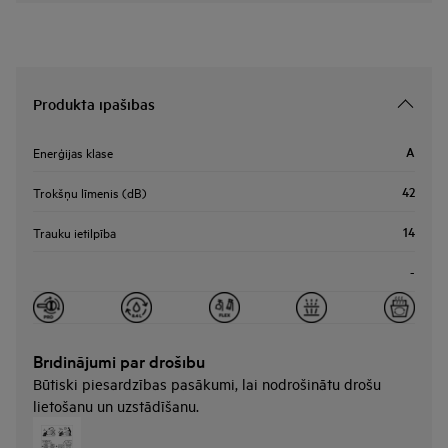
Produkta īpašības
A
Enerģijas klase
42
Trokšņu līmenis (dB)
14
Trauku ietilpība
-
Brīdinājumi par drošību
Būtiski piesardzības pasākumi, lai nodrošinātu drošu
lietošanu un uzstādīšanu.