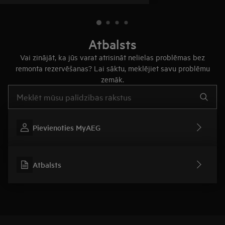
Atbalsts
Vai zinājāt, ka jūs varat atrisināt nelielas problēmas bez
remonta rezervēšanas? Lai sāktu, meklējiet savu problēmu
zemāk.
Rakstiet, lai meklētu rakstus par atbalstu
Pievienoties MyAEG
Atbalsts