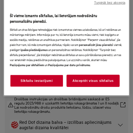
Turpināt bez akcepta
GI9200A2SN
AirDry Tehnoloģija Trauku
Šī vietne izmanto sīkfailus, lai lietotājam nodrošinātu
mazgājamā mašīna pilnizmēra
personalizētu pieredzi.
(60cm)
Sīkfaili un citas līdzīgas tehnoloģijas tiek izmantotas vietnes uzlabošanas, kā arī reklāmas un
mārketinga mērķiem. Informācija par to, kā lietotājs izmanto mūsu vietni, tiek kopīgota ar
sociālo mediju, reklāmas un analītikas partneriem. Noklikšķinot “Pieņemt visus sīkfailus”, jūs
piekrītat tam, kā mēs izmantojam sīkfailus, tāpēc varam
vietnē,
personalizēt jūsu pieredzi
pielāgot
un personalizētas reklāmas. Noklikšķinot “Turpināt bez
Ražojuma informācijas lapa
īpašos piedāvājumus
Priekšrocības
sīkfailu pieņemšanas”, jūs bloķējat nebūtiskus sīkfailus un savu pārlūkošanas pieredzi, un tas
var ietekmēt mūsu piedāvātos pakalpojumus. Lai uzzinātu vairāk, skatiet mūsu
Izcila tīrīšanas efektivitāte. Gudri risinājumi alus un vīna glāzēm.
un
.
Paziņojumu par sīkfailiem
Paziņojumu par datu privātumu
“EasyFlex Pro”: daudzfunkcionāli grozi dažādiem trauku veidiem.
“4in1 FlexHolder” nostiprina glāzes un plātis apakšējā grozā.
Sīkfailu iestatījumi
Akceptēt visus sīkfailus
Drošības instrukcijas un drošības brīdinājumi saskaņā ar ES
regulu 2023/988 ir uzskaitīti lietotāja rokasgrāmatas I un II nodaļā.
Lai nodrošinātu drošu produkta lietošanu, lūdzu, izlasiet visu
lietotāja rokasgrāmatu.
Red Dot dizaina balva – izcilības apliecinājums
augstai dizaina kvalitātei