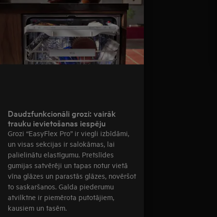
Daudzfunkcionāli grozi: vairāk
trauku ievietošanas iespēju
Grozi “EasyFlex Pro” ir viegli izbīdāmi,
un visas sekcijas ir salokāmas, lai
palielinātu elastīgumu. Pretslīdes
gumijas satvērēji un tapas notur vietā
vīna glāzes un parastās glāzes, novēršot
to saskaršanos. Galda piederumu
atvilktne ir piemērota putotājiem,
kausiem un tasēm.