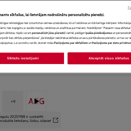
Tu
manto sīkfailus, lai lietotājam nodrošinātu personalizētu pieredzi.
Red Dot dizaina balva – izci
s līdzīgas tehnoloģijas tiek izmantotas vietnes uzlabošanas, kā arī reklāmas un mārketinga mērķiem. Informācija 
dizaina kvalitātei
tni, tiek kopīgota ar sociālo mediju, reklāmas un analītikas partneriem. Noklikšķinot “Pieņemt visus sīkfailus”,
jam sīkfailus, tāpēc varam
vietnē, pielāgot
un personalizēt
personalizēt jūsu pieredzi
īpašos piedāvājumus
urpināt bez sīkfailu pieņemšanas”, jūs bloķējat nebūtiskus sīkfailus un savu pārlūkošanas pieredzi, un tas var
alpojumus. Lai uzzinātu vairāk, skatiet mūsu
un
Paziņojumu par sīkfailiem
Paziņojumu par datu privātu
Sīkfailu iestatījumi
Akceptēt visus sīkfailus
+
9
egulu 2023/988 ir uzskaitīti
rodukta lietošanu, lūdzu, izlasiet