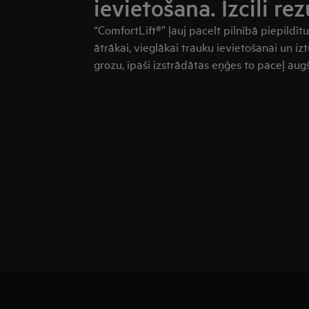
ievietošana. Izcili rez
“ComfortLift®” ļauj pacelt pilnībā piepildī
ātrākai, vieglākai trauku ievietošanai un iz
grozu, īpaši izstrādātas eņģes to paceļ au