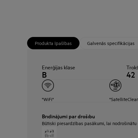
Produkta īpašības
Galvenās specifikācijas
Enerģijas klase
Trokš
B
42
"WiFi"
"SatelliteClea
Brīdinājumi par drošību
Būtiski piesardzības pasākumi, lai nodrošinātu