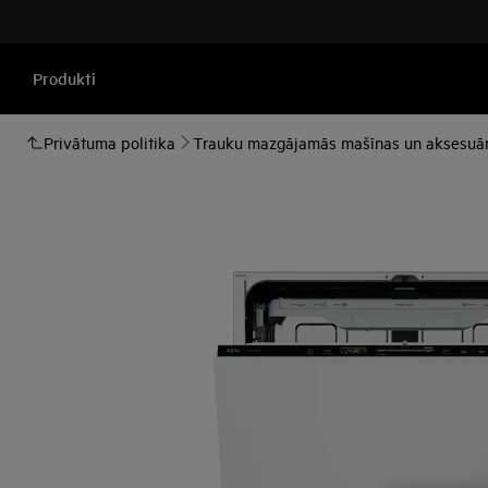
Produkti
Privātuma politika
Trauku mazgājamās mašīnas un aksesuār