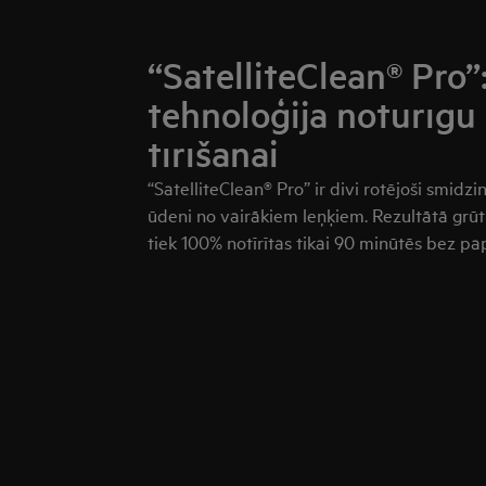
“SatelliteClean® Pro”
tehnoloģija noturīgu 
tīrīšanai
“SatelliteClean® Pro” ir divi rotējoši smidzi
ūdeni no vairākiem leņķiem. Rezultātā grū
tiek 100% notīrītas tikai 90 minūtēs bez p