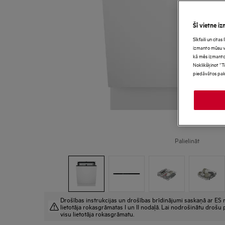
Šī vietne iz
Sīkfaili un cita
izmanto mūsu vie
kā mēs izmanto
Noklikšķinot “T
piedāvātos pak
Palielināt
Drošības instrukcijas un drošības brīdinājumi saskaņā ar ES r
lietotāja rokasgrāmatas I un II nodaļā. Lai nodrošinātu drošu p
visu lietotāja rokasgrāmatu.