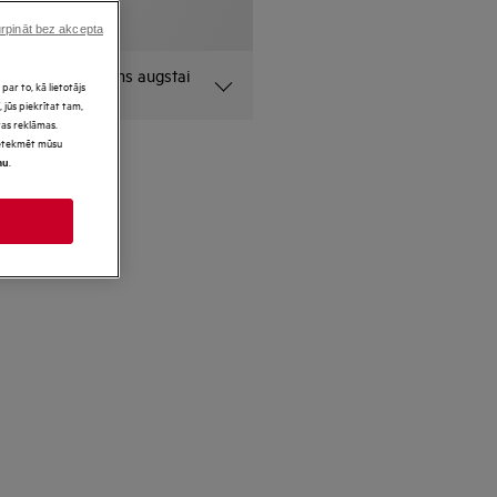
rpināt bez akcepta
lības apliecinājums augstai
par to, kā lietotājs
 jūs piekrītat tam,
as reklāmas.
 ietekmēt mūsu
.
mu