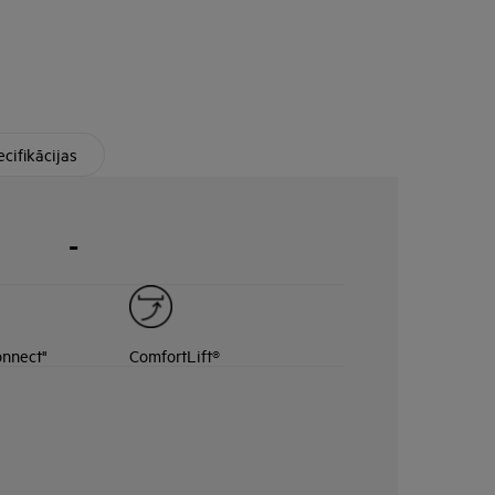
cifikācijas
-
onnect"
ComfortLift®