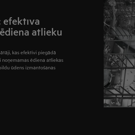
: efektīva
ēdiena atlieku
nātāji, kas efektīvi piegādā
ti noņemamas ēdiena atliekas
apildu ūdens izmantošanas