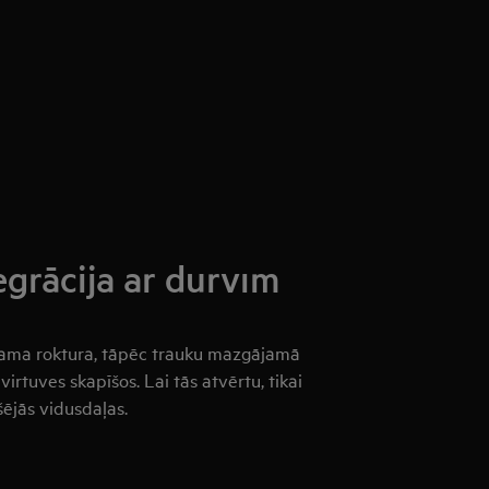
rācija ar durvīm
ama roktura, tāpēc trauku mazgājamā
irtuves skapīšos. Lai tās atvērtu, tikai
šējās vidusdaļas.