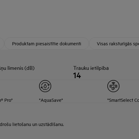
Produktam piesaistītie dokumenti
Visas raksturīgās spe
ņu līmenis (dB)
Trauku ietilpība
14
n® Pro"
"AquaSave"
"SmartSelect C
 drošu lietošanu un uzstādīšanu.