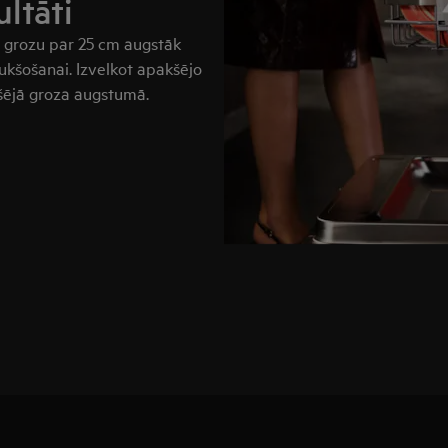
ultāti
tu grozu par 25 cm augstāk
tukšošanai. Izvelkot apakšējo
gšējā groza augstumā.