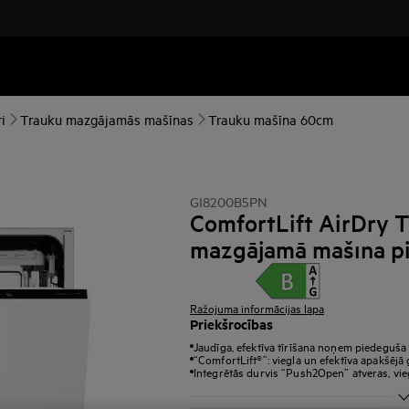
i
Trauku mazgājamās mašīnas
Trauku mašīna 60cm
GI8200B5PN
ComfortLift AirDry T
mazgājamā mašīna pi
Ražojuma informācijas lapa
Priekšrocības
Jaudīga, efektīva tīrīšana noņem piedeguša v
“ComfortLift®”: viegla un efektīva apakšējā
Integrētās durvis “Push2Open” atveras, vieg