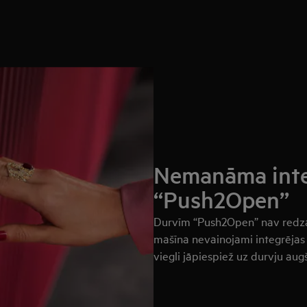
Nemanāma integ
“Push2Open”
Durvīm “Push2Open” nav redz
mašīna nevainojami integrējas v
viegli jāpiespiež uz durvju aug