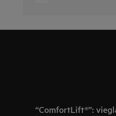
“ComfortLift®”: viegl