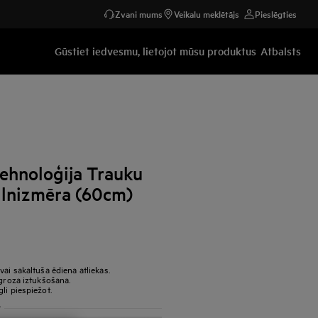
Zvani mums
Veikalu meklētājs
Pieslēgties
Gūstiet iedvesmu, lietojot mūsu produktus
Atbalsts
ehnoloģija Trauku
lnizmēra (60cm)
ai sakaltuša ēdiena atliekas.
 groza iztukšošana.
li piespiežot.