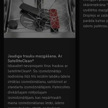
skārienekrāna ”Q
izvēlētos mazgā
Displejs ar zaļ
parāda katras 
ūdens patēriņu.
Jaudīga trauku mazgāšana. Ar
SatelliteClean®
Izbaudiet nevainojami tīrus traukus ar
SatelliteClean®. Šis izsmidzinātājs
nodrošina līdz trīs reizēm labāku ūdens
strūklas izsmidzināšanu, salīdzinot ar
standarta izsmidzinātājiem. Pateicoties
divkāršajam rotējošajam
izsmidzinātājam, kas nepārtraukti
maina izsmidzināšanas leņķi, ūdens
sasniedz katru stūrīti, nodrošinot