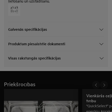
lietošanu un uzstādīšanu.
Galvenās specifikācijas
Produktam piesaistītie dokumenti
Visas raksturīgās specifikācijas
Priekšrocības
Vienkāršs ceļ
tīrību
”QuickSelect” p
enerģiju Apraks