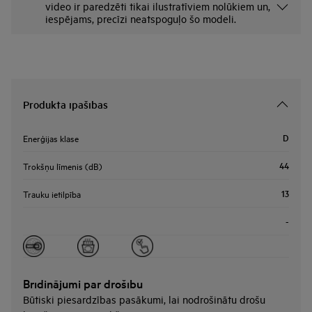
video ir paredzēti tikai ilustratīviem nolūkiem un,
iespējams, precīzi neatspoguļo šo modeli.
Produkta īpašības
D
Enerģijas klase
44
Trokšņu līmenis (dB)
13
Trauku ietilpība
-
Brīdinājumi par drošību
Būtiski piesardzības pasākumi, lai nodrošinātu drošu