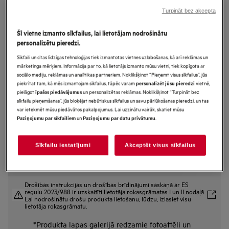
FSK53617Z
Turpināt bez akcepta
AirDry Tehnoloģija Trauku
Šī vietne izmanto sīkfailus, lai lietotājam nodrošinātu
mazgājamā mašīna pilnizmēra
personalizētu pieredzi.
(60cm)
Sīkfaili un citas līdzīgas tehnoloģijas tiek izmantotas vietnes uzlabošanas, kā arī reklāmas un
mārketinga mērķiem. Informācija par to, kā lietotājs izmanto mūsu vietni, tiek kopīgota ar
sociālo mediju, reklāmas un analītikas partneriem. Noklikšķinot “Pieņemt visus sīkfailus”, jūs
piekrītat tam, kā mēs izmantojam sīkfailus, tāpēc varam
vietnē,
personalizēt jūsu pieredzi
Ražojuma informācijas lapa
pielāgot
un personalizētas reklāmas. Noklikšķinot “Turpināt bez
īpašos piedāvājumus
Priekšrocības
sīkfailu pieņemšanas”, jūs bloķējat nebūtiskus sīkfailus un savu pārlūkošanas pieredzi, un tas
SatelliteClean® nokļūst katrā stūrī, pateicoties trīs reizes labākam ūdens
var ietekmēt mūsu piedāvātos pakalpojumus. Lai uzzinātu vairāk, skatiet mūsu
izsmidzināšanas pārklājumam.
un
.
Paziņojumu par sīkfailiem
Paziņojumu par datu privātumu
SatelliteClean® nodrošina līdz trīs reizēm labāku izsmidzinātā ūdens
pārklājumu.
”QuickSelect” palīdz taupīt ūdeni un enerģiju.
Sīkfailu iestatījumi
Akceptēt visus sīkfailus
Drošības instrukcijas un drošības brīdinājumi saskaņā ar ES
regulu 2023/988 ir uzskaitīti lietotāja rokasgrāmatas I un II nodaļā.
Lai nodrošinātu drošu produkta lietošanu, lūdzu, izlasiet visu
lietotāja rokasgrāmatu.
*Produkta lapas galerijā redzamie fotoattēli un