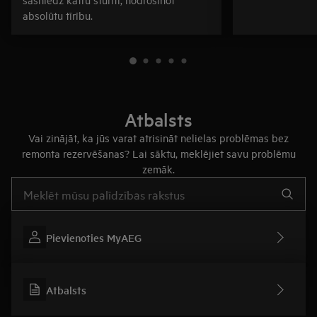
absolūtu tīrību.
Atbalsts
Vai zinājāt, ka jūs varat atrisināt nelielas problēmas bez
remonta rezervēšanas? Lai sāktu, meklējiet savu problēmu
zemāk.
Rakstiet, lai meklētu rakstus par atbalstu
Pievienoties MyAEG
Atbalsts