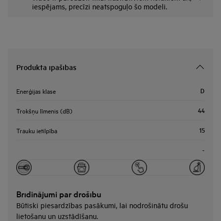
iespējams, precīzi neatspoguļo šo modeli.
Produkta īpašības
D
Enerģijas klase
44
Trokšņu līmenis (dB)
15
Trauku ietilpība
-
Brīdinājumi par drošību
Būtiski piesardzības pasākumi, lai nodrošinātu drošu
lietošanu un uzstādīšanu.