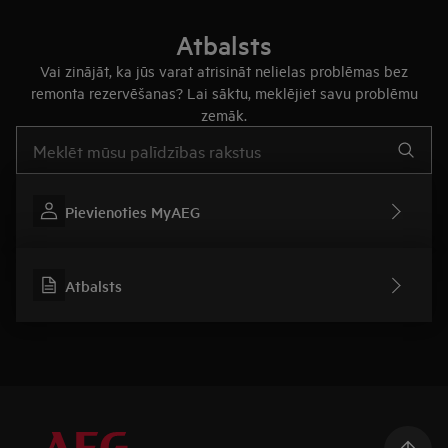
Atbalsts
Vai zinājāt, ka jūs varat atrisināt nelielas problēmas bez
remonta rezervēšanas? Lai sāktu, meklējiet savu problēmu
zemāk.
Rakstiet, lai meklētu rakstus par atbalstu
Pievienoties MyAEG
Atbalsts