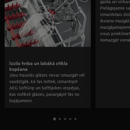
galda un virtuv
Pielāgojamie sa
izmantotais dzi
ikvienu mazgāš
mazgājamajiem 
visus priekšmet
nomazgāt vienā
Izcila tīrība un labākā stikla
kopšana
Jūsu trauslās glāzes nevar izmazgāt vēl
saudzīgāk, kā tas notiek, izmantojot
AEG SoftGrip un SoftSpikes iespējas,
kas nofiksē glāzes, pasargājot tās no
bojājumiem.