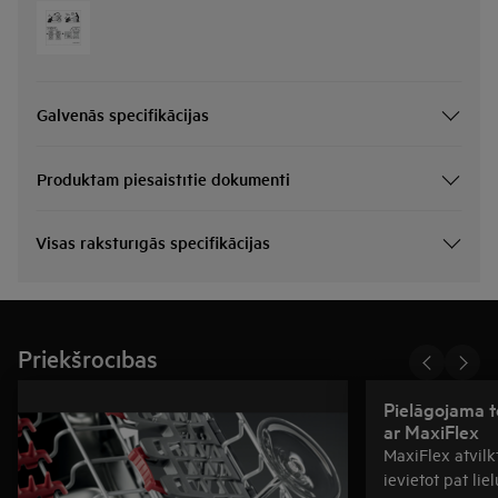
Galvenās specifikācijas
Produktam piesaistītie dokumenti
Visas raksturīgās specifikācijas
Priekšrocības
Pielāgojama te
ar MaxiFlex
MaxiFlex atvilkt
ievietot pat li