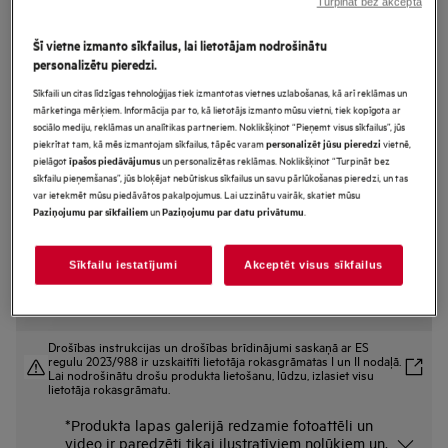
Turpināt bez akcepta
FSE73727P
AirDry Tehnoloģija Trauku
Šī vietne izmanto sīkfailus, lai lietotājam nodrošinātu
personalizētu pieredzi.
mazgājamā mašīna pilnizmēra
Sīkfaili un citas līdzīgas tehnoloģijas tiek izmantotas vietnes uzlabošanas, kā arī reklāmas un
(60cm)
mārketinga mērķiem. Informācija par to, kā lietotājs izmanto mūsu vietni, tiek kopīgota ar
sociālo mediju, reklāmas un analītikas partneriem. Noklikšķinot “Pieņemt visus sīkfailus”, jūs
piekrītat tam, kā mēs izmantojam sīkfailus, tāpēc varam
vietnē,
personalizēt jūsu pieredzi
pielāgot
un personalizētas reklāmas. Noklikšķinot “Turpināt bez
īpašos piedāvājumus
Ražojuma informācijas lapa
sīkfailu pieņemšanas”, jūs bloķējat nebūtiskus sīkfailus un savu pārlūkošanas pieredzi, un tas
Priekšrocības
var ietekmēt mūsu piedāvātos pakalpojumus. Lai uzzinātu vairāk, skatiet mūsu
7000. sērijas trauku mašīna ar SoftGrips satvērējiem un SoftSpikes
un
.
Paziņojumu par sīkfailiem
Paziņojumu par datu privātumu
atbaltiem neļauj glāzēm saplīst.
Izcila mazgāšana ar labāko aizsardzību jūsu trauslajiem stikla traukiem
Dažādu izmēru virtuves piederumi. Tīrība viena cikla laikā ar MaxiFlex.
Sīkfailu iestatījumi
Akceptēt visus sīkfailus
Drošības instrukcijas un drošības brīdinājumi saskaņā ar ES
regulu 2023/988 ir uzskaitīti lietotāja rokasgrāmatas I un II nodaļā.
Lai nodrošinātu drošu produkta lietošanu, lūdzu, izlasiet visu
lietotāja rokasgrāmatu.
*Produkta lapas galerijā redzamie fotoattēli un
video ir paredzēti tikai ilustratīviem nolūkiem un,