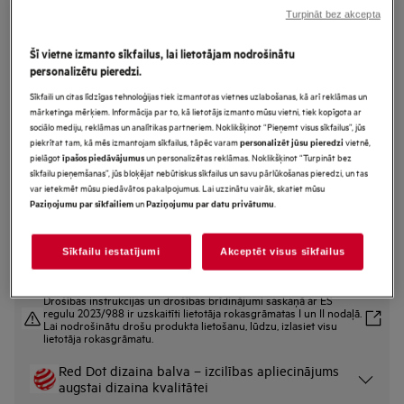
Turpināt bez akcepta
GI8220X2TN
AirDry Tehnoloģija Trauku
Šī vietne izmanto sīkfailus, lai lietotājam nodrošinātu
mazgājamā mašīna pilnizmēra
personalizētu pieredzi.
(60cm)
Sīkfaili un citas līdzīgas tehnoloģijas tiek izmantotas vietnes uzlabošanas, kā arī reklāmas un
mārketinga mērķiem. Informācija par to, kā lietotājs izmanto mūsu vietni, tiek kopīgota ar
sociālo mediju, reklāmas un analītikas partneriem. Noklikšķinot “Pieņemt visus sīkfailus”, jūs
piekrītat tam, kā mēs izmantojam sīkfailus, tāpēc varam
vietnē,
personalizēt jūsu pieredzi
Ražojuma informācijas lapa
pielāgot
un personalizētas reklāmas. Noklikšķinot “Turpināt bez
īpašos piedāvājumus
Priekšrocības
sīkfailu pieņemšanas”, jūs bloķējat nebūtiskus sīkfailus un savu pārlūkošanas pieredzi, un tas
var ietekmēt mūsu piedāvātos pakalpojumus. Lai uzzinātu vairāk, skatiet mūsu
Jaudīga, efektīva tīrīšana noņem piedeguša vai sakaltuša ēdiena atliekas.
“SatelliteClean® Pro”: efektīvi notīra noturīgas ēdiena atliekas.
un
.
Paziņojumu par sīkfailiem
Paziņojumu par datu privātumu
Optimizēta programmatūra un ūdens plūsma klusai trauku mazgāšanai.
Sīkfailu iestatījumi
Akceptēt visus sīkfailus
Drošības instrukcijas un drošības brīdinājumi saskaņā ar ES
regulu 2023/988 ir uzskaitīti lietotāja rokasgrāmatas I un II nodaļā.
Lai nodrošinātu drošu produkta lietošanu, lūdzu, izlasiet visu
lietotāja rokasgrāmatu.
Red Dot dizaina balva – izcilības apliecinājums
augstai dizaina kvalitātei