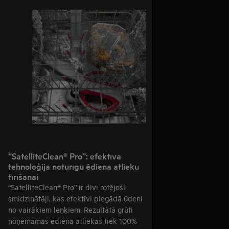
“SatelliteClean® Pro”: efektīva
tehnoloģija noturīgu ēdiena atlieku
tīrīšanai
“SatelliteClean® Pro” ir divi rotējoši
smidzinātāji, kas efektīvi piegādā ūdeni
no vairākiem leņķiem. Rezultātā grūti
noņemamas ēdiena atliekas tiek 100%