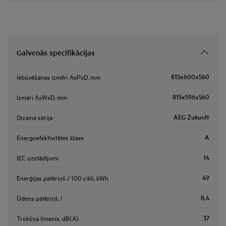
Galvenās specifikācijas
815x600x560
Iebūvēšanas izmēri AxPxD, mm
815x596x560
Izmēri AxWxD, mm
AEG Zukunft
Dizaina sērija
A
Energoefektivitātes klase
14
IEC uzstādījumi
49
Enerģijas patēriņš / 100 cikli, kWh
8.4
Ūdens patēriņš, l
37
Trokšņa līmenis, dB(A)