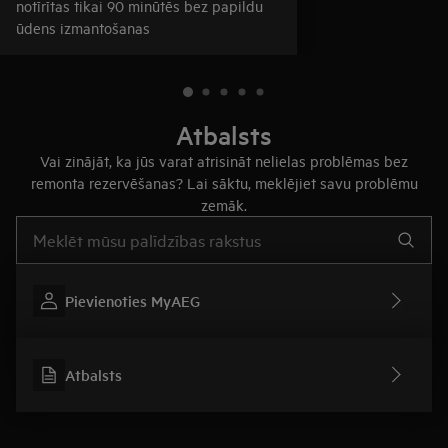
notīrītas tikai 90 minūtēs bez papildu
ūdens izmantošanas
Atbalsts
Vai zinājāt, ka jūs varat atrisināt nelielas problēmas bez
remonta rezervēšanas? Lai sāktu, meklējiet savu problēmu
zemāk.
Rakstiet, lai meklētu rakstus par atbalstu
Pievienoties MyAEG
Atbalsts