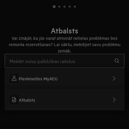
Atbalsts
Vai zinājāt, ka jūs varat atrisināt nelielas problēmas bez
remonta rezervēšanas? Lai sāktu, meklējiet savu problēmu
zemāk.
Rakstiet, lai meklētu rakstus par atbalstu
Pievienoties MyAEG
Atbalsts