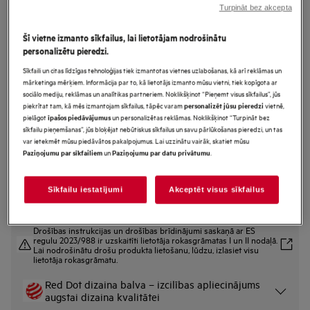
Turpināt bez akcepta
GI7212A2SN
AirDry Tehnoloģija Trauku
Šī vietne izmanto sīkfailus, lai lietotājam nodrošinātu
mazgājamā mašīna pilnizmēra
personalizētu pieredzi.
(60cm)
Sīkfaili un citas līdzīgas tehnoloģijas tiek izmantotas vietnes uzlabošanas, kā arī reklāmas un
mārketinga mērķiem. Informācija par to, kā lietotājs izmanto mūsu vietni, tiek kopīgota ar
sociālo mediju, reklāmas un analītikas partneriem. Noklikšķinot “Pieņemt visus sīkfailus”, jūs
piekrītat tam, kā mēs izmantojam sīkfailus, tāpēc varam
vietnē,
personalizēt jūsu pieredzi
Ražojuma informācijas lapa
pielāgot
un personalizētas reklāmas. Noklikšķinot “Turpināt bez
īpašos piedāvājumus
Priekšrocības
sīkfailu pieņemšanas”, jūs bloķējat nebūtiskus sīkfailus un savu pārlūkošanas pieredzi, un tas
var ietekmēt mūsu piedāvātos pakalpojumus. Lai uzzinātu vairāk, skatiet mūsu
Efektīva tīrīšana, patērējot tikai 8,4 litrus ūdens.
un
.
Paziņojumu par sīkfailiem
Paziņojumu par datu privātumu
Funkcija “AquaSave”: efektīva tīrīšana, patērējot tikai 8,4 l ūdens.
Grozi “EasyFlex”: ietilpīgi un elastīgi vieglai trauku ievietošanai.
Sīkfailu iestatījumi
Akceptēt visus sīkfailus
Drošības instrukcijas un drošības brīdinājumi saskaņā ar ES
regulu 2023/988 ir uzskaitīti lietotāja rokasgrāmatas I un II nodaļā.
Lai nodrošinātu drošu produkta lietošanu, lūdzu, izlasiet visu
lietotāja rokasgrāmatu.
Red Dot dizaina balva – izcilības apliecinājums
augstai dizaina kvalitātei