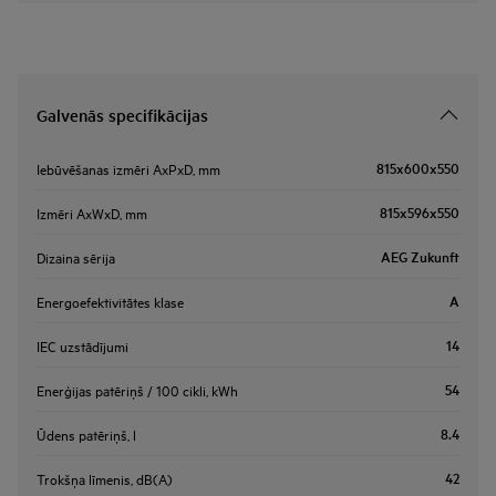
Galvenās specifikācijas
815x600x550
Iebūvēšanas izmēri AxPxD, mm
815x596x550
Izmēri AxWxD, mm
AEG Zukunft
Dizaina sērija
A
Energoefektivitātes klase
14
IEC uzstādījumi
54
Enerģijas patēriņš / 100 cikli, kWh
8.4
Ūdens patēriņš, l
42
Trokšņa līmenis, dB(A)