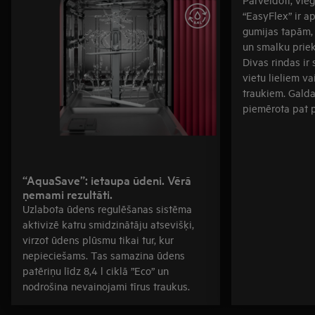
“EasyFlex” ir ap
gumijas tapām, 
un smalku prie
Divas rindas ir 
vietu lieliem v
traukiem. Galda
piemērota pat 
“AquaSave”: ietaupa ūdeni. Vērā
ņemami rezultāti.
Uzlabota ūdens regulēšanas sistēma
aktivizē katru smidzinātāju atsevišķi,
virzot ūdens plūsmu tikai tur, kur
nepieciešams. Tas samazina ūdens
patēriņu līdz 8,4 l ciklā ”Eco” un
nodrošina nevainojami tīrus traukus.