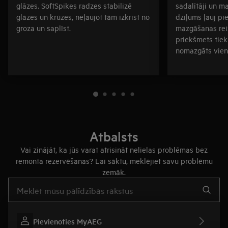
glāzes. SoftSpikes radzes stabilizē
sadalītāji un m
glāzes un krūzes, neļaujot tām izkrist no
dziļums ļauj pi
groza un saplīst.
mazgāšanas reiz
priekšmets tiek
nomazgāts vien
Atbalsts
Vai zinājāt, ka jūs varat atrisināt nelielas problēmas bez
remonta rezervēšanas? Lai sāktu, meklējiet savu problēmu
zemāk.
Rakstiet, lai meklētu rakstus par atbalstu
Pievienoties MyAEG