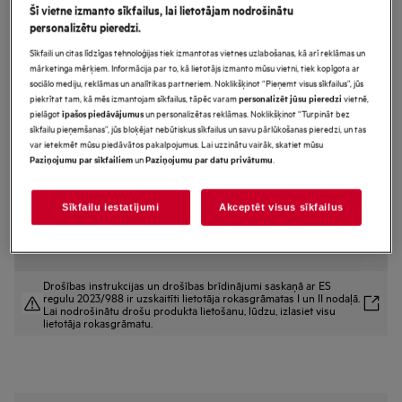
Šī vietne izmanto sīkfailus, lai lietotājam nodrošinātu
FSE74557P
personalizētu pieredzi.
AirDry Tehnoloģija Trauku
Sīkfaili un citas līdzīgas tehnoloģijas tiek izmantotas vietnes uzlabošanas, kā arī reklāmas un
mazgājamā mašīna šaura (45cm)
mārketinga mērķiem. Informācija par to, kā lietotājs izmanto mūsu vietni, tiek kopīgota ar
sociālo mediju, reklāmas un analītikas partneriem. Noklikšķinot “Pieņemt visus sīkfailus”, jūs
piekrītat tam, kā mēs izmantojam sīkfailus, tāpēc varam
vietnē,
personalizēt jūsu pieredzi
pielāgot
un personalizētas reklāmas. Noklikšķinot “Turpināt bez
īpašos piedāvājumus
Ražojuma informācijas lapa
sīkfailu pieņemšanas”, jūs bloķējat nebūtiskus sīkfailus un savu pārlūkošanas pieredzi, un tas
Priekšrocības
var ietekmēt mūsu piedāvātos pakalpojumus. Lai uzzinātu vairāk, skatiet mūsu
un
.
Paziņojumu par sīkfailiem
Paziņojumu par datu privātumu
7000. sērijas trauku mašīna ar SoftGrips satvērējiem un SoftSpikes
atbaltiem neļauj glāzēm saplīst.
SoftSpikes un SoftGrips trauslu glāžu aizsardzībai un stabilitātei.
Dažādu izmēru galda piederumi. Tīrība viena cikla laikā ar MaxiFlex.
Sīkfailu iestatījumi
Akceptēt visus sīkfailus
Drošības instrukcijas un drošības brīdinājumi saskaņā ar ES
regulu 2023/988 ir uzskaitīti lietotāja rokasgrāmatas I un II nodaļā.
Lai nodrošinātu drošu produkta lietošanu, lūdzu, izlasiet visu
lietotāja rokasgrāmatu.