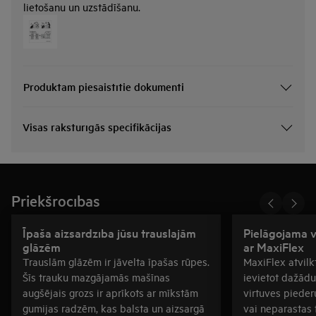
lietošanu un uzstādīšanu.
Produktam piesaistītie dokumenti
Visas raksturīgās specifikācijas
Priekšrocības
Īpaša aizsardzība jūsu trauslajām
Pielāgojama vi
glāzēm
ar MaxiFlex
Trauslām glāzēm ir jāvelta īpašas rūpes.
MaxiFlex atvilkt
Šīs trauku mazgājamās mašīnas
ievietot dažādu
augšējais grozs ir aprīkots ar mīkstām
virtuves piederum
gumijas radzēm, kas balsta un aizsargā
vai neparastas