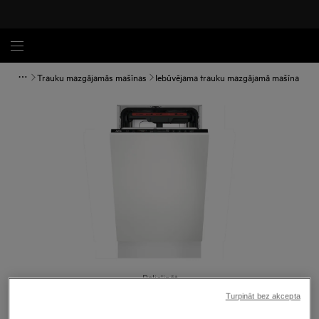
Trauku mazgājamās mašīnas
Iebūvējama trauku mazgājamā mašīna
Palielināt
Turpināt bez akcepta