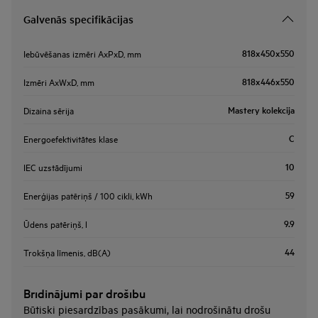
Galvenās specifikācijas
818x450x550
Iebūvēšanas izmēri AxPxD, mm
818x446x550
Izmēri AxWxD, mm
Mastery kolekcija
Dizaina sērija
C
Energoefektivitātes klase
10
IEC uzstādījumi
59
Enerģijas patēriņš / 100 cikli, kWh
9.9
Ūdens patēriņš, l
44
Trokšņa līmenis, dB(A)
Brīdinājumi par drošību
Būtiski piesardzības pasākumi, lai nodrošinātu drošu