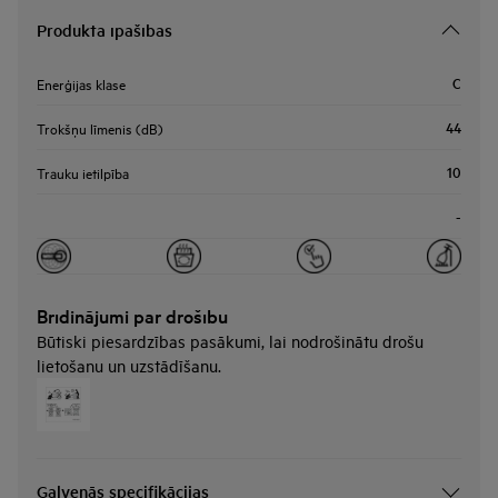
Produkta īpašības
C
Enerģijas klase
44
Trokšņu līmenis (dB)
10
Trauku ietilpība
-
Brīdinājumi par drošību
Būtiski piesardzības pasākumi, lai nodrošinātu drošu
lietošanu un uzstādīšanu.
Galvenās specifikācijas