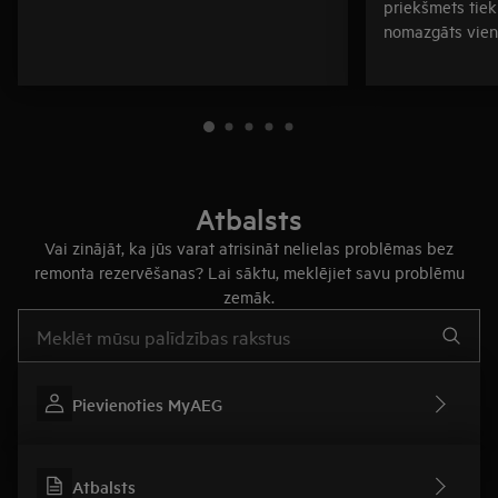
priekšmets tiek
nomazgāts vien
Atbalsts
Vai zinājāt, ka jūs varat atrisināt nelielas problēmas bez
remonta rezervēšanas? Lai sāktu, meklējiet savu problēmu
zemāk.
Rakstiet, lai meklētu rakstus par atbalstu
Pievienoties MyAEG
Atbalsts