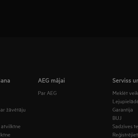
šana
AEG mājai
Serviss u
Par AEG
Meklēt vei
Lejupielādē
 ar žāvētāju
Garantija
BUJ
atvilktne
Sadzīves t
lktne
Reģistrējie