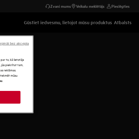
Zvani mums
Veikalu meklētājs
Pieslēgties
Gūstiet iedvesmu, lietojot mūsu produktus
Atbalsts
rpināt bez akcepta
par to, kā lietotājs
 jūs piekrītat tam,
as reklāmas.
 ietekmēt mūsu
.
mu