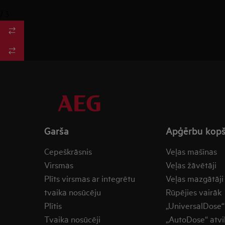
/
3
Garša
Apģērbu kop
Cepeškrāsnis
Veļas mašīnas
Virsmas
Veļas žāvētāji
Plīts virsmas ar integrētu
Veļas mazgātāji
tvaika nosūcēju
Rūpējies vairāk
Plītis
„UniversalDose“ 
Tvaika nosūcēji
„AutoDose“ atvi