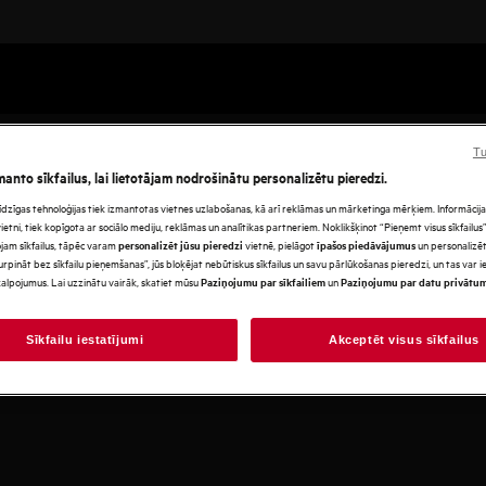
i
Piederumi
Tu
manto sīkfailus, lai lietotājam nodrošinātu personalizētu pieredzi.
s līdzīgas tehnoloģijas tiek izmantotas vietnes uzlabošanas, kā arī reklāmas un mārketinga mērķiem. Informācija 
tni, tiek kopīgota ar sociālo mediju, reklāmas un analītikas partneriem. Noklikšķinot “Pieņemt visus sīkfailus”,
jam sīkfailus, tāpēc varam
vietnē, pielāgot
un personalizēt
personalizēt jūsu pieredzi
īpašos piedāvājumus
urpināt bez sīkfailu pieņemšanas”, jūs bloķējat nebūtiskus sīkfailus un savu pārlūkošanas pieredzi, un tas var
alpojumus. Lai uzzinātu vairāk, skatiet mūsu
un
Paziņojumu par sīkfailiem
Paziņojumu par datu privātu
Sīkfailu iestatījumi
Akceptēt visus sīkfailus