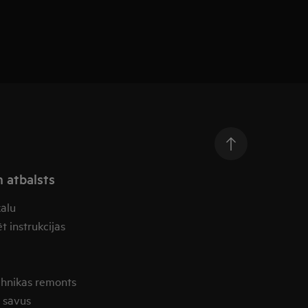
n atbalsts
kalu
t instrukcijas
ehnikas remonts
t savus