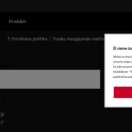
Produkti
Privātuma politika
Trauku mazgājamās mašīnas un aksesuār
Šī vietne iz
Sīkfaili un cita
0
izmanto mūsu vie
undefined
kā mēs izmanto
Noklikšķinot “T
piedāvātos pak